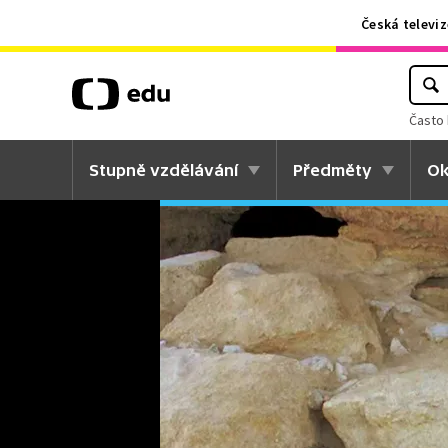
Česká televiz
Často 
Stupně vzdělávání
Předměty
Ok