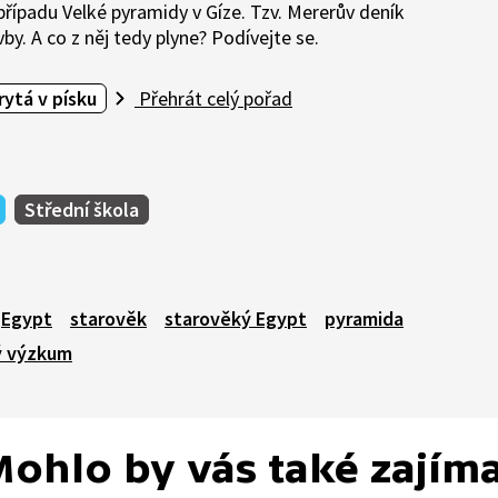
případu Velké pyramidy v Gíze. Tzv. Mererův deník
by. A co z něj tedy plyne? Podívejte se.
rytá v písku
Přehrát celý pořad
Střední škola
Egypt
starověk
starověký Egypt
pyramida
ý výzkum
ohlo by vás také zajím