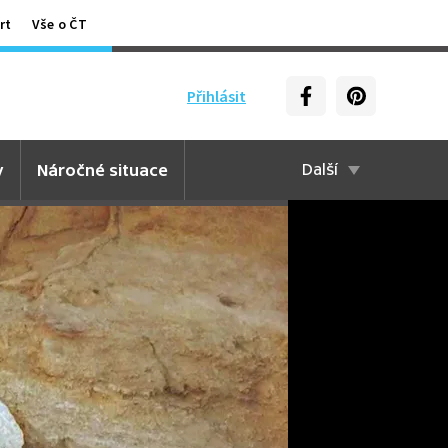
rt
Vše o ČT
Přihlásit
y
Náročné situace
Další