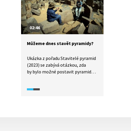
zvýšil postupně o pět stupňů. A tak
poprvé dostala královská hrobka
tvar pyramidy. Podívejte se, jak celý
komplex vypadá.
02:46
Můžeme dnes stavět pyramidy?
Ukázka z pořadu Stavitelé pyramid
(2023) se zabývá otázkou, zda
by bylo možné postavit pyramidy
i v dnešní době. Zaměřuje se na to,
jaké technologické a společenské
podmínky byly nutné pro jejich
stavbu a jaké vazby, pravidla
a organizační struktury
ve starověkém Egyptě umožnily,
aby takto monumentální díla
vůbec vznikla.