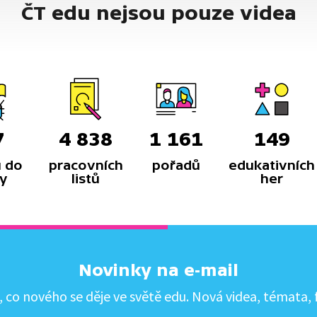
ČT edu nejsou pouze videa
7
4 838
1 161
149
 do
pracovních
pořadů
edukativních
y
listů
her
Novinky na e-mail
co nového se děje ve světě edu. Nová videa, témata, f