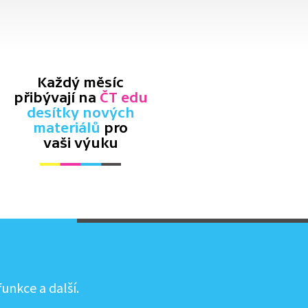
Každý měsíc
přibývají na
ČT edu
desítky nových
materiálů
pro
vaši výuku
unkce a další.