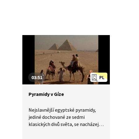
03:51
PL
Pyramidy v Gíze
Nejslavnější egyptské pyramidy,
jediné dochované ze sedmi
klasických divů světa, se nacházejí
v Gíze. Ze tří pyramid je
nejznámější takzvaná Velká