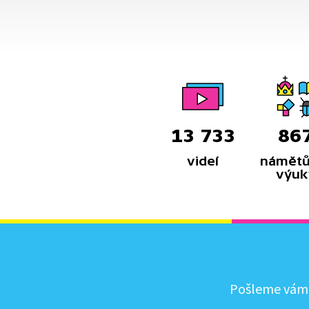
13 733
86
videí
námětů
výuk
Pošleme vám, 