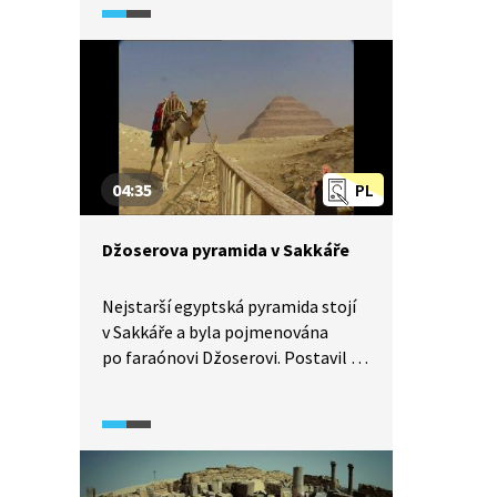
pyramida neboli Chufuova
(Cheopsova) pyramida. Jejím
průzkumem se zabývala řada
archeologů a byla zdrojem různých
teorií o svém vzniku. Kvůli
neuvěřitelnému množství turistů
bude tato oblast možná
04:35
PL
v budoucnu uzavřena. Pojďte se
sem s námi podívat.
Džoserova pyramida v Sakkáře
Nejstarší egyptská pyramida stojí
v Sakkáře a byla pojmenována
po faraónovi Džoserovi. Postavil ji
jeho syn Imhotep a použil
na stavbu do té doby neobvyklý
stavební materiál, kámen. Původně
zde již stála jednoduchá stavba,
takzvaná mastaba, a Imhotep ji