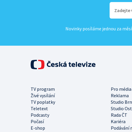
Novinky posíláme jednou za měsí