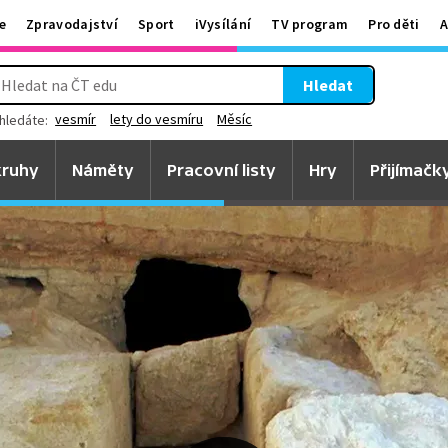
e
Zpravodajství
Sport
iVysílání
TV program
Pro děti
A
Hledat
vesmír
lety do vesmíru
Měsíc
hledáte:
ruhy
Náměty
Pracovní listy
Hry
Přijímačk