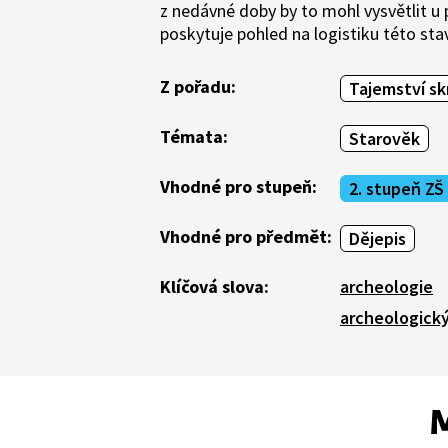
z nedávné doby by to mohl vysvětlit u 
poskytuje pohled na logistiku této stav
Z pořadu:
Tajemství sk
Témata:
Starověk
Vhodné pro stupeň:
2. stupeň ZŠ
Vhodné pro předmět:
Dějepis
Klíčová slova:
archeologie
archeologick
M