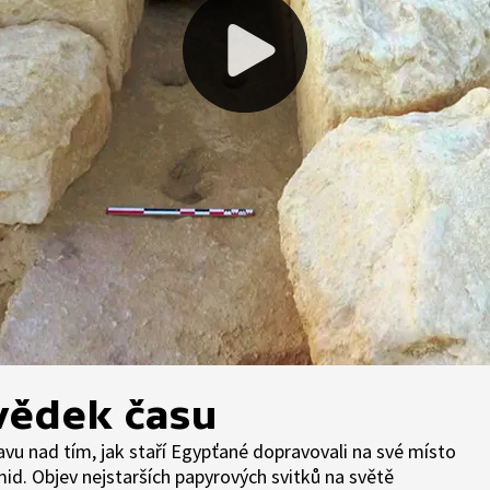
vědek času
avu nad tím, jak staří Egypťané dopravovali na své místo
d. Objev nejstarších papyrových svitků na světě