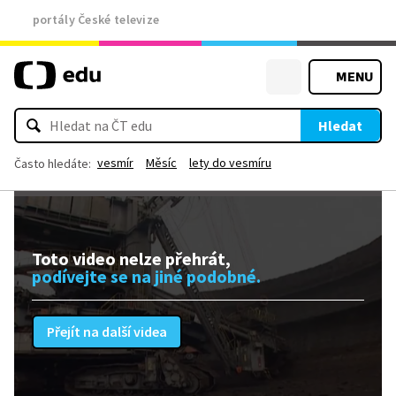
portály České televize
MENU
Hledat
vesmír
Měsíc
lety do vesmíru
Často hledáte:
Toto video nelze přehrát,
podívejte se na jiné podobné.
Přejít na další videa