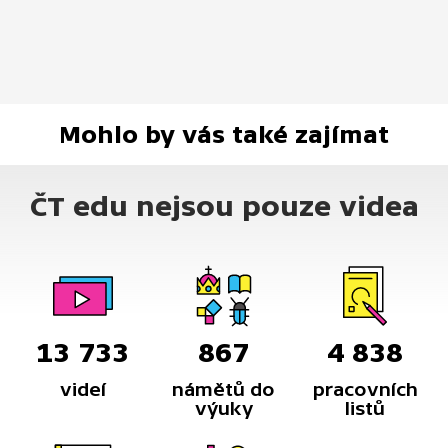
Mohlo by vás také zajímat
ČT edu nejsou pouze videa
13 733
867
4 838
videí
námětů do
pracovních
výuky
listů