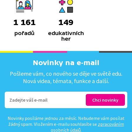
1 161
149
pořadů
edukativních
her
Novinky na e-mail
Pošleme vám, co nového se děje ve světě edu.
Nová videa, témata, funkce a další.
Novinky posíláme jednou za měsíc. Nebudeme vám posílat
žádný spam. Vložením e-mailu souhlasíte se
zpracováním
osobních údajů
.