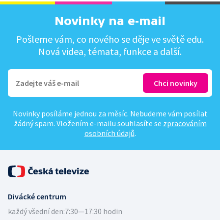
Novinky na e-mail
Pošleme vám, co nového se děje ve světě edu.
Nová videa, témata, funkce a další.
Novinky posíláme jednou za měsíc. Nebudeme vám posílat
žádný spam. Vložením e-mailu souhlasíte se
zpracováním
osobních údajů
.