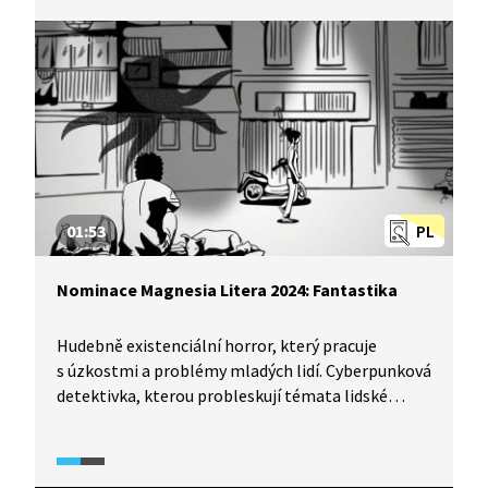
Litera uděluje každý rok ceny za nejzajímavější
literární počiny celkem v devíti kategoriích. Jaké
tři knihy v kategorii próza se v roce 2024
probojovaly do nominací?
01:53
PL
Nominace Magnesia Litera 2024: Fantastika
Hudebně existenciální horror, který pracuje
s úzkostmi a problémy mladých lidí. Cyberpunková
detektivka, kterou probleskují témata lidské
identity a digitální samoty nebo fiktivní sága,
která buduje unikátní svět inspirovaný především
ze staré severské kultury? Spolek Litera uděluje