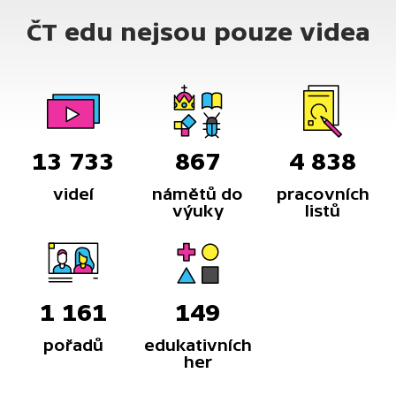
v devíti kategoriích. Jaké tři knihy v kategorii
ČT edu nejsou pouze videa
detektivka se v roce 2024 probojovaly
do nominací?
13 733
867
4 838
videí
námětů do
pracovních
výuky
listů
1 161
149
pořadů
edukativních
her