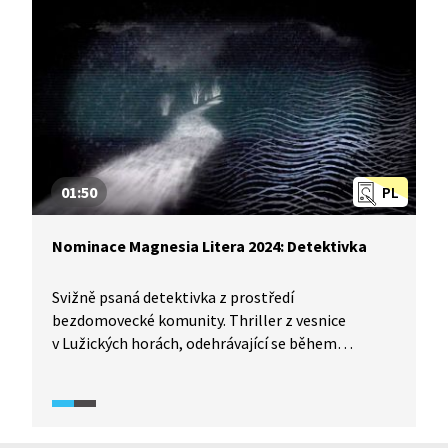
každý rok ceny za nejzajímavější literární počiny
celkem v devíti kategoriích. Jaké tři knihy
v kategorii fantastika se v roce 2024 probojovaly
do nominací?
01:50
PL
Nominace Magnesia Litera 2024: Detektivka
Svižně psaná detektivka z prostředí
bezdomovecké komunity. Thriller z vesnice
v Lužických horách, odehrávající se během
covidové pandemie nebo detektivní thriller
o vraždě mladé ženy vyprávěný z pohledu obou
hlavních postav? Spolek Litera uděluje každý rok
ceny za nejzajímavější literární počiny celkem