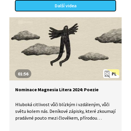
Další videa
01:56
PL
Nominace Magnesia Litera 2024: Poezie
Hluboká citlivost vůči blízkým i vzdáleným, vůči
světu kolem nás. Deníkové zápisky, které zkoumají
pradávné pouto mezi člověkem, přírodou
a vesmírem nebo pochmurná inventura lidské