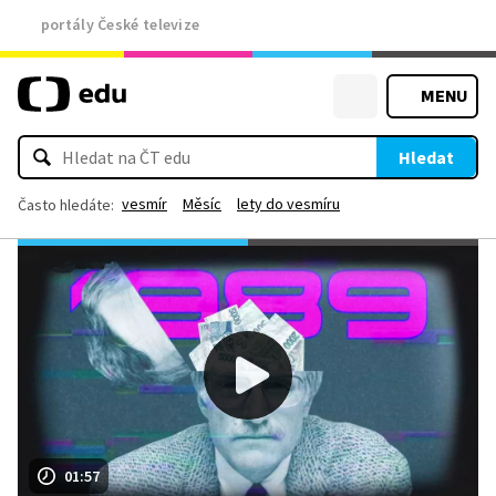
portály České televize
MENU
Hledat
vesmír
Měsíc
lety do vesmíru
Často hledáte:
01:57