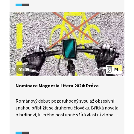
existence? Spolek Litera uděluje každý rok ceny
za nejzajímavější literární počiny celkem v devíti
kategoriích. Jaké tři knihy v kategorii poezie se
v roce 2024 probojovaly do nominací?
01:49
PL
Nominace Magnesia Litera 2024: Próza
Románový debut pozoruhodný svou až obsesivní
snahou přiblížit se druhému člověku. Břitká novela
o hrdinovi, kterého postupně sžírá vlastní zloba
nebo prozaický debut o dospívání na moravském
maloměstě, kde se odlišnost neodpouští? Spolek