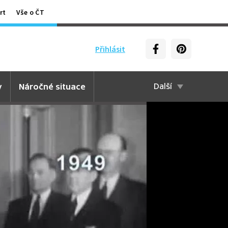
rt
Vše o ČT
Přihlásit
y
Náročné situace
Další