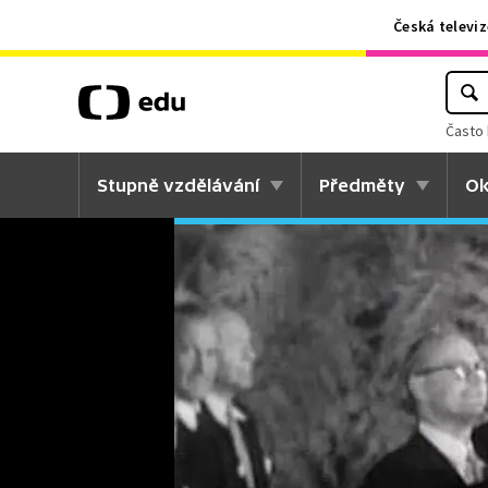
Česká televiz
Často 
Stupně vzdělávání
Předměty
Ok