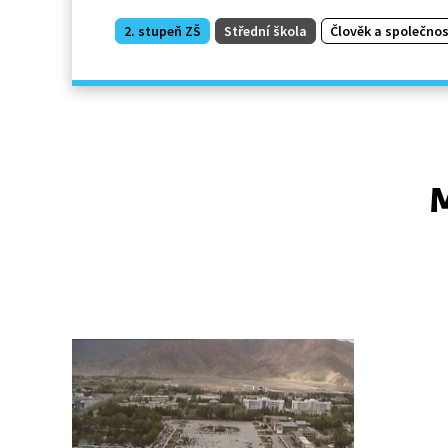
2. stupeň ZŠ
Střední škola
Člověk a společnos
M