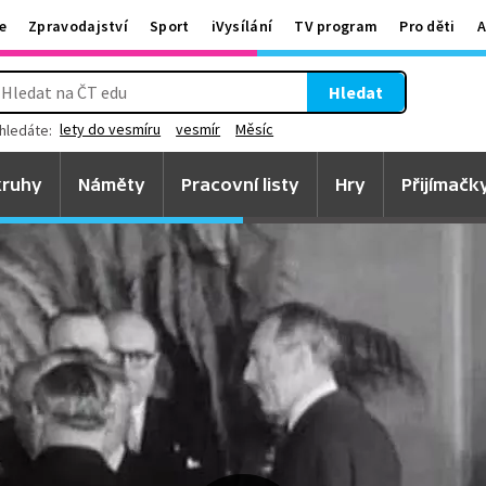
e
Zpravodajství
Sport
iVysílání
TV program
Pro děti
A
Hledat
lety do vesmíru
vesmír
Měsíc
hledáte:
ruhy
Náměty
Pracovní listy
Hry
Přijímačk