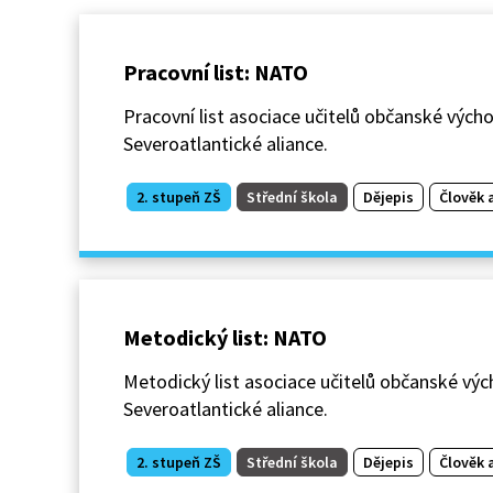
Pracovní list: NATO
Pracovní list asociace učitelů občanské vých
Severoatlantické aliance.
2. stupeň ZŠ
Střední škola
Dějepis
Člověk 
Metodický list: NATO
Metodický list asociace učitelů občanské výc
Severoatlantické aliance.
2. stupeň ZŠ
Střední škola
Dějepis
Člověk 