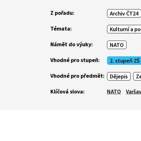
Z pořadu:
Archiv ČT24
Témata:
Kulturní a po
Námět do výuky:
NATO
Vhodné pro stupeň:
2. stupeň ZŠ
Vhodné pro předmět:
Dějepis
Z
Klíčová slova:
NATO
Varša