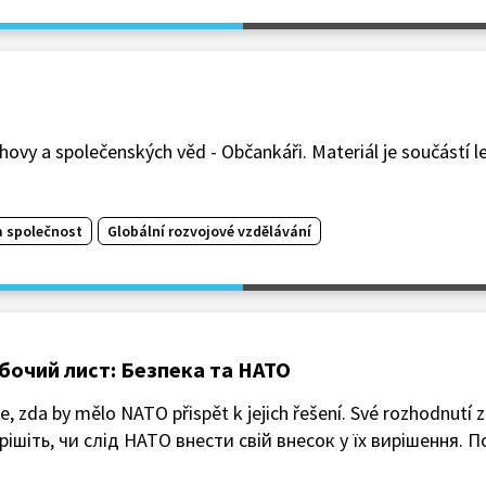
ovy a společenských věd - Občankáři. Materiál je součástí 
a společnost
Globální rozvojové vzdělávání
Робочий лист: Безпека та НАТО
e, zda by mělo NATO přispět k jejich řešení. Své rozhodnutí 
ішіть, чи слід НАТО внести свій внесок у їх вирішення. П