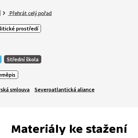
Přehrát celý pořad
litické prostředí
Střední škola
eměpis
vská smlouva
Severoatlantická aliance
Materiály ke stažení