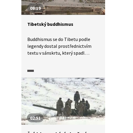
08:19
Tibetský buddhismus
Buddhismus se do Tibetu podle
legendy dostal prostřednictvím
textu v sánskrtu, který spadl
z nebes. Zásluhu na rozšíření
buddhismu v Tibetu mají dva
propagátoři; panovník Songcän
Gampo, známý jako 1. tibetský
buddhistický král, a další tibetský
král Thisong Decän. Postupně tu
vznikaly buddhistické kláštery
a školy. V Tibetu se buddhismus šířil
ve dvou vlnách. Nejvýznamnějším
02:51
představitelem buddhistické Školy
žlutých čepic je Dalajláma.