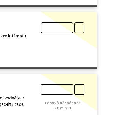
lekce k tématu
zdůvodněte. /
Časová náročnost:
оясніть своє
20 minut