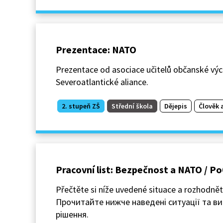
Prezentace: NATO
Prezentace od asociace učitelů občanské vých
Severoatlantické aliance.
2. stupeň ZŠ
Střední škola
Dějepis
Člověk 
Pracovní list: Bezpečnost a NATO / 
Přečtěte si níže uvedené situace a rozhodnět
Прочитайте нижче наведені ситуації та вир
рішення.