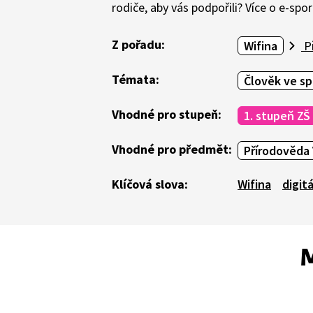
rodiče, aby vás podpořili? Více o e-spor
Z pořadu:
Wifina
Př
Témata:
Člověk ve sp
Vhodné pro stupeň:
1. stupeň ZŠ
Vhodné pro předmět:
Přírodověda 
Klíčová slova:
Wifina
digit
M