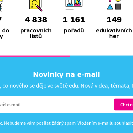
7
4 838
1 161
149
 do
pracovních
pořadů
edukativních
y
listů
her
Novinky na e-mail
co nového se děje ve světě edu. Nová videa, témata, f
c. Nebudeme vám posílat žádný spam. Vložením e-mailu souhlasí