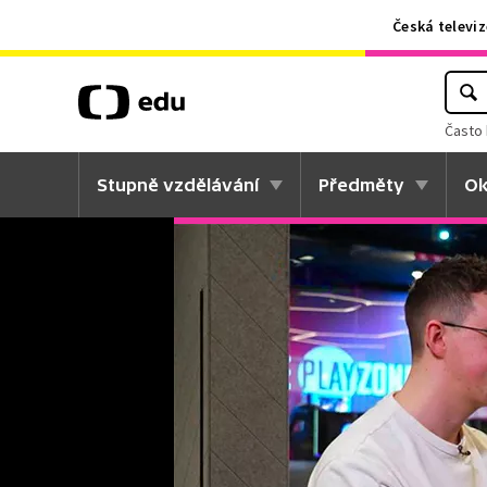
Česká televiz
Často 
Stupně vzdělávání
Předměty
Ok