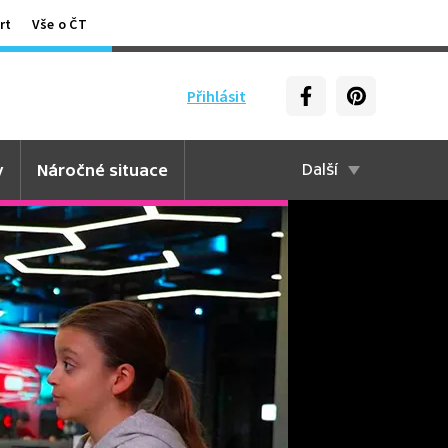
rt
Vše o ČT
Přihlásit
y
Náročné situace
Další