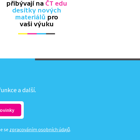
přibývají na
ČT edu
desítky nových
materiálů
pro
vaši výuku
unkce a další.
te se
zpracováním osobních údajů
.