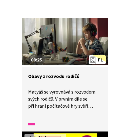
08:25
PL
Obavy z rozvodu rodičů
Matyáš se vyrovnává s rozvodem
svých rodičů. V prvním díle se
při hraní počítačové hry svěří
kamarádům, že se jeho rodiče
rozvádějí. Matyáše trápí obavy
z budoucnosti – bojí se, že se jeden
z rodičů odstěhuje daleko a jeho