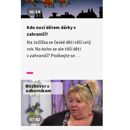
i nám. Jsou ale i další pravidla,
která je třeba dodržet. Znáte je?
01:14
Kdo nosí dětem dárky v
zahraničí?
Na Ježíška se české děti těší celý
rok. Na koho se ale těší děti
v zahraničí? Podívejte se
na reportáž Zpráviček, abyste se
dozvěděli, kdo nosí dárky dětem
v Itálii, Skandinávii či Japonsku.
Rozhovor s
odborníkem
07:42