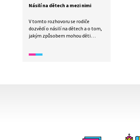
Násilí na dětech a mezi nimi
V tomto rozhovoru se rodiče
dozvědí o násilí na dětech a o tom,
jakým způsobem mohou děti
získat okamžitou pomoc.
Odbornice Jitka Tůmová Šatavová,
která je ředitelkou Klokánku
v Žatci, vysvětluje, jak tato
organizace funguje, jakým
způsobem jsou děti přijímány
a podporovány a co prožívají děti,
které se ocitnou v krizové situaci.
Rodiče se také dozvědí, jak mohou
Klokánku pomoci a jak podpořit
bezpečné prostředí pro děti.
Zajímavé je, že některé děti si cestu
do Klokánku dokonce najdou samy,
což ukazuje, jak důležitá