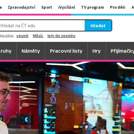
e
Zpravodajství
Sport
iVysílání
TV program
Pro děti
A
Hledat
vesmír
Měsíc
lety do vesmíru
hledáte:
ruhy
Náměty
Pracovní listy
Hry
Přijímačk