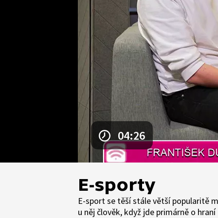
04:26
E-sporty
E-sport se těší stále větší popularitě m
u něj člověk, když jde primárně o hraní