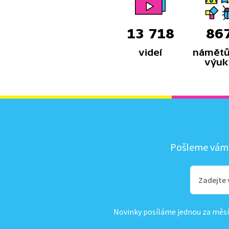
a dostupná tato pomoc je.
13 718
86
videí
námětů
výuk
Pošleme vám, 
Novinky posíláme jednou za měsí