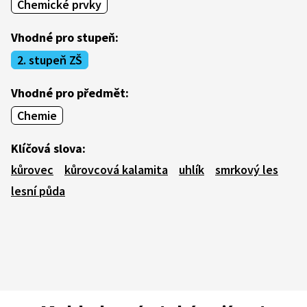
Chemické prvky
Vhodné pro stupeň:
2. stupeň ZŠ
Vhodné pro předmět:
Chemie
Klíčová slova:
kůrovec
kůrovcová kalamita
uhlík
smrkový les
lesní půda