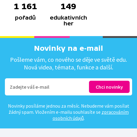
1 161
149
pořadů
edukativních
her
Novinky na e-mail
Pošleme vám, co nového se děje ve světě edu.
Nová videa, témata, funkce a další.
Novinky posíláme jednou za měsíc. Nebudeme vám posílat
žádný spam. Vložením e-mailu souhlasíte se
zpracováním
osobních údajů
.