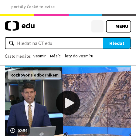
portály České televize
MENU
Hledat
vesmír
Měsíc
lety do vesmíru
Často hledáte:
Rozhovor s odborníkem
02:59