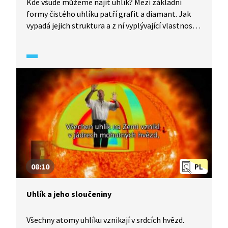
Kde všude můžeme najít uhlík? Mezi základní
formy čistého uhlíku patří grafit a diamant. Jak
vypadá jejich struktura a z ní vyplývající vlastnosti?
Existují ale i další uměle vytvořené struktury
uhlíku, jako je například grafen a fullereny. Jaké
jsou jejich možnosti využití?
08:10
PL
Uhlík a jeho sloučeniny
Všechny atomy uhlíku vznikají v srdcích hvězd.