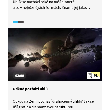
Uhlík se nachází také na naší planetě,
a to v nejrůznějších formách. Známe jej jako
diamant a grafit, tvoří součást chemických
sloučenin, jako je křída či ropa a samozřejmě oxid
uhličitý. Uhlík se ocitá v neustálém koloběhu,
jehož součástí jsou geologické pochody i život
sám. Michael nás provede tímto uhlíkovým cyklem
a zopakuje některé klíčové experimenty, které
vedly k objevu CO2.
02:00
PL
Odkud pochází uhlík
Odkud na Zemi pochází drahocenný uhlík? Jak se
liší grafit a diamant svou strukturou