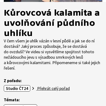
Kůrovcová kalamita a
uvolňování půdního
uhlíku
V čem všem je uhlík vázán v lesní půdě a jak se do ní
dostává? Jaký proces způsobuje, že se dostává
do ovzduší? Ve videu si vysvětlíme spojitost tohoto
nežádoucího jevu s výsadbou smrkových lesů
a kůrovcovými kalamitami. Připomeneme si také jejich
řešení.
Z pořadu:
Studio ČT24
Přehrát celý pořad
Témata: