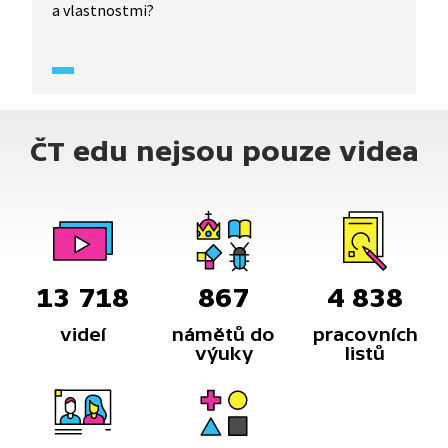
a vlastnostmi?
ČT edu nejsou pouze videa
13 718
867
4 838
videí
námětů do
pracovních
výuky
listů