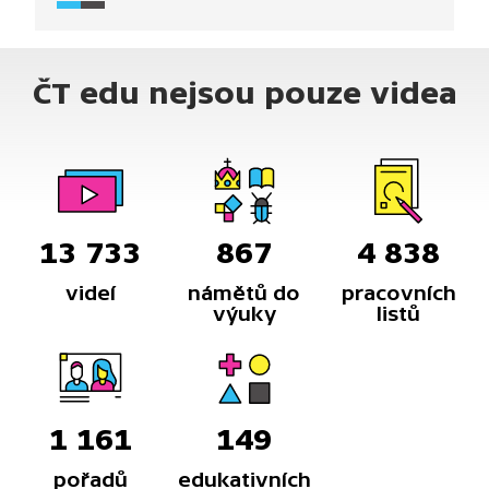
úvahu s otázkou, co můžeme zjistit, a vytváří tak
z divadelní hry nadčasovou a aktuální inscenaci
s klíčovou otázkou: Co je to pravda?
ČT edu nejsou pouze videa
13 733
867
4 838
videí
námětů do
pracovních
výuky
listů
1 161
149
pořadů
edukativních