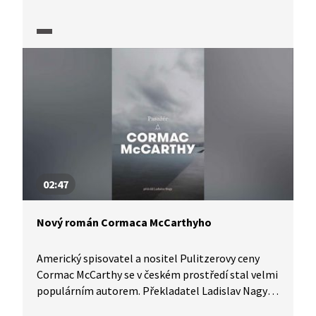
Cunningham. Diskusi s autorem vede prezident
Festivalu Praha Michael March. Společně hovoří
o ještě nedopsané knize s pracovním názvem
Glory. Cunningham také zmiňuje motiv politiky
a slávy v amerických románech a na závěr debaty
předčítá část ze svého románu.
02:47
Nový román Cormaca McCarthyho
Americký spisovatel a nositel Pulitzerovy ceny
Cormac McCarthy se v českém prostředí stal velmi
populárním autorem. Překladatel Ladislav Nagy
představuje jeho další román Pasažér, který u nás