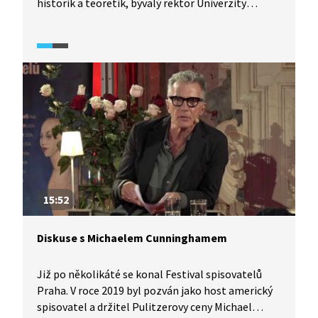
historik a teoretik, bývalý rektor Univerzity
Palackého v Olomouci a Středoevropské univerzity
v Budapešti, přibližuje divákům svou cestu
k angličtině v komunistickém Československu
a obdiv k americké literatuře.
15:52
Diskuse s Michaelem Cunninghamem
Již po několikáté se konal Festival spisovatelů
Praha. V roce 2019 byl pozván jako host americký
spisovatel a držitel Pulitzerovy ceny Michael