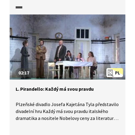
vyšel až po autorově smrti. Zmíněn je i jakýsi
literární dovětek Pasažéra, román Stella Maris.
02:17
PL
L. Pirandello: Každý má svou pravdu
Plzeňské divadlo Josefa Kajetána Tyla představilo
divadelní hru Každý má svou pravdu italského
dramatika a nositele Nobelovy ceny za literaturu
Luigiho Pirandella. Režisér Mikoláš Tyc se snaží
upozadit pro Pirandella typickou metafyzickou