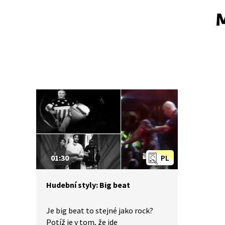
M
01:30
PL
Hudební styly: Big beat
Je big beat to stejné jako rock?
Potíž je v tom, že jde