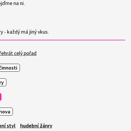
ojďme na ni.
y - každý má jiný vkus.
ehrát celý pořad
činnosti
ry
hova
ní styl
hudební žánry