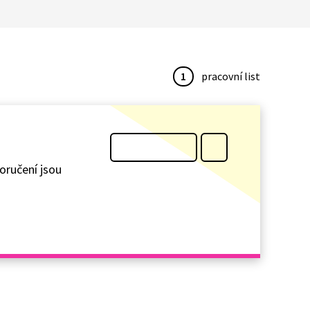
1
pracovní list
oručení jsou