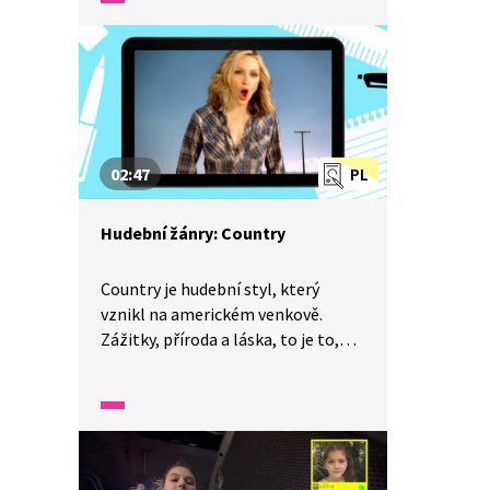
Podívej se na video a zjisti, který
český zpěvák a zpěvačka se metalu
věnují. Které hudební nástroje jsou
pro metal charakteristické? A jaké
má podžánry?
02:47
PL
Hudební žánry: Country
Country je hudební styl, který
vznikl na americkém venkově.
Zážitky, příroda a láska, to je to,
o čem si američtí kovbojové zpívali,
když hnali dobytek z pastvin.
Country se stále vyvíjí, dnes jej
můžeme slyšet i v podání Taylor
Swift, Madonny a dalších. V ukázce
se dozvíš, kdo je králem country