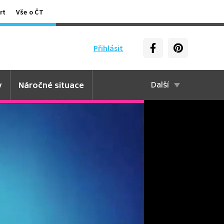
rt
Vše o ČT
Přihlásit
y
Náročné situace
Další