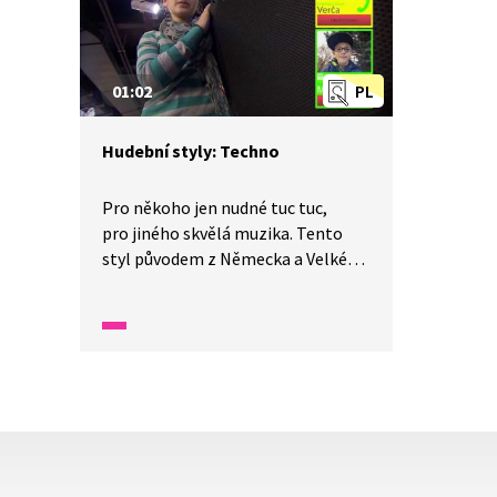
ve světě, ale i u nás v ČR. A jaký je
rozdíl mezi country a folkem?
01:02
PL
Hudební styly: Techno
Pro někoho jen nudné tuc tuc,
pro jiného skvělá muzika. Tento
styl původem z Německa a Velké
Británie stojí na rytmu a tempu,
které posluchačstvo postupně
dostává do jakéhosi hudebního
transu.