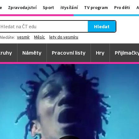
e
Zpravodajství
Sport
iVysílání
TV program
Pro děti
A
Hledat
vesmír
Měsíc
lety do vesmíru
hledáte:
ruhy
Náměty
Pracovní listy
Hry
Přijímačk