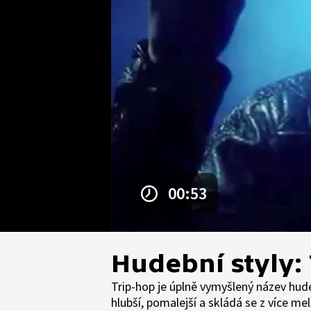
00:53
Hudební styly:
Trip-hop je úplně vymyšlený název hud
hlubší, pomalejší a skládá se z více me