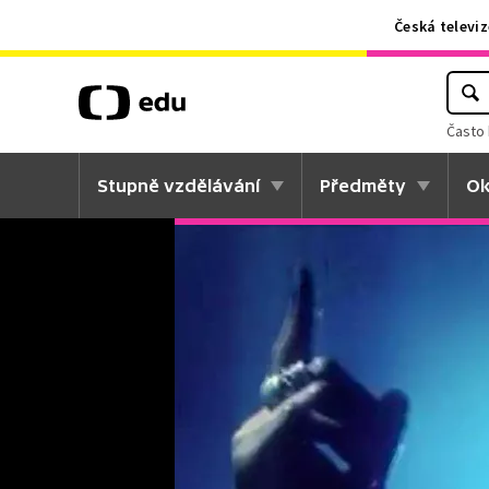
Česká televiz
Často 
Stupně vzdělávání
Předměty
Ok