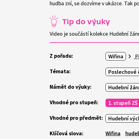
hudba zní, se dozvíme v ukázce. Tak p
Tip do výuky
Video je součástí kolekce Hudební žánr
Z pořadu:
Wifina
Př
Témata:
Poslechové 
Námět do výuky:
Hudební žán
Vhodné pro stupeň:
1. stupeň ZŠ
Vhodné pro předmět:
Hudební výc
Klíčová slova:
Wifina
hudeb