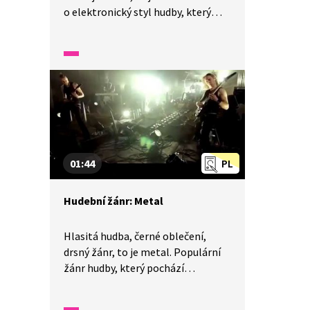
o elektronický styl hudby, který
u nás dostal trochu jiný význam.
Kdo je průkopníkem tohoto stylu
a kdo kromě Prodigy tvoří big
beat? Podívej se na ukázku a udělej
si jasno v tom, co je to big beat.
01:44
PL
Hudební žánr: Metal
Hlasitá hudba, černé oblečení,
drsný žánr, to je metal. Populární
žánr hudby, který pochází
z Ameriky a Anglie, ale frčí hodně
také ve Skandinávii a Polsku.