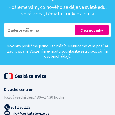
Pošleme vám, co nového se děje ve světě edu.
Nová videa, témata, funkce a další.
Novinky posíláme jednou za měsíc. Nebudeme vám posílat
žádný spam. Vložením e-mailu souhlasíte se
zpracováním
osobních údajů
.