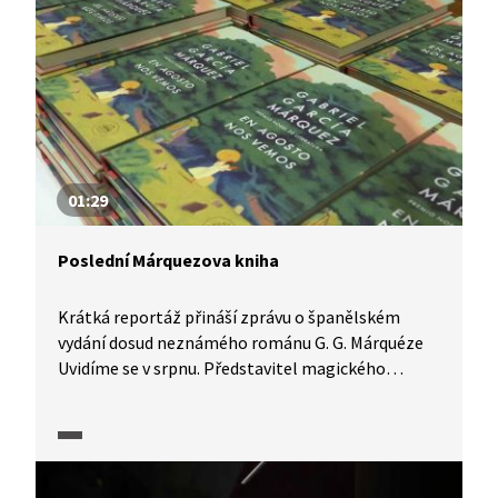
Podmanění hovoří překladatelka a literární
kritička Jovanka Šotolová. Je Houellebecq
opravdu významným spisovatelem, nebo jen
dobrým marketérem.
01:29
Poslední Márquezova kniha
Krátká reportáž přináší zprávu o španělském
vydání dosud neznámého románu G. G. Márquéze
Uvidíme se v srpnu. Představitel magického
realismu, kolumbijský spisovatel a nositel
Nobelovy ceny za literaturu se v roce 2004, kdy
román dopsal, rozhodl, že ho nebude publikovat...