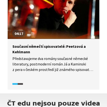
Spiessovu osobnost, jeho život a tvorbu.
04:17
Současní němečtí spisovatelé: Peetzová a
Kehlmann
Představujeme dva romány současné německé
literatury, postmoderní román Já a Kaminski
z pera v českém prostředí již známého spisovatele
Daniela Kehlmanna a román Úterní ženy napsaný
Monikou Peetzovou. Ve druhé části videa se
k románům vyjadřuje literární publicista Ondřej
Horák, který zároveň komentuje atraktivitu
německé literatury pro českého čtenáře.
ČT edu nejsou pouze videa