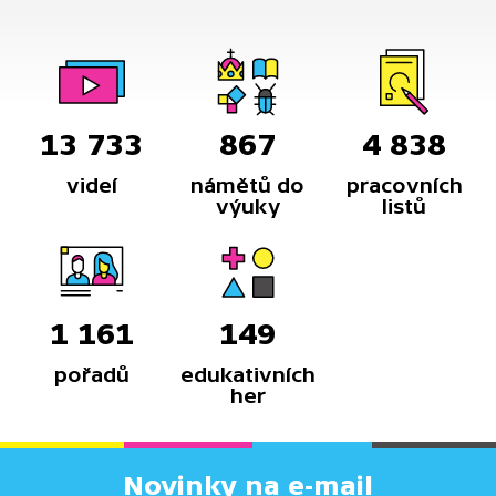
13 733
867
4 838
videí
námětů do
pracovních
výuky
listů
1 161
149
pořadů
edukativních
her
Novinky na e-mail