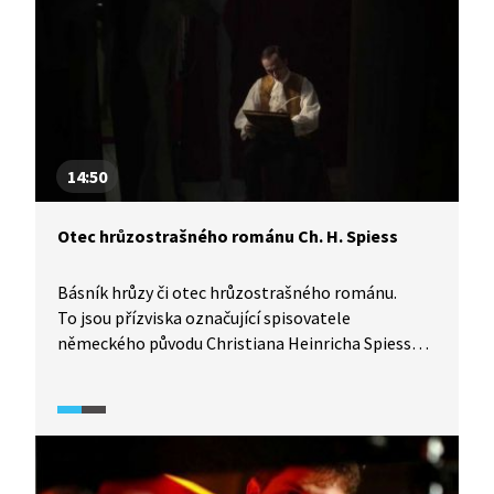
14:50
Otec hrůzostrašného románu Ch. H. Spiess
Básník hrůzy či otec hrůzostrašného románu.
To jsou přízviska označující spisovatele
německého původu Christiana Heinricha Spiesse.
Jeho romány akcentují motivy hrůzy, mučení,
únosů, ale nacházejí se v nich i prvky
nadpřirozenosti (duchové, ďáblové, démoni).
Germanista a literární historik Václav Maindl
společně s Martinem Křížem představují