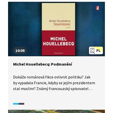
10:09
PL
Michel Houellebecq: Podmanění
Dokáže románová fikce ovlivnit politiku? Jak
by vypadala Francie, kdyby se jejím prezidentem
stal muslim? Známý francouzský spisovatel
Michel Houellebecq zpracovává kontroverzní
téma ve svém novém románu Podmanění.
A vyvolává vášnivé diskuze. Autor ale přesto trvdí,
že román dějiny nemění. O satirickém díle