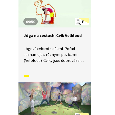
09:50
PL
Jóga na cestách: Cvik Velbloud
Jógové cvičení s dětmi. Pořad
seznamuje s různými pozicemi
(Velbloud). Cviky jsou doprovázeny
básněmi a vyprávěním příběhů.
Součástí je i dechové a relaxační
cvičení.