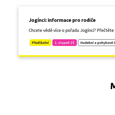
Jogínci: informace pro rodiče
Chcete vědě více o pořadu Jogínci? Přečtěte si
Předškolní
1. stupeň ZŠ
Hudební a pohybové č
M