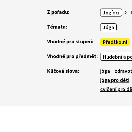
Z pořadu:
Jogínci
P
Témata:
Jóga
Vhodné pro stupeň:
Předškolní
Vhodné pro předmět:
Hudební a p
Klíčová slova:
jóga
zdravo
jóga pro děti
cvičení pro dě