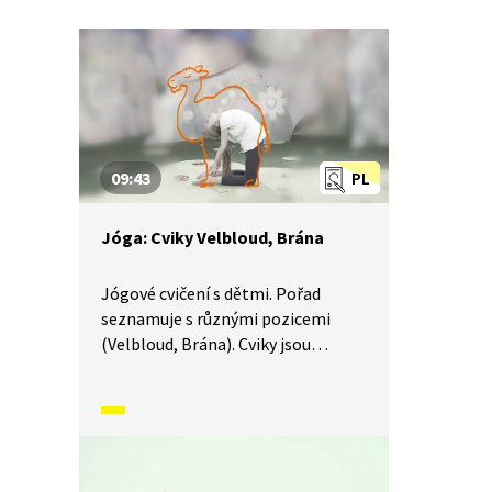
09:43
PL
Jóga: Cviky Velbloud, Brána
Jógové cvičení s dětmi. Pořad
seznamuje s různými pozicemi
(Velbloud, Brána). Cviky jsou
doprovázeny básněmi
a vyprávěním příběhů. Součástí je
i dechové a relaxační cvičení.