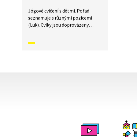
Jógové cvičení s dětmi. Pořad
seznamuje s různými pozicemi
(Luk). Cviky jsou doprovázeny
básněmi a vyprávěním příběhů.
Součástí je i dechové a relaxační
cvičení.