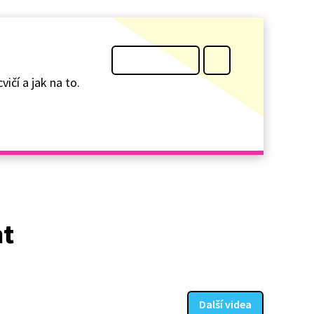
ičí a jak na to.
at
Další videa