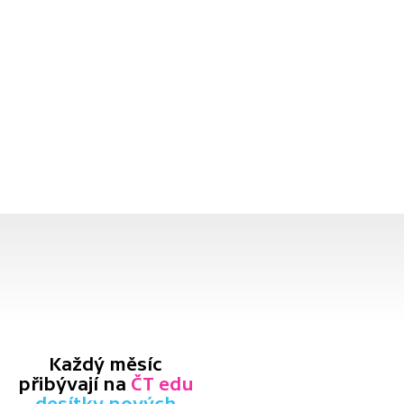
Každý měsíc
přibývají na
ČT edu