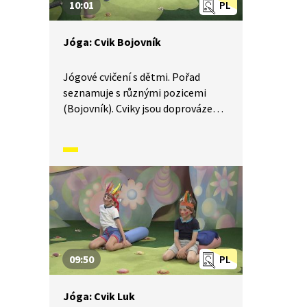
10:01
PL
Jóga: Cvik Bojovník
Jógové cvičení s dětmi. Pořad
seznamuje s různými pozicemi
(Bojovník). Cviky jsou doprovázeny
básněmi a vyprávěním příběhů.
Součástí je i dechové a relaxační
cvičení.
09:50
PL
Jóga: Cvik Luk