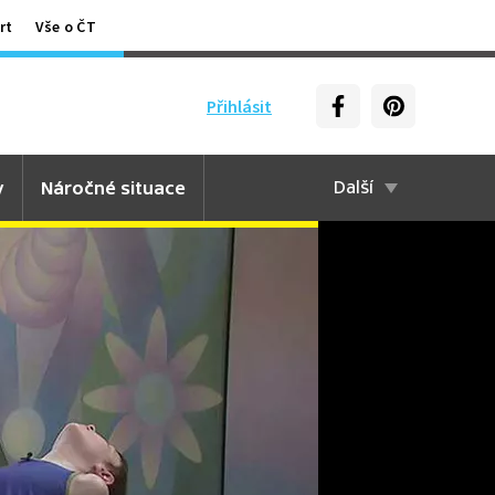
rt
Vše o ČT
Přihlásit
y
Náročné situace
Další