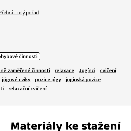
řehrát celý pořad
ohybové činnosti
tně zaměřené činnosti
relaxace
Jogínci
cvičení
jógové cviky
pozice jógy
jogínská pozice
ti
relaxační cvičení
Materiály ke stažení