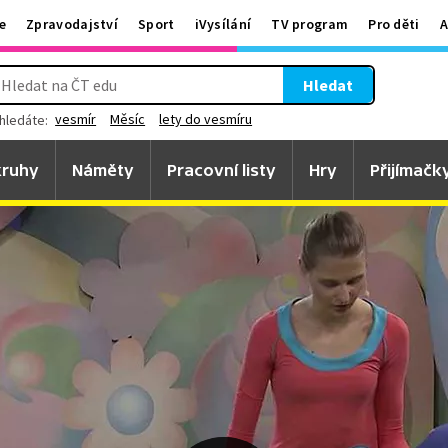
e
Zpravodajství
Sport
iVysílání
TV program
Pro děti
A
Hledat
vesmír
Měsíc
lety do vesmíru
hledáte:
ruhy
Náměty
Pracovní listy
Hry
Přijímačk