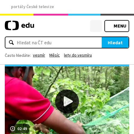
portály České televize
MENU
Hledat
vesmír
Měsíc
lety do vesmíru
Často hledáte:
02:49