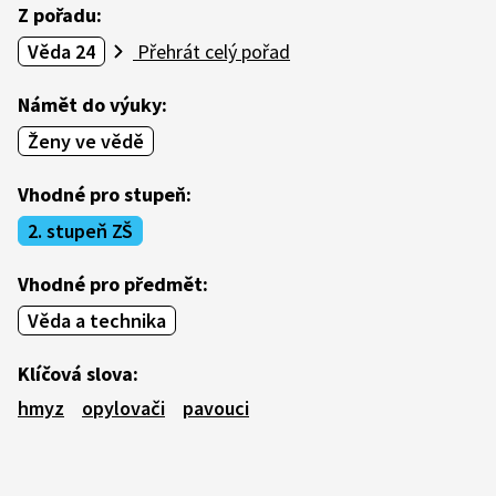
Z pořadu:
Věda 24
Přehrát celý pořad
Námět do výuky:
Ženy ve vědě
Vhodné pro stupeň:
2. stupeň ZŠ
Vhodné pro předmět:
Věda a technika
Klíčová slova:
hmyz
opylovači
pavouci