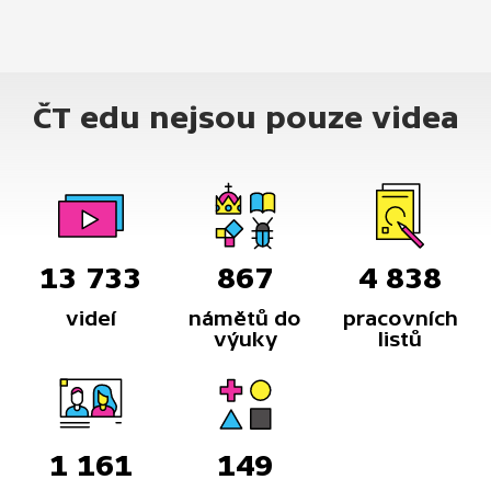
ČT edu nejsou pouze videa
13 733
867
4 838
videí
námětů do
pracovních
výuky
listů
1 161
149