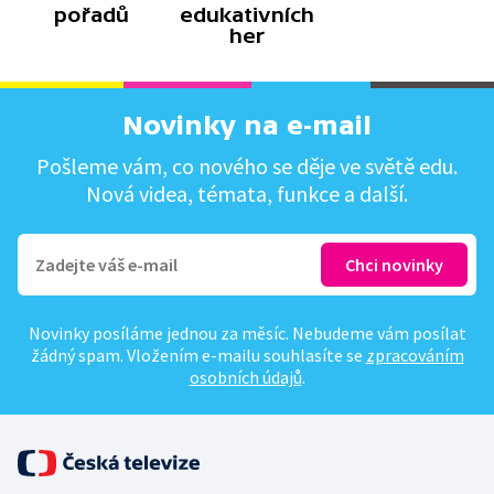
pořadů
edukativních
her
Novinky na e-mail
Pošleme vám, co nového se děje ve světě edu.
Nová videa, témata, funkce a další.
Novinky posíláme jednou za měsíc. Nebudeme vám posílat
žádný spam. Vložením e-mailu souhlasíte se
zpracováním
osobních údajů
.