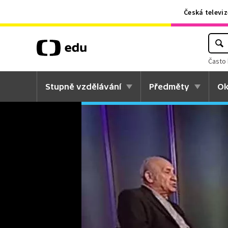
Česká televiz
Často 
Stupně vzdělávání
Předměty
Ok