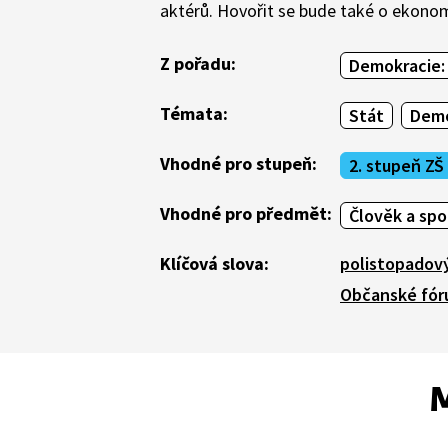
aktérů. Hovořit se bude také o ekono
Z pořadu:
Demokracie: 
Témata:
Stát
Demo
Vhodné pro stupeň:
2. stupeň ZŠ
Vhodné pro předmět:
Člověk a sp
Klíčová slova:
polistopadový
Občanské fó
M