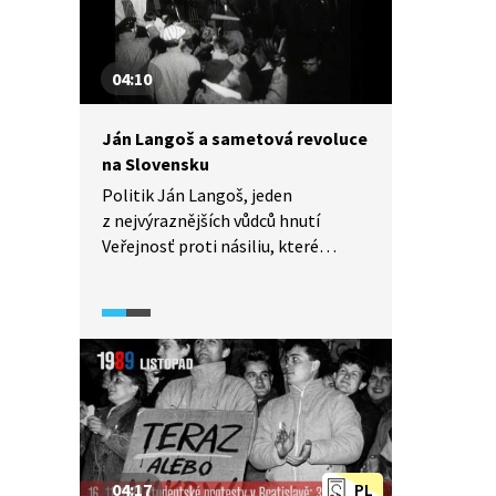
04:10
Ján Langoš a sametová revoluce
na Slovensku
Politik Ján Langoš, jeden
z nejvýraznějších vůdců hnutí
Veřejnosť proti násiliu, které
vzniklo vedle českého Občanského
fóra na Slovensku, zemřel v roce
2006 při autonehodě. Jeho životní
partnerka a přátelé vzpomínají
na jeho osobnost a na éru
komunismu, ve které žil.
Na Slovensku byl výrazným
představitelem sametové revoluce,
poté byl zvolen ministrem vnitra.
04:17
PL