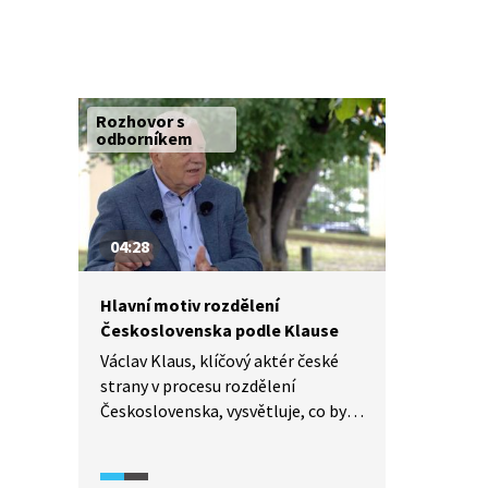
Rozhovor s
odborníkem
04:28
Hlavní motiv rozdělení
Československa podle Klause
Václav Klaus, klíčový aktér české
strany v procesu rozdělení
Československa, vysvětluje, co bylo
podle něj hlavním motivem
rozdělení. Stav průmyslu,
nezaměstnanost, ekonomická