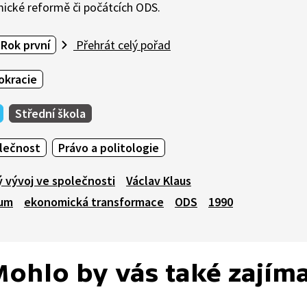
mické reformě či počátcích ODS.
Rok první
Přehrát celý pořad
kracie
Střední škola
olečnost
Právo a politologie
 vývoj ve společnosti
Václav Klaus
rum
ekonomická transformace
ODS
1990
ohlo by vás také zajím