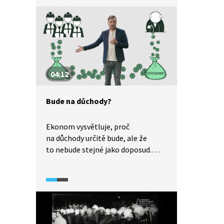
reforma? Klaus také objasňuje,
proč nepřipadalo v úvahu, aby bylo
k otázce vyhlášeno referendum.
04:12
Bude na důchody?
Ekonom vysvětluje, proč
na důchody určitě bude, ale že
to nebude stejné jako doposud.
Popisuje, které aspekty ovlivňují
výši a podmínky vyplácení důchodů,
a představuje ekonomické
prognózy týkající se budoucnosti
českých důchodů.