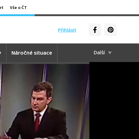
rt
Vše o ČT
Přihlásit
y
Náročné situace
Další