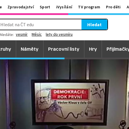
e
Zpravodajství
Sport
iVysílání
TV program
Pro děti
A
Hledat
vesmír
Měsíc
lety do vesmíru
hledáte:
ruhy
Náměty
Pracovní listy
Hry
Přijímačk