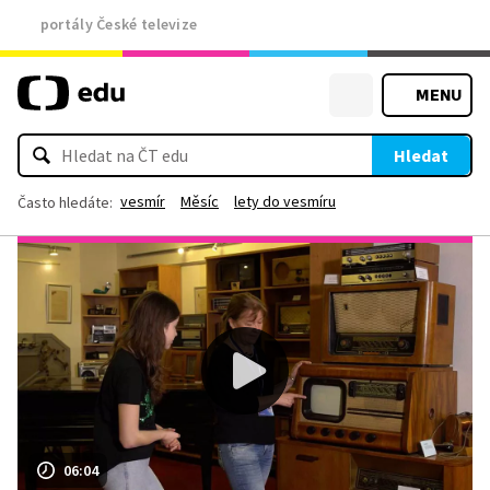
portály České televize
MENU
Hledat
vesmír
Měsíc
lety do vesmíru
Často hledáte:
06:04