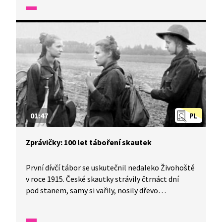
Zprávičky.
01:47
PL
Zprávičky: 100 let táboření skautek
První dívčí tábor se uskutečnil nedaleko Živohoště
v roce 1915. České skautky strávily čtrnáct dní
pod stanem, samy si vařily, nosily dřevo
a zajišťovaly vše potřebné. Od té doby jezdí dívky
na tábory ať už čistě dívčí, nebo smíšené s chlapci.