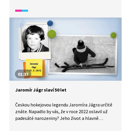
A která velká akce byla promítána na prvních
několik televizních obrazovek?
01:37
Jaromír Jágr slaví 50 let
Českou hokejovou legendu Jaromíra Jágra určitě
znáte. Napadlo by vás, že v roce 2022 oslavil už
padesáté narozeniny? Jeho život a hlavně
hvězdnou hokejovou kariéru připomenou