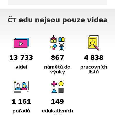
ČT edu nejsou pouze videa
13 733
867
4 838
videí
námětů do
pracovních
výuky
listů
1 161
149
pořadů
edukativních