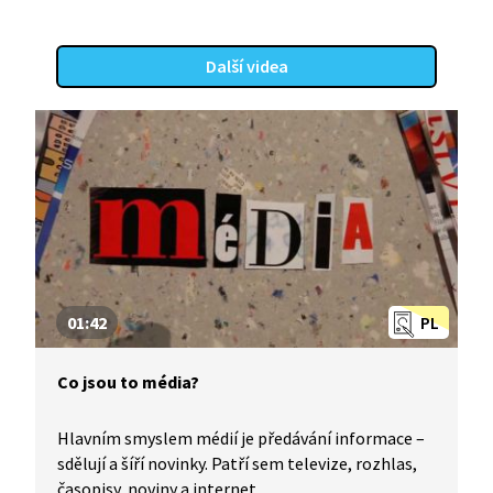
Další videa
01:42
PL
Co jsou to média?
Hlavním smyslem médií je předávání informace –
sdělují a šíří novinky. Patří sem televize, rozhlas,
časopisy, noviny a internet.