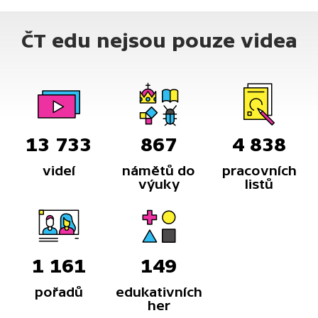
ČT edu nejsou pouze videa
13 733
867
4 838
videí
námětů do
pracovních
výuky
listů
1 161
149
pořadů
edukativních
her