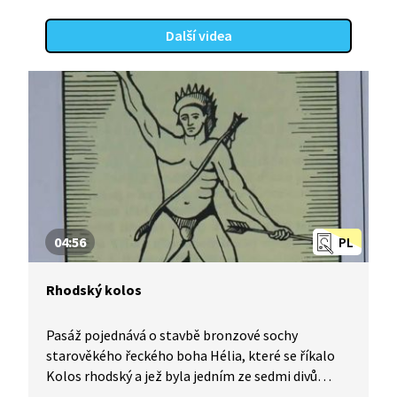
Další videa
04:56
PL
Rhodský kolos
Pasáž pojednává o stavbě bronzové sochy
starověkého řeckého boha Hélia, které se říkalo
Kolos rhodský a jež byla jedním ze sedmi divů
antického světa.