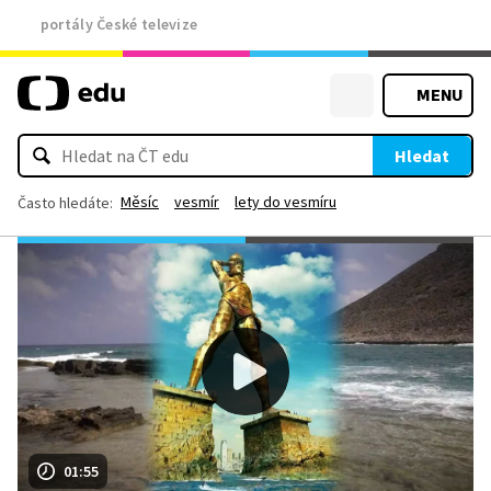
portály České televize
MENU
Hledat
Měsíc
vesmír
lety do vesmíru
Často hledáte:
01:55