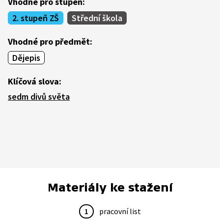
Vhodné pro stupeň:
2. stupeň ZŠ
Střední škola
Vhodné pro předmět:
Dějepis
Klíčová slova:
sedm divů světa
Materiály ke stažení
1
pracovní list