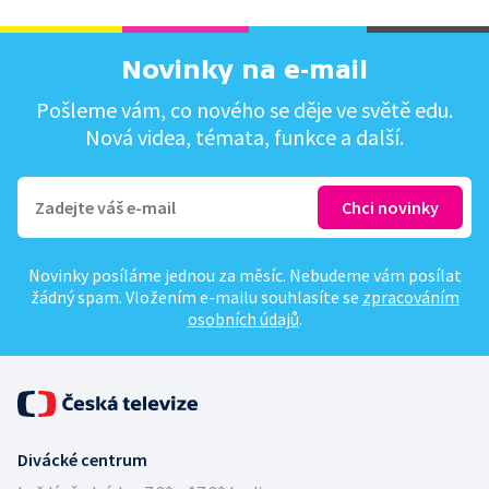
Novinky na e-mail
Pošleme vám, co nového se děje ve světě edu.
Nová videa, témata, funkce a další.
Novinky posíláme jednou za měsíc. Nebudeme vám posílat
žádný spam. Vložením e-mailu souhlasíte se
zpracováním
osobních údajů
.