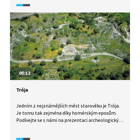
to tu vypadá dnes?
05:12
Trója
Jedním z nejznámějších měst starověku je Trója.
Je tomu tak zejména díky homérským eposům.
Podívejte se s námi na prezentaci archeologických
vykopávek v západním Turecku, které vysvětlují,
jak to vlastně s Trójou a legendou o ní bylo.