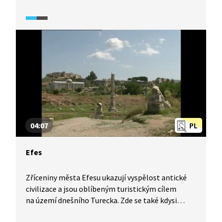
04:07
PL
Efes
Zříceniny města Efesu ukazují vyspělost antické
civilizace a jsou oblíbeným turistickým cílem
na území dnešního Turecka. Zde se také kdysi
nacházel jeden z divů světa, Artemidin chrám. Jak