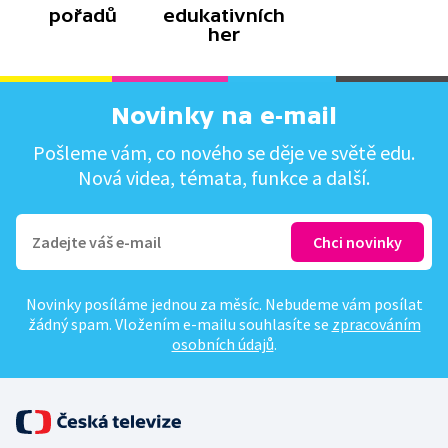
pořadů
edukativních
her
Novinky na e-mail
Pošleme vám, co nového se děje ve světě edu.
Nová videa, témata, funkce a další.
Novinky posíláme jednou za měsíc. Nebudeme vám posílat
žádný spam. Vložením e-mailu souhlasíte se
zpracováním
osobních údajů
.