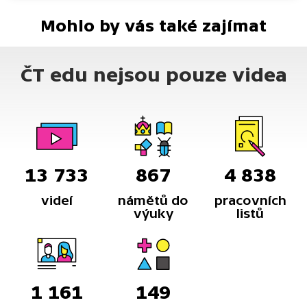
Mohlo by vás také zajímat
ČT edu nejsou pouze videa
13 733
867
4 838
videí
námětů do
pracovních
výuky
listů
1 161
149