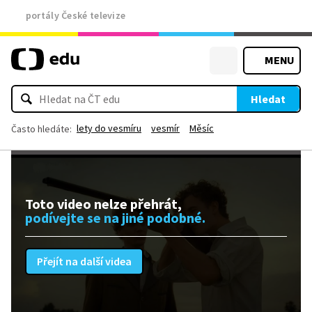
portály České televize
MENU
Hledat
lety do vesmíru
vesmír
Měsíc
Často hledáte:
Toto video nelze přehrát,
podívejte se na jiné podobné.
Přejít na další videa