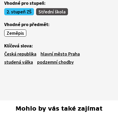
Vhodné pro stupeň:
2. stupeň ZŠ
Střední škola
Vhodné pro předmět:
Zeměpis
Klíčová slova:
Česká republika
hlavní město Praha
studená válka
podzemní chodby
Mohlo by vás také zajímat