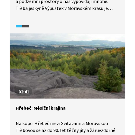
a podzemní prostory o nás vypovídají mnohé.
Třeba jeskyně Výpustek v Moravském krasu je
svědkem dávného osídlení před 15 000 lety. Ve 20.
století se její vzácná výzdoba stala obětí těžby
fosfátů. V pozdějších turbulentních časech se
využívala jako armádní skladiště munice,
nacistická podzemní továrna nebo protiatomový
kryt.
02:41
Hřebeč: Měsíční krajina
Na kopci Hřebeč mezi Svitavami a Moravskou
Třebovou se až do 90. let těžily jíly a žáruvzdorné