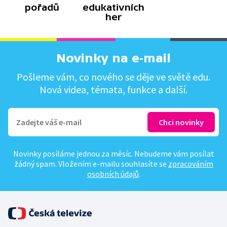
pořadů
edukativních
her
Novinky na e-mail
Pošleme vám, co nového se děje ve světě edu.
Nová videa, témata, funkce a další.
Novinky posíláme jednou za měsíc. Nebudeme vám posílat
žádný spam. Vložením e-mailu souhlasíte se
zpracováním
osobních údajů
.