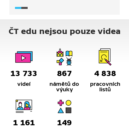
V rezervaci vyvěrá Císařský pramen, nejteplejší tok
v Chebské pánvi. Také se zde nachází tzv. bahenní
mofety, kterými probublává oxid uhličitý.
ČT edu nejsou pouze videa
13 733
867
4 838
videí
námětů do
pracovních
výuky
listů
1 161
149