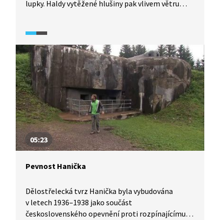
lupky. Haldy vytěžené hlušiny pak vlivem větru
a vody značně změnily své vlastnosti a vysloužily
si označení „měsíční krajina“. Podivně tvarovaný
povrch totiž připomíná povrch Měsíce.
05:23
Pevnost Hanička
Dělostřelecká tvrz Hanička byla vybudována
v letech 1936–1938 jako součást
československého opevnění proti rozpínajícímu se