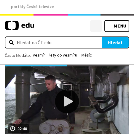
portály České televize
MENU
Hledat
vesmír
lety do vesmíru
Měsíc
Často hledáte:
02:40