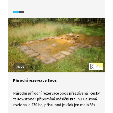
hitlerovskému Německu. Opevnění, které padlo
do rukou Němcům po mnichovské dohodě roku
1938, se skládalo z těžkých i lehkých objektů
a dělostřeleckých tvrzí. Hanička je jednou z pěti
a zároveň největší z tvrzí, které se podařilo
stavebně dokončit. Za komunistického režimu
byla přestavována na protiatomový kryt, který
by sloužil rozvědce.
04:27
PL
Přírodní rezervace Soos
Národní přírodní rezervace Soos přezdívaná "český
Yellowstone" připomíná měsíční krajinu. Celková
rozloha je 270 ha, přístupná je však jen malá část,
kterou se můžeme projít po naučných stezkách.