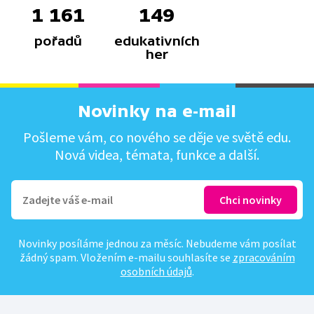
1 161
149
pořadů
edukativních
her
Novinky na e-mail
Pošleme vám, co nového se děje ve světě edu.
Nová videa, témata, funkce a další.
Novinky posíláme jednou za měsíc. Nebudeme vám posílat
žádný spam. Vložením e-mailu souhlasíte se
zpracováním
osobních údajů
.