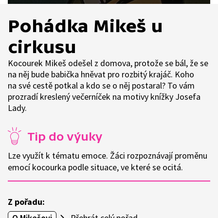
Pohádka Mikeš u
cirkusu
Kocourek Mikeš odešel z domova, protože se bál, že se
na něj bude babička hněvat pro rozbitý krajáč. Koho
na své cestě potkal a kdo se o něj postaral? To vám
prozradí kreslený večerníček na motivy knížky Josefa
Lady.
Tip do výuky
Lze využít k tématu emoce. Žáci rozpoznávají proměnu
emocí kocourka podle situace, ve které se ocitá.
Z pořadu:
O Mikešovi
Přehrát celý pořad