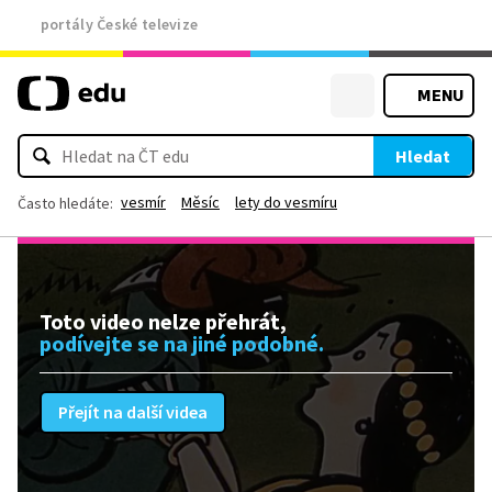
portály České televize
MENU
Hledat
vesmír
Měsíc
lety do vesmíru
Často hledáte:
Toto video nelze přehrát,
podívejte se na jiné podobné.
Přejít na další videa