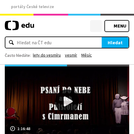
portály České televize
MENU
Hledat
lety do vesmíru
vesmír
Měsíc
Často hledáte:
1:16:48