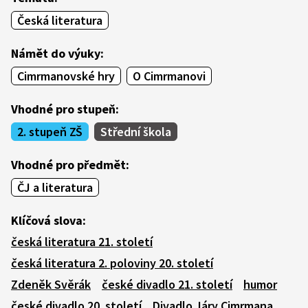
Česká literatura
Námět do výuky:
Cimrmanovské hry
O Cimrmanovi
Vhodné pro stupeň:
2. stupeň ZŠ
Střední škola
Vhodné pro předmět:
ČJ a literatura
Klíčová slova:
česká literatura 21. století
česká literatura 2. poloviny 20. století
Zdeněk Svěrák
české divadlo 21. století
humor
české divadlo 20. století
Divadlo Járy Cimrmana