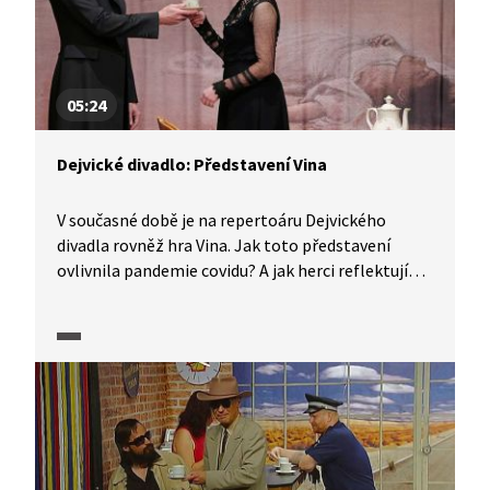
05:24
Dejvické divadlo: Představení Vina
V současné době je na repertoáru Dejvického
divadla rovněž hra Vina. Jak toto představení
ovlivnila pandemie covidu? A jak herci reflektují
Ivana Trojana v režisérské pozici? O tom více
ve videu z dokumentárního cyklu o Dejvickém
divadle.