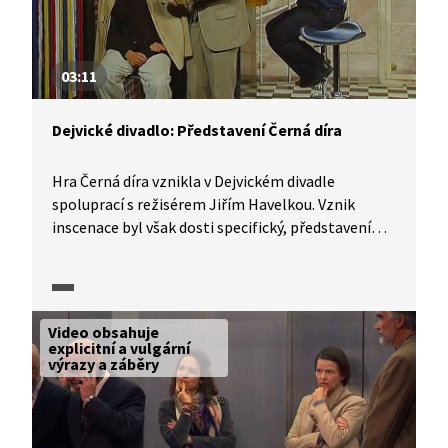
03:11
Dejvické divadlo: Představení Černá díra
Hra Černá díra vznikla v Dejvickém divadle
spoluprací s režisérem Jiřím Havelkou. Vznik
inscenace byl však dosti specifický, představení
totiž vzniklo zejména z improvizovaných zkoušek.
Jak na tuto zkušenost vzpomínají herci divadla
a režisér Havelka? To se dozvíme ve videu.
Video obsahuje
explicitní a vulgární
výrazy a záběry