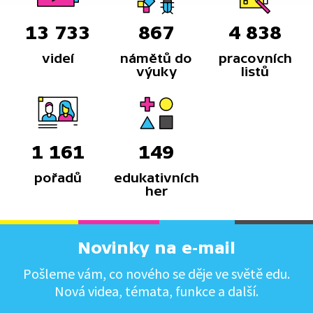
13 733
867
4 838
videí
námětů do
pracovních
výuky
listů
1 161
149
pořadů
edukativních
her
Novinky na e-mail
Pošleme vám, co nového se děje ve světě edu.
Nová videa, témata, funkce a další.