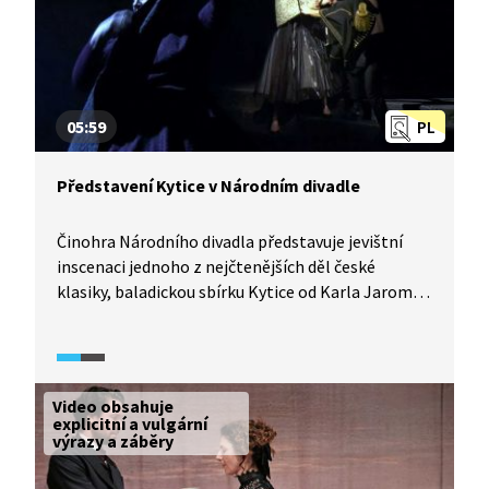
05:59
PL
Představení Kytice v Národním divadle
Činohra Národního divadla představuje jevištní
inscenaci jednoho z nejčtenějších děl české
klasiky, baladickou sbírku Kytice od Karla Jaromíra
Erbena. Pořad provází jednak vznikem divadelního
představení, jednak zprostředkovává skrze režijní
tandem SKUTR a herce Činohry ND interpretace
jednotlivých balad. Společně se s tvůrci
Video obsahuje
představení zamýšlejí nad motivy mystiky, hororu,
explicitní a vulgární
výrazy a záběry
viny, trestu, ale i odpuštění.