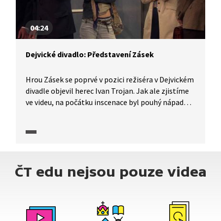
04:24
Dejvické divadlo: Představení Zásek
Hrou Zásek se poprvé v pozici režiséra v Dejvickém
divadle objevil herec Ivan Trojan. Jak ale zjistíme
ve videu, na počátku inscenace byl pouhý nápad
na téma, celý text hry vznikl až z improvizací
herců během zkoušek. Podívejme se na průběh
vzniku představení i na ukázky z něj.
ČT edu nejsou pouze videa