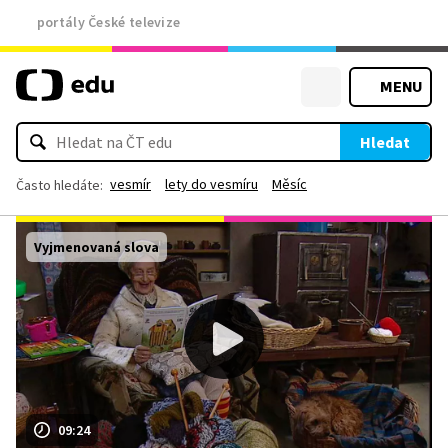
portály České televize
MENU
Hledat
vesmír
lety do vesmíru
Měsíc
Často hledáte:
Vyjmenovaná slova
09:24