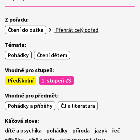
Z pořadu:
Čtení do ouška
Přehrát celý pořad
Témata:
Pohádky
Čtení dětem
Vhodné pro stupeň:
Předškolní
1. stupeň ZŠ
Vhodné pro předmět:
Pohádky a příběhy
ČJ a literatura
Klíčová slova:
dítě a psychika
pohádky
příroda
jazyk
řeč