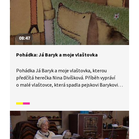
08:47
Pohádka: Já Baryk a moje vlaštovka
Pohádka Já Baryk a moje vlaštovka, kterou
předčítá herečka Nina Divíšková. Příběh vypráví
o malé vlaštovce, která spadla pejskovi Barykovi
do misky. Baryk pak popisuje, jak vlaštovky žijí, jak
snáší vajíčka nebo proč létají do teplých krajin.