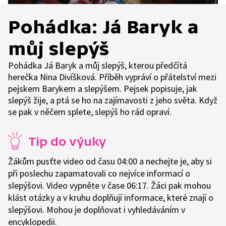
Pohádka: Já Baryk a
můj slepýš
Pohádka Já Baryk a můj slepýš, kterou předčítá
herečka Nina Divíšková. Příběh vypráví o přátelství mezi
pejskem Barykem a slepýšem. Pejsek popisuje, jak
slepýš žije, a ptá se ho na zajímavosti z jeho světa. Když
se pak v něčem splete, slepýš ho rád opraví.
Tip do výuky
Žákům pusťte video od času 04:00 a nechejte je, aby si
při poslechu zapamatovali co nejvíce informací o
slepýšovi. Video vypněte v čase 06:17. Žáci pak mohou
klást otázky a v kruhu doplňují informace, které znají o
slepýšovi. Mohou je doplňovat i vyhledáváním v
encyklopedii.