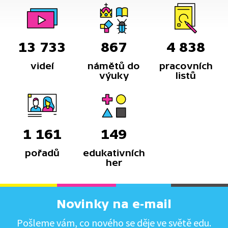
13 733
867
4 838
videí
námětů do
pracovních
výuky
listů
1 161
149
pořadů
edukativních
her
Novinky na e-mail
Pošleme vám, co nového se děje ve světě edu.