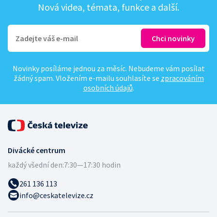
Nová videa, témata, funkce a další.
Novinky posíláme jednou za měsíc. Nebudeme vám posílat
žádný spam. Vložením e-mailu souhlasíte se
zpracováním
osobních údajů
.