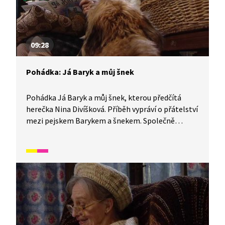
09:28
Pohádka: Já Baryk a můj šnek
Pohádka Já Baryk a můj šnek, kterou předčítá
herečka Nina Divíšková. Příběh vypráví o přátelství
mezi pejskem Barykem a šnekem. Společně
probírají zajímavosti ze světa toho druhého,
například proč psi vyjí nebo jak je výhodné mít
domeček na zádech.