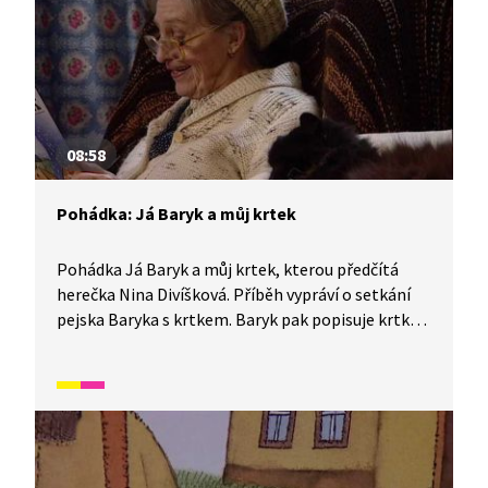
08:58
Pohádka: Já Baryk a můj krtek
Pohádka Já Baryk a můj krtek, kterou předčítá
herečka Nina Divíšková. Příběh vypráví o setkání
pejska Baryka s krtkem. Baryk pak popisuje krtkův
život i to, jak staví metra v podzemí.