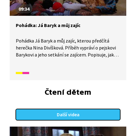
09:34
Pohádka: Já Baryk a můj zajíc
Pohádka Já Baryk a můj zajíc, kterou předčítá
herečka Nina Divíšková. Příběh vypráví o pejskovi
Barykovi a jeho setkání se zajícem. Popisuje, jak
rychle dokážou zajíci běhat, a vysvětluje, proč je
to vzácné zvíře.
Čtení dětem
Další videa