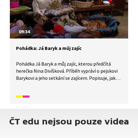
09:34
Pohádka: Já Baryk a můj zajíc
Pohádka Já Baryk a můj zajíc, kterou předčítá
herečka Nina Divíšková. Příběh vypráví o pejskovi
Barykovi a jeho setkání se zajícem. Popisuje, jak
rychle dokážou zajíci běhat, a vysvětluje, proč je
to vzácné zvíře.
ČT edu nejsou pouze videa