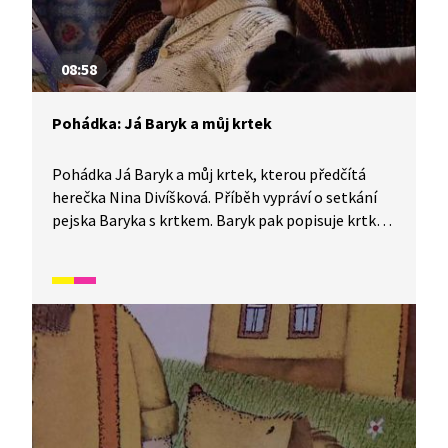
08:58
Pohádka: Já Baryk a můj krtek
Pohádka Já Baryk a můj krtek, kterou předčítá
herečka Nina Divíšková. Příběh vypráví o setkání
pejska Baryka s krtkem. Baryk pak popisuje krtkův
život i to, jak staví metra v podzemí.