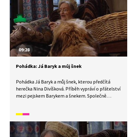
09:28
Pohádka: Já Baryk a můj šnek
Pohádka Já Baryk a můj šnek, kterou předčítá
herečka Nina Divíšková. Příběh vypráví o přátelství
mezi pejskem Barykem a šnekem. Společně
probírají zajímavosti ze světa toho druhého,
například proč psi vyjí nebo jak je výhodné mít
domeček na zádech.