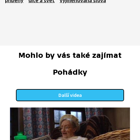
příběhy
dítě a svět
vyjmenovaná slova
Mohlo by vás také zajímat
Pohádky
Další videa