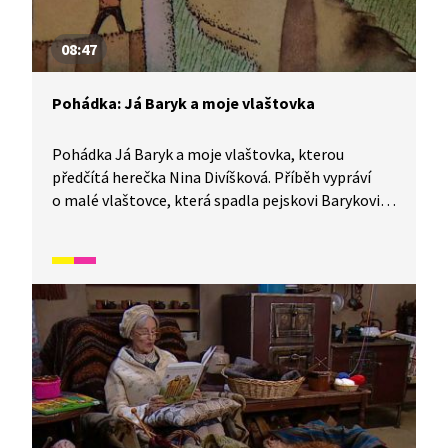
08:47
Pohádka: Já Baryk a moje vlaštovka
Pohádka Já Baryk a moje vlaštovka, kterou
předčítá herečka Nina Divíšková. Příběh vypráví
o malé vlaštovce, která spadla pejskovi Barykovi
do misky. Baryk pak popisuje, jak vlaštovky žijí, jak
snáší vajíčka nebo proč létají do teplých krajin.