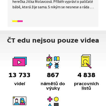
herečka Jitka Molavcová. Příběh vypráví o paličaté
bábě, která žije sama. S nikým se nesnese a ráda se
hádá, dokud nedosáhne svého. Své chování
nezmění, ani když si pro ni přijde čert.
ČT edu nejsou pouze videa
13 733
867
4 838
videí
námětů do
pracovních
výuky
listů