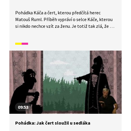
Pohádka Káča a čert, kterou předčítá herec
Matouš Ruml. Příběh vypráví o selce Káče, kterou
si nikdo nechce vzít za ženu. Je totiž tak zlá, že se
jí bojí i samotný čert.
09:53
Pohádka: Jak čert sloužil u sedláka