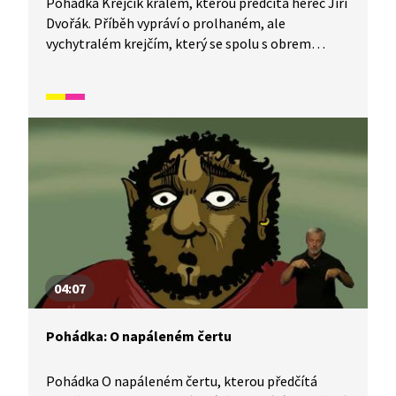
Pohádka Krejčík králem, kterou předčítá herec Jiří
Dvořák. Příběh vypráví o prolhaném, ale
vychytralém krejčím, který se spolu s obrem
vydává zabít draka. Díky lsti pak získává celou
odměnu pro sebe, a navíc se stává králem.
Pohádka je přeložena do znakové řeči.
04:07
Pohádka: O napáleném čertu
Pohádka O napáleném čertu, kterou předčítá