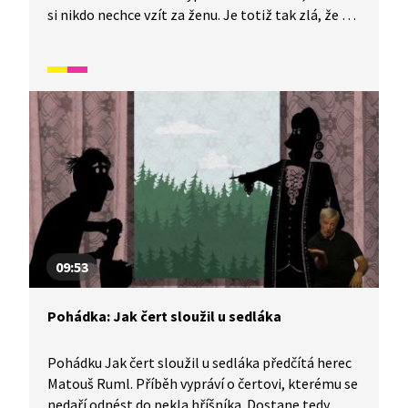
si nikdo nechce vzít za ženu. Je totiž tak zlá, že se
jí bojí i samotný čert.
09:53
Pohádka: Jak čert sloužil u sedláka
Pohádku Jak čert sloužil u sedláka předčítá herec
Matouš Ruml. Příběh vypráví o čertovi, kterému se
nedaří odnést do pekla hříšníka. Dostane tedy