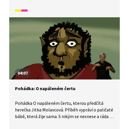
odměnu pro sebe, a navíc se stává králem.
Pohádka je přeložena do znakové řeči.
04:07
Pohádka: O napáleném čertu
Pohádka O napáleném čertu, kterou předčítá
herečka Jitka Molavcová. Příběh vypráví o paličaté
bábě, která žije sama. S nikým se nesnese a ráda se
hádá, dokud nedosáhne svého. Své chování