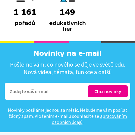
1 161
149
pořadů
edukativních
her
Novinky na e-mail
Pošleme vám, co nového se děje ve světě edu.
Nová videa, témata, funkce a další.
Novinky posíláme jednou za měsíc. Nebudeme vám posílat
žádný spam. Vložením e-mailu souhlasíte se
zpracováním
osobních údajů
.