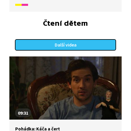
nezmění, ani když si pro ni přijde čert.
Čtení dětem
Další videa
09:31
Pohádka: Káča a čert