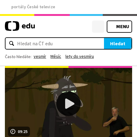
portály České televize
MENU
Hledat
vesmír
Měsíc
lety do vesmíru
Často hledáte:
09:25