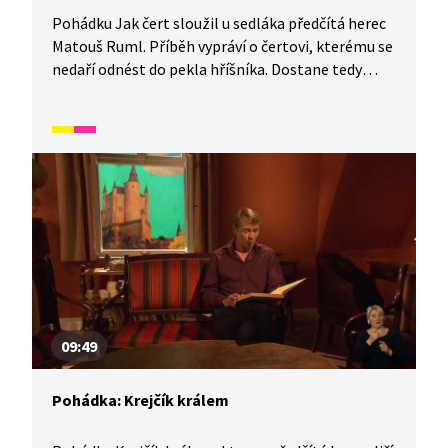
Pohádku Jak čert sloužil u sedláka předčítá herec
Matouš Ruml. Příběh vypráví o čertovi, kterému se
nedaří odnést do pekla hříšníka. Dostane tedy
od pekla trest, že musí tři roky sloužit lidem.
Ke své smůle nastoupí do služby k nevděčnému
sedlákovi.
09:49
Pohádka: Krejčík králem