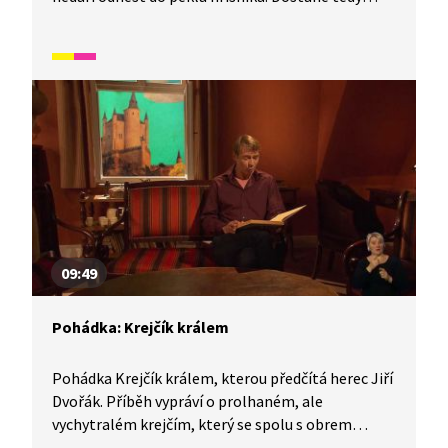
od pekla trest, že musí tři roky sloužit lidem.
Ke své smůle nastoupí do služby k nevděčnému
sedlákovi.
09:49
Pohádka: Krejčík králem
Pohádka Krejčík králem, kterou předčítá herec Jiří
Dvořák. Příběh vypráví o prolhaném, ale
vychytralém krejčím, který se spolu s obrem
vydává zabít draka. Díky lsti pak získává celou