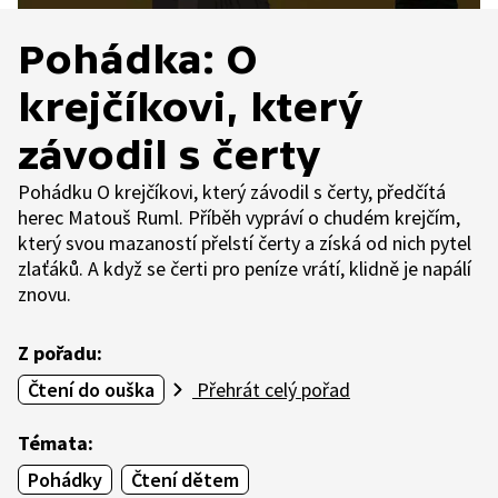
Pohádka: O
krejčíkovi, který
závodil s čerty
Pohádku O krejčíkovi, který závodil s čerty, předčítá
herec Matouš Ruml. Příběh vypráví o chudém krejčím,
který svou mazaností přelstí čerty a získá od nich pytel
zlaťáků. A když se čerti pro peníze vrátí, klidně je napálí
znovu.
Z pořadu:
Čtení do ouška
Přehrát celý pořad
Témata:
Pohádky
Čtení dětem