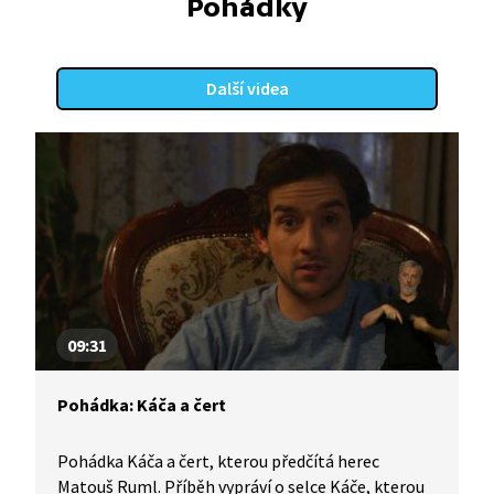
Pohádky
Další videa
09:31
Pohádka: Káča a čert
Pohádka Káča a čert, kterou předčítá herec
Matouš Ruml. Příběh vypráví o selce Káče, kterou