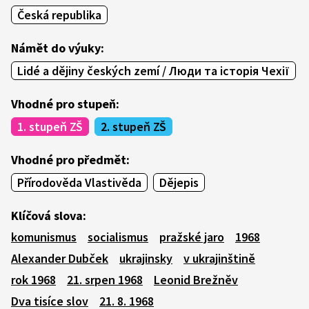
Česká republika
Námět do výuky:
Lidé a dějiny českých zemí / Люди та історія Чехії
Vhodné pro stupeň:
1. stupeň ZŠ
2. stupeň ZŠ
Vhodné pro předmět:
Přírodověda Vlastivěda
Dějepis
Klíčová slova:
komunismus
socialismus
pražské jaro
1968
Alexander Dubček
ukrajinsky
v ukrajinštině
rok 1968
21. srpen 1968
Leonid Brežněv
Dva tisíce slov
21. 8. 1968