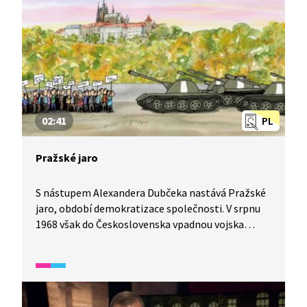
02:41
PL
Pražské jaro
S nástupem Alexandera Dubčeka nastává Pražské
jaro, období demokratizace společnosti. V srpnu
1968 však do Československa vpadnou vojska
Varšavské smlouvy. Video je vhodné také jako
doplňková aktivita k výuce češtiny pro cizince. Děti
se seznámí s klíčovými událostmi a osobnostmi
české historie. Díl je vhodný především pro mírně
pokročilé žáky staršího školního věku.