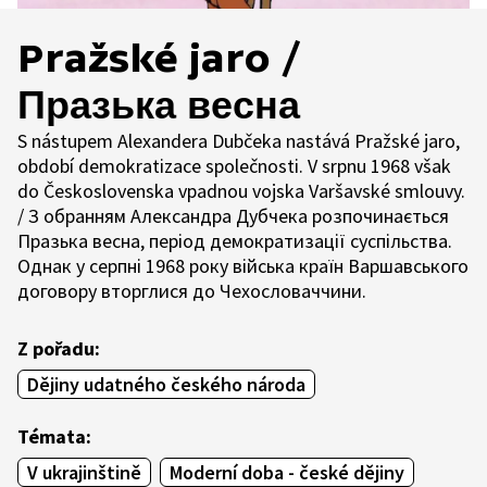
Pražské jaro /
Празька весна
S nástupem Alexandera Dubčeka nastává Pražské jaro,
období demokratizace společnosti. V srpnu 1968 však
do Československa vpadnou vojska Varšavské smlouvy.
/ З обранням Александра Дубчека розпочинається
Празька весна, період демократизації суспільства.
Однак у серпні 1968 року війська країн Варшавського
договору вторглися до Чехословаччини.
Z pořadu:
Dějiny udatného českého národa
Témata:
V ukrajinštině
Moderní doba - české dějiny