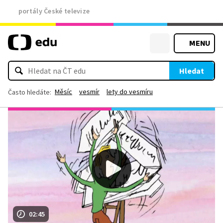
portály České televize
MENU
Hledat
Měsíc
vesmír
lety do vesmíru
Často hledáte:
02:45