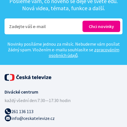
Pošleme vám, co nového se děje ve světě edu.
Nová videa, témata, funkce a další.
Novinky posíláme jednou za měsíc. Nebudeme vám posílat
žádný spam. Vložením e-mailu souhlasíte se
zpracováním
osobních údajů
.