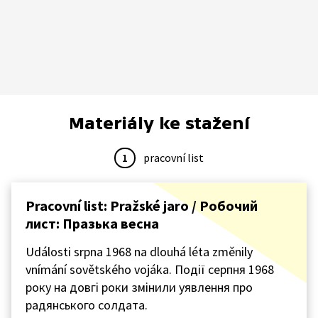
Materiály ke stažení
1
pracovní list
Pracovní list: Pražské jaro / Робочий
лист: Празька весна
Události srpna 1968 na dlouhá léta změnily
vnímání sovětského vojáka. Події серпня 1968
року на довгі роки змінили уявлення про
радянського солдата.