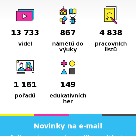
komunistických stran socialistického bloku.
Podívejte se na hodnocení role vrcholného
představitele KSČ Alexandra Dubčeka.
13 733
867
4 838
videí
námětů do
pracovních
výuky
listů
1 161
149
pořadů
edukativních
her
Novinky na e-mail