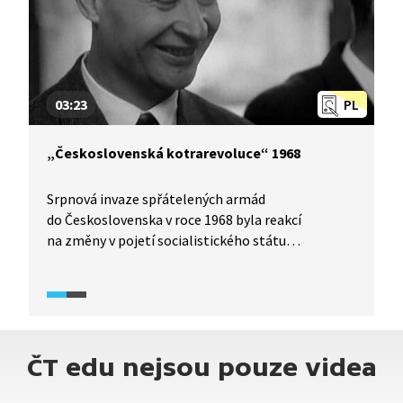
Jak se k němu postaví?
03:23
PL
„Československá kotrarevoluce“ 1968
Srpnová invaze spřátelených armád
do Československa v roce 1968 byla reakcí
na změny v pojetí socialistického státu
v kontrastu s jinými komunistickými režimy.
Ve společnosti byla de facto očekávána, jen se o ní
nemluvilo nahlas. Československo nepodporoval
totiž v zahraničí vůbec nikdo, ani Západ, ani
Východ. Čechoslováci byli varování Sovětským
ČT edu nejsou pouze videa
svazem, že změny kategoricky odmítá. KSČ
obdržela např. nesouhlasný dopis od ostatních