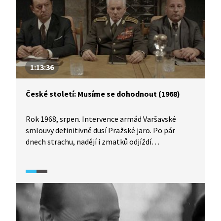
1:13:36
České století: Musíme se dohodnout (1968)
Rok 1968, srpen. Intervence armád Varšavské
smlouvy definitivně dusí Pražské jaro. Po pár
dnech strachu, nadějí i zmatků odjíždí
československá delegace na jednání do Moskvy.
Prezident republiky generál Svoboda, šéf
komunistické strany Dubček, šéf vlády Černík, šéf
parlamentu Smrkovský, Husák, Mlynář a další
smutní i rozporní hrdinové této tragické chvíle
stojí před nejtěžším rozhodnutím svého života.