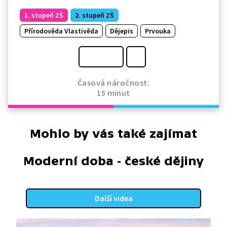
1. stupeň ZŠ
2. stupeň ZŠ
Přírodověda Vlastivěda
Dějepis
Prvouka
Časová náročnost:
15 minut
Mohlo by vás také zajímat
Moderní doba - české dějiny
Další videa