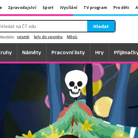
e
Zpravodajství
Sport
iVysílání
TV program
Pro děti
A
Hledat
vesmír
lety do vesmíru
Měsíc
hledáte:
ruhy
Náměty
Pracovní listy
Hry
Přijímačk