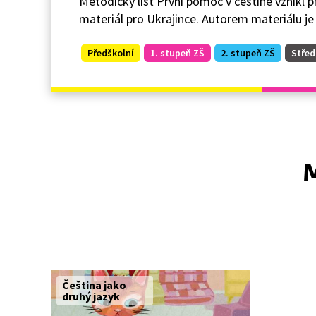
Metodický list První pomoc v češtině vznikl pr
materiál pro Ukrajince. Autorem materiálu je
Předškolní
1. stupeň ZŠ
2. stupeň ZŠ
Střed
M
Čeština jako
druhý jazyk