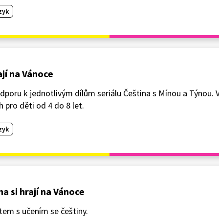
zyk
ají na Vánoce
dporu k jednotlivým dílům seriálu Čeština s Mínou a Týnou. V
 pro děti od 4 do 8 let.
zyk
a si hrají na Vánoce
tem s učením se češtiny.