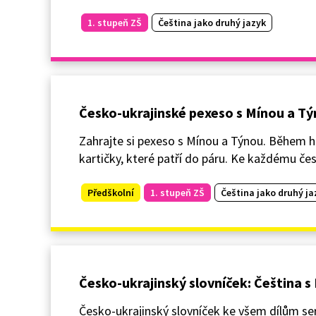
1. stupeň ZŠ
Čeština jako druhý jazyk
Česko-ukrajinské pexeso s Mínou a T
Zahrajte si pexeso s Mínou a Týnou. Během hry
kartičky, které patří do páru. Ke každému če
Předškolní
1. stupeň ZŠ
Čeština jako druhý ja
Česko-ukrajinský slovníček: Čeština 
Česko-ukrajinský slovníček ke všem dílům ser