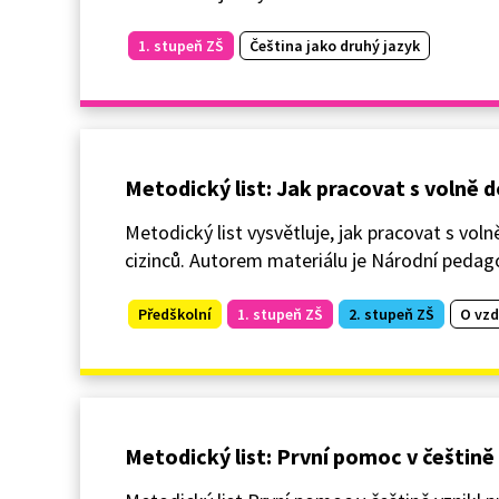
1. stupeň ZŠ
Čeština jako druhý jazyk
Metodický list: Jak pracovat s volně
Metodický list vysvětluje, jak pracovat s vol
cizinců. Autorem materiálu je Národní pedago
Předškolní
1. stupeň ZŠ
2. stupeň ZŠ
O vzd
Metodický list: První pomoc v češtině 