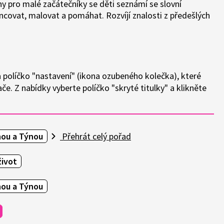
y pro malé začátečníky se děti seznámí se slovní
covat, malovat a pomáhat. Rozvíjí znalosti z předešlých
a políčko "nastavení" (ikona ozubeného kolečka), které
e. Z nabídky vyberte políčko "skryté titulky" a klikněte
nou a Týnou
Přehrát celý pořad
život
nou a Týnou