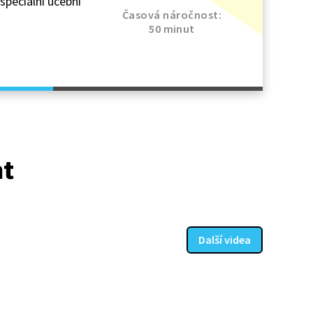
speciální učební
Časová náročnost:
50 minut
at
Další videa