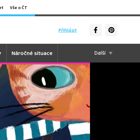
rt
Vše o ČT
Přihlásit
y
Náročné situace
Další