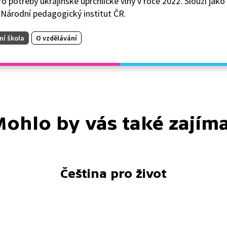
o potřeby ukrajinské uprchlické vlny v roce 2022. Slouží jako 
 Národní pedagogický institut ČR.
ní škola
O vzdělávání
ohlo by vás také zajím
Čeština pro život