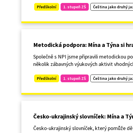
Předškolní
1. stupeň ZŠ
Čeština jako druhý ja
Metodická podpora: Mína a Týna si hr
Společně s NPI jsme připravili metodickou po
několik zábavných výukových aktivit vhodných
Předškolní
1. stupeň ZŠ
Čeština jako druhý ja
Česko-ukrajinský slovníček: Mína a Týn
Česko-ukrajinský slovníček, který pomůže dě