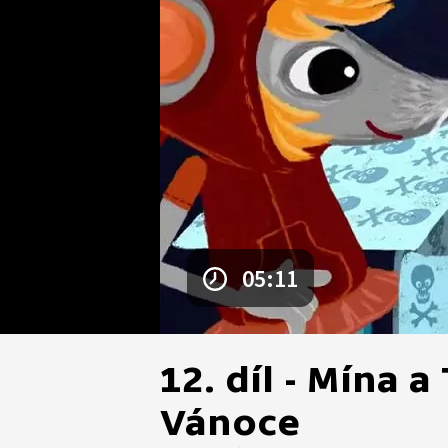
05:11
12. díl - Mína a
Vánoce