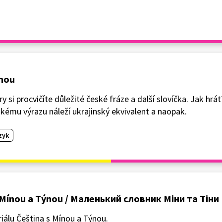
ýnou
 si procvičíte důležité české fráze a další slovíčka. Jak hrát
skému výrazu náleží ukrajinský ekvivalent a naopak.
zyk
s Mínou a Týnou / Маленький словник Міни та Тіни
iálu Čeština s Mínou a Týnou.