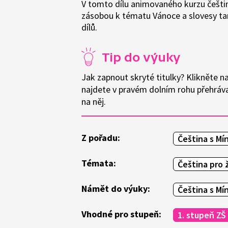
V tomto dílu animovaného kurzu češtin
zásobou k tématu Vánoce a slovesy tan
dílů.
Tip do výuky
Jak zapnout skryté titulky? Klikněte n
najdete v pravém dolním rohu přehrávač
na něj.
Z pořadu:
Čeština s Mí
Témata:
Čeština pro 
Námět do výuky:
Čeština s Mí
Vhodné pro stupeň:
1. stupeň ZŠ