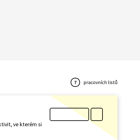
7
pracovních listů
tivit, ve kterém si