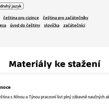
 druhý jazyk
čeština pro cizince
čeština pro začátečníky
esa
úvod do češtiny
slovíčka
začátečníci
Materiály ke stažení
Vánoce
Čeština s Mínou a Týnou pracovní list plný zábavně naučných ak