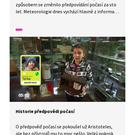
způsobem se změnilo předpovídání počasí za sto
let. Meteorologie dnes vychází hlavně z informací
o stavu atmosféry na mnoha různých místech
ve stejném čase. Ukážeme si spoustu zajímavých
přístrojů, které najdeme v meteorologické budce,
vypustíme meteorologický balón.
05:01
Historie předpovědi počasí
O předpověď počasí se pokoušel už Aristoteles,
ale bez přístrojů mu to moc nešlo. Velký pokrok