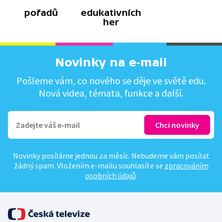
pořadů
edukativních
her
Novinky na e-mail
Pošleme vám, co nového se děje ve světě edu.
Nová videa, témata, funkce a další.
Novinky posíláme jednou za měsíc. Nebudeme vám posílat
žádný spam. Vložením e-mailu souhlasíte se
zpracováním
osobních údajů
.