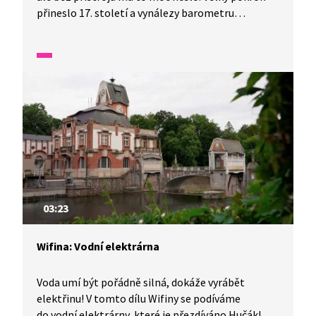
přineslo 17. století a vynálezy barometru
a barografu. Od roku 1950 se v meteorologii
používají i počítače. A co bylo dál? Dozvíme se
také, co je přesně počasí. Co dnešní meteorology
zajímá a jak to zjišťují? Na jak dlouho dopředu
dokážou říct, kam se bude počasí ubírat? Jak
odhadnout, jak bude, a jak to zjistit přesně,
vypátrala Verča v tomto dílu Wifiny.
03:23
Wifina: Vodní elektrárna
Voda umí být pořádně silná, dokáže vyrábět
elektřinu! V tomto dílu Wifiny se podíváme
do vodní elektrárny, které je přezdíváno Hučák!