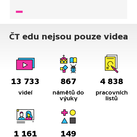
mezi počasím a podnebím a proč je počasí
na různých místech rozdílné.
ČT edu nejsou pouze videa
13 733
867
4 838
videí
námětů do
pracovních
výuky
listů
1 161
149