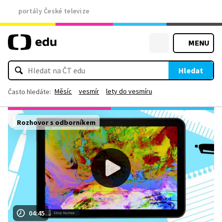
portály České televize
MENU
Hledat
Měsíc
vesmír
lety do vesmíru
Často hledáte:
Rozhovor s odborníkem
04:45