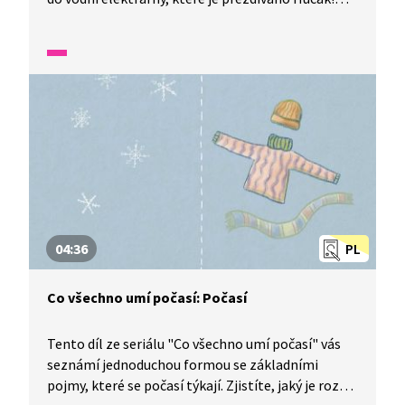
Zjistíš, jak voda roztáčí turbíny, jak se vyrábí
energie. Proč je tahle elektrárna výjimečná?
04:36
PL
Co všechno umí počasí: Počasí
Tento díl ze seriálu "Co všechno umí počasí" vás
seznámí jednoduchou formou se základními
pojmy, které se počasí týkají. Zjistíte, jaký je rozdíl