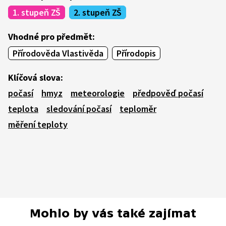
1. stupeň ZŠ
2. stupeň ZŠ
Vhodné pro předmět:
Přírodověda Vlastivěda
Přírodopis
Klíčová slova:
počasí
hmyz
meteorologie
předpověď počasí
teplota
sledování počasí
teploměr
měření teploty
Mohlo by vás také zajímat