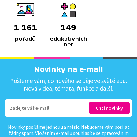
1 161
149
pořadů
edukativních
her
Novinky na e-mail
Pošleme vám, co nového se děje ve světě edu.
Nová videa, témata, funkce a další.
Novinky posíláme jednou za měsíc. Nebudeme vám posílat
žádný spam. Vložením e-mailu souhlasíte se
zpracováním