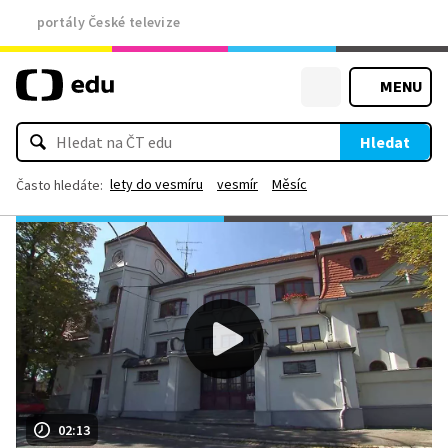
portály České televize
MENU
Hledat
lety do vesmíru
vesmír
Měsíc
Často hledáte:
02:13