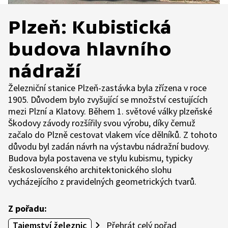
Plzeň: Kubistická
budova hlavního
nádraží
Železniční stanice Plzeň-zastávka byla zřízena v roce
1905. Důvodem bylo zvyšující se množství cestujících
mezi Plzní a Klatovy. Během 1. světové války plzeňské
Škodovy závody rozšířily svou výrobu, díky čemuž
začalo do Plzně cestovat vlakem více dělníků. Z tohoto
důvodu byl zadán návrh na výstavbu nádražní budovy.
Budova byla postavena ve stylu kubismu, typicky
československého architektonického slohu
vycházejícího z pravidelných geometrických tvarů.
Z pořadu:
Tajemství železnic
Přehrát celý pořad