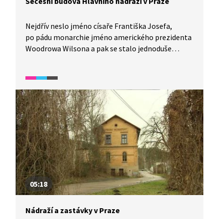
Secesní budova Hlavního nádraží v Praze
Nejdřív neslo jméno císaře Františka Josefa,
po pádu monarchie jméno amerického prezidenta
Woodrowa Wilsona a pak se stalo jednoduše
Hlavním nádražím. Je největší železniční stanicí
a také nejrozsáhlejší secesní památkou v České
republice. Denně tu odbaví až 100 tisíc cestujících
a každých 5 minut vypraví 1 vlak. Prohlédneme si
jeho nejzajímavější prostory.
05:18
Nádraží a zastávky v Praze