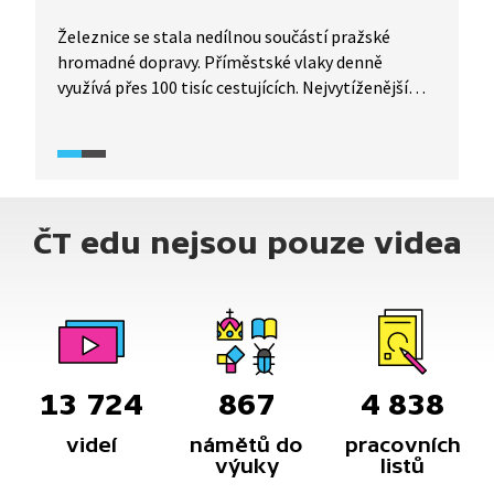
Železnice se stala nedílnou součástí pražské
hromadné dopravy. Příměstské vlaky denně
využívá přes 100 tisíc cestujících. Nejvytíženější
jsou nádraží Hlavní, Masarykovo a Smíchov. Nápor
cestujících roste, a tak stále vznikají nová nádraží
i zastávky.
ČT edu nejsou pouze videa
13 724
867
4 838
videí
námětů do
pracovních
výuky
listů