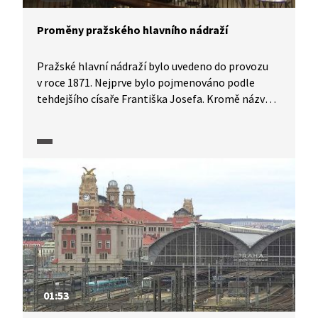
Proměny pražského hlavního nádraží
Pražské hlavní nádraží bylo uvedeno do provozu
v roce 1871. Nejprve bylo pojmenováno podle
tehdejšího císaře Františka Josefa. Kromě názvu
se oproti současnosti nádraží lišilo i vzhledově,
v tu dobu se tam ještě nenacházela známá
Fantova budova, ale na jejím místě stála nádražní
budova postavená v novorenesančním stylu.
Po letech muselo dojít k modernizaci nádraží,
při které již byly použity návrhy architekta Josefa
Fanty.
01:53