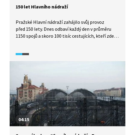
150 let Hlavního nádraží
Pražské Hlavní nádraží zahájilo svůj provoz
před 150 lety. Dnes odbaví každý den v průměru
1150 spojů a skoro 100 tisíc cestujících, kteří zde
svou cestu začínají, končí nebo jen projíždí. Jak se
nádraží měnilo v minulosti a jaké změny čekají
jeho budovu i blízké okolí v dalších letech?
04:15