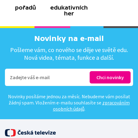
pořadů
edukativních
her
Novinky na e-mail
Pošleme vám, co nového se děje ve světě edu.
Nová videa, témata, funkce a další.
Novinky posíláme jednou za měsíc. Nebudeme vám posílat
žádný spam. Vložením e-mailu souhlasíte se
zpracováním
osobních údajů
.