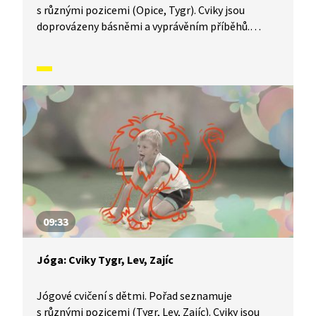
s různými pozicemi (Opice, Tygr). Cviky jsou
doprovázeny básněmi a vyprávěním příběhů.
Součástí je i dechové a relaxační cvičení.
09:33
Jóga: Cviky Tygr, Lev, Zajíc
Jógové cvičení s dětmi. Pořad seznamuje
s různými pozicemi (Tygr, Lev, Zajíc). Cviky jsou