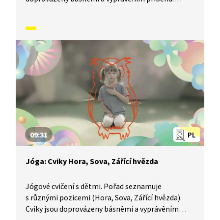
Součástí je i dechové a relaxační cvičení.
09:31
PL
Jóga: Cviky Hora, Sova, Zářící hvězda
Jógové cvičení s dětmi. Pořad seznamuje
s různými pozicemi (Hora, Sova, Zářící hvězda).
Cviky jsou doprovázeny básněmi a vyprávěním