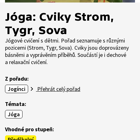
Jóga: Cviky Strom,
Tygr, Sova
Jógové cvičení s dětmi. Pořad seznamuje s různými
pozicemi (Strom, Tygr, Sova). Cviky jsou doprovázeny
básněmi a vyprávěním příběhů. Součástí je i dechové
a relaxační cvičení.
Z pořadu:
Jogínci
Přehrát celý pořad
Témata:
Jóga
Vhodné pro stupeň:
Předškolní