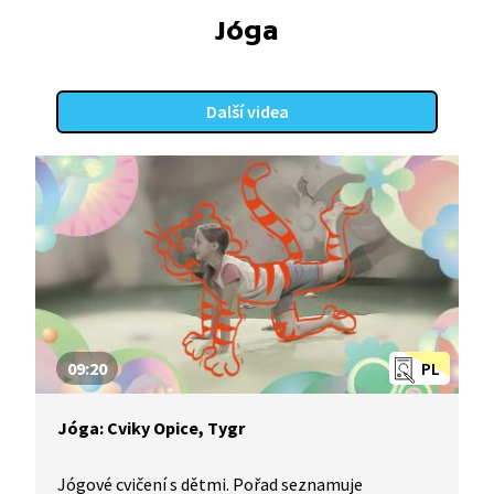
Jóga
Další videa
09:20
PL
Jóga: Cviky Opice, Tygr
Jógové cvičení s dětmi. Pořad seznamuje