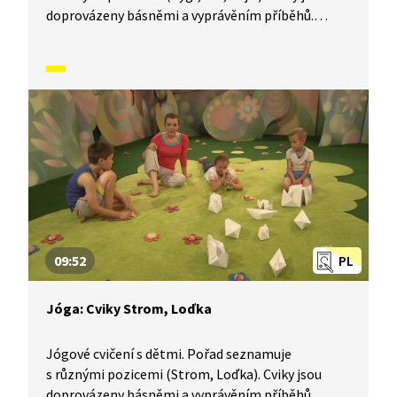
doprovázeny básněmi a vyprávěním příběhů.
Součástí je i dechové a relaxační cvičení.
09:52
PL
Jóga: Cviky Strom, Loďka
Jógové cvičení s dětmi. Pořad seznamuje
s různými pozicemi (Strom, Loďka). Cviky jsou
doprovázeny básněmi a vyprávěním příběhů.