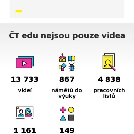
příběhů. Součástí je i dechové a relaxační cvičení.
ČT edu nejsou pouze videa
13 733
867
4 838
videí
námětů do
pracovních
výuky
listů
1 161
149