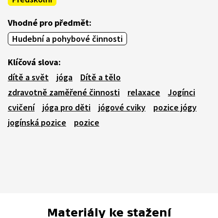
Vhodné pro předmět:
Hudební a pohybové činnosti
Klíčová slova:
dítě a svět
jóga
Dítě a tělo
zdravotně zaměřené činnosti
relaxace
Jogínci
cvičení
jóga pro děti
jógové cviky
pozice jógy
jogínská pozice
pozice
Materiály ke stažení