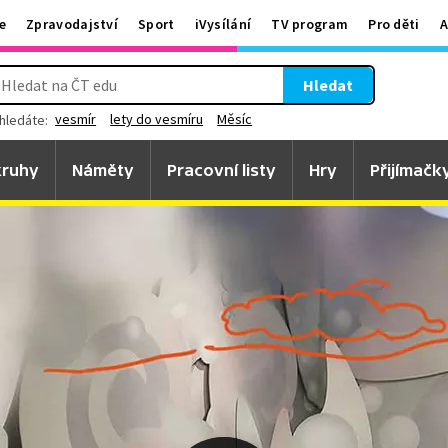
e
Zpravodajství
Sport
iVysílání
TV program
Pro děti
A
Hledat
vesmír
lety do vesmíru
Měsíc
hledáte:
ruhy
Náměty
Pracovní listy
Hry
Přijímačk