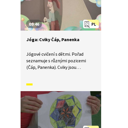
09:46
PL
Jóga: Cviky Čáp, Panenka
Jógové cvičení s dětmi. Pořad
seznamuje s různými pozicemi
(Čáp, Panenka). Cviky jsou
doprovázeny básněmi
a vyprávěním příběhů. Součástí je
i dechové a relaxační cvičení.