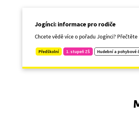
Jogínci: informace pro rodiče
Chcete vědě více o pořadu Jogínci? Přečtěte si
Předškolní
1. stupeň ZŠ
Hudební a pohybové č
M