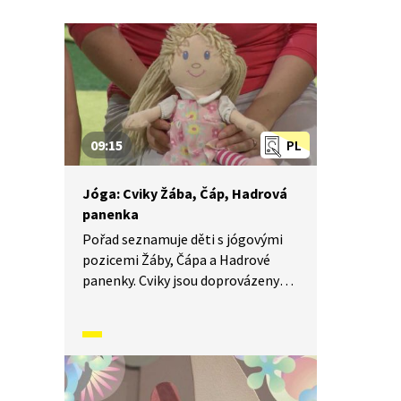
09:15
PL
Jóga: Cviky Žába, Čáp, Hadrová
panenka
Pořad seznamuje děti s jógovými
pozicemi Žáby, Čápa a Hadrové
panenky. Cviky jsou doprovázeny
básněmi a vyprávěním příběhů.
Součástí je i dechové a relaxační
cvičení.