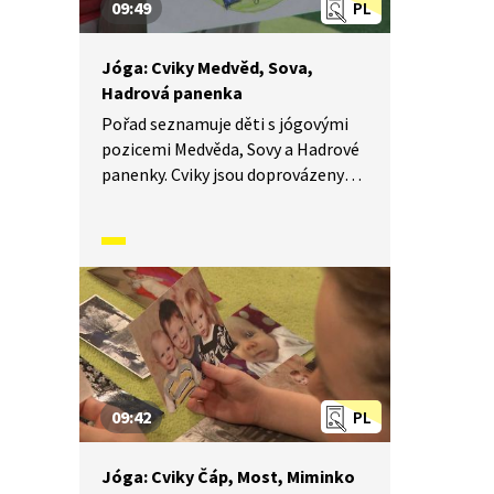
09:49
PL
Jóga: Cviky Medvěd, Sova,
Hadrová panenka
Pořad seznamuje děti s jógovými
pozicemi Medvěda, Sovy a Hadrové
panenky. Cviky jsou doprovázeny
básněmi a vyprávěním příběhů.
Součástí je i dechové a relaxační
cvičení.
09:42
PL
Jóga: Cviky Čáp, Most, Miminko