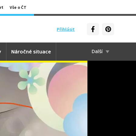
rt
Vše o ČT
Přihlásit
y
Náročné situace
Další