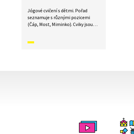
Jógové cvičení s dětmi. Pořad
seznamuje s různými pozicemi
(Čáp, Most, Miminko). Cviky jsou
doprovázeny básněmi
a vyprávěním příběhů. Součástí je
i dechové a relaxační cvičení.