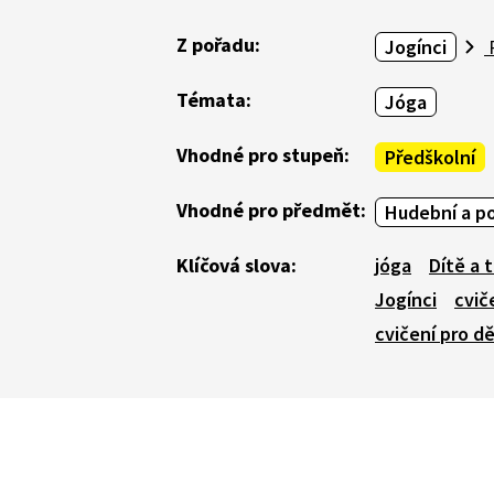
Z pořadu:
Jogínci
P
Témata:
Jóga
Vhodné pro stupeň:
Předškolní
Vhodné pro předmět:
Hudební a p
Klíčová slova:
jóga
Dítě a 
Jogínci
cvič
cvičení pro dě