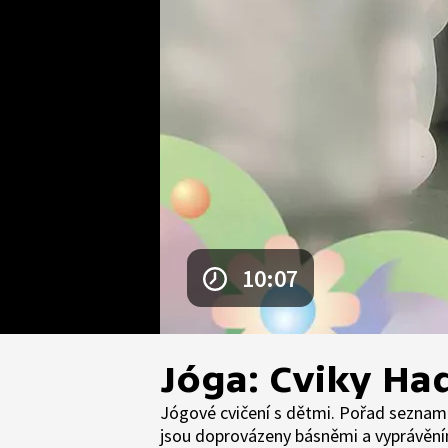
10:07
Jóga: Cviky Ha
Jógové cvičení s dětmi. Pořad seznamu
jsou doprovázeny básněmi a vyprávěním 