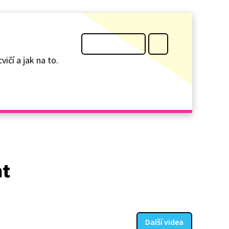
ičí a jak na to.
at
Další videa