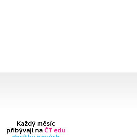
Každý měsíc
přibývají na
ČT edu