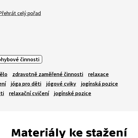
řehrát celý pořad
ohybové činnosti
tělo
zdravotně zaměřené činnosti
relaxace
ení
jóga pro děti
jógové cviky
jogínská pozice
ti
relaxační cvičení
jogínské pozice
Materiály ke stažení