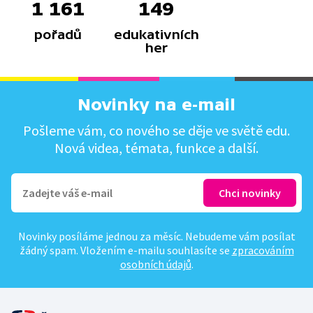
1 161
149
pořadů
edukativních
her
Novinky na e-mail
Pošleme vám, co nového se děje ve světě edu.
Nová videa, témata, funkce a další.
Novinky posíláme jednou za měsíc. Nebudeme vám posílat
žádný spam. Vložením e-mailu souhlasíte se
zpracováním
osobních údajů
.