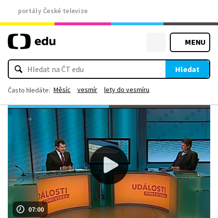
portály České televize
MENU
Hledat
Měsíc
vesmír
lety do vesmíru
Často hledáte:
07:00