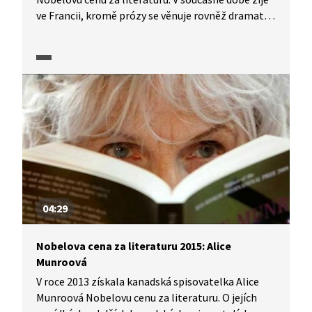
ve Francii, kromě prózy se věnuje rovněž dramatu,
literární kritice, malířství i překladatelství.
V pořadu Třistatřicettři Jana Schmida a Jana
Lukeše vypráví o svém přístupu k literární tvorbě.
Jak se cítí emigrant v evropském kontextu? Jak
vnímá rozdíl mezi literární a výtvarnou tvorbou?
04:29
Nobelova cena za literaturu 2015: Alice
Munroová
V roce 2013 získala kanadská spisovatelka Alice
Munroová Nobelovu cenu za literaturu. O jejích