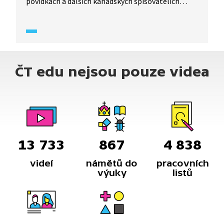
povídkách a dalších kanadských spisovatelích
hovoří v reportáži profesor literatury Petr A.
Bílek, odbornice na kanadskou literaturu Klára
Kolínská a překladatelka Alena Jindrová. Koho
z kanadských autorů by ráda viděla na pultech
českých knihkupectví?
ČT edu nejsou pouze videa
13 733
867
4 838
videí
námětů do
pracovních
výuky
listů