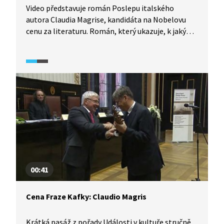
Video představuje román Poslepu italského
autora Claudia Magrise, kandidáta na Nobelovu
cenu za literaturu. Román, který ukazuje, k jakým
metám sahá dnešní špičkový evropský román,
charakterizuje literární teoretička Blanka
Činátlová. Kniha vypráví o muži, který má za sebou
těžký životní příběh a povídá si s námi z blázince.
To ovšem není jediná rovina vyprávění, najdete zde
metafory a odkazy na řeckou mytologii.
00:41
Cena Fraze Kafky: Claudio Magris
Krátká pasáž z pořady Události v kultuře stručně