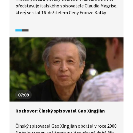
představuje italského spisovatele Claudia Magrise,
který se stal 16. držitelem Ceny Franze Kafky
za literaturu. Jeho hlavním tématem je střední
Evropa a vztah Evropanů k Německu. Autor se
vyjadřuje nejen k samotné ceně, ale i k osobě
spisovatele Franze Kafky.
07:09
Rozhovor: Čínský spisovatel Gao Xíngjiàn
Čínský spisovatel Gao Xíngjiàn obdržel v roce 2000
Nobelovu cenu za literaturu. V současné době žije