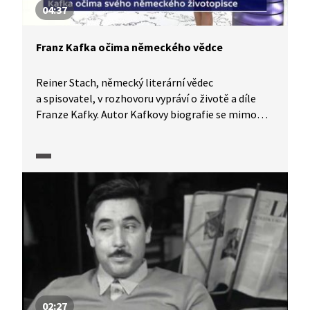
04:37
Franz Kafka očima německého vědce
Reiner Stach, německý literární vědec
a spisovatel, v rozhovoru vypráví o životě a díle
Franze Kafky. Autor Kafkovy biografie se mimo
jiné vyjadřuje k otázkám zařazení Franze Kafky
do národní literatury nebo odlišného vnímání
Franze Kafky v Německu a u nás.
02:27