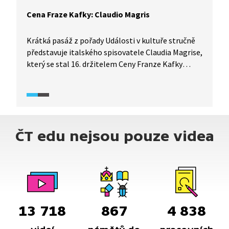
Cena Fraze Kafky: Claudio Magris
Krátká pasáž z pořady Události v kultuře stručně
představuje italského spisovatele Claudia Magrise,
který se stal 16. držitelem Ceny Franze Kafky
za literaturu. Jeho hlavním tématem je střední
Evropa a vztah Evropanů k Německu. Autor se
vyjadřuje nejen k samotné ceně, ale i k osobě
spisovatele Franze Kafky.
ČT edu nejsou pouze videa
13 718
867
4 838