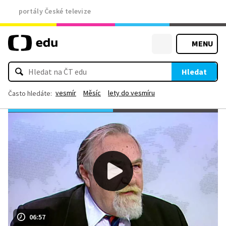
portály České televize
MENU
Hledat
vesmír
Měsíc
lety do vesmíru
Často hledáte:
06:57