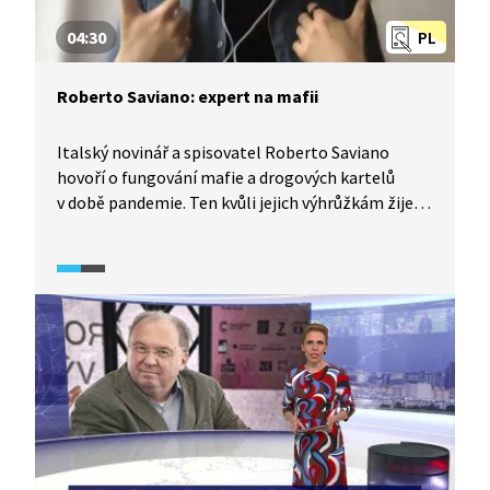
04:30
PL
Roberto Saviano: expert na mafii
Italský novinář a spisovatel Roberto Saviano
hovoří o fungování mafie a drogových kartelů
v době pandemie. Ten kvůli jejich výhrůžkám žije
již 14 let pod policejní ochranou. Podle Saviana je
jedním z cílů mafie také Praha a Česká republika,
již od dob Československa. Distribuce drog
probíhá v pandemii skrze poslíčky, kteří doručují
jídlo. A jaké jsou drogy pandemie? Marihuana
a heroin. Přepravují se v pneumatikách kamionů,
které přepravují potraviny. Zločinecké organizace
jsou podle Saviana vždy o krok napřed.