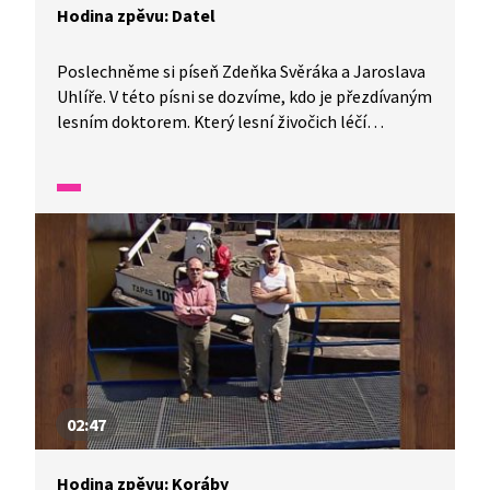
Hodina zpěvu: Datel
Poslechněme si píseň Zdeňka Svěráka a Jaroslava
Uhlíře. V této písni se dozvíme, kdo je přezdívaným
lesním doktorem. Který lesní živočich léčí
za pakatel? Říká se o něm, že choroby veškeré
okamžitě sežere! A vůbec to není daleko od pravdy.
02:47
Hodina zpěvu: Koráby