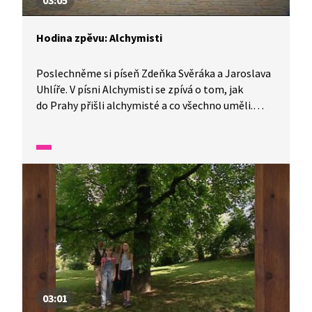
03:05
Hodina zpěvu: Alchymisti
Poslechněme si píseň Zdeňka Svěráka a Jaroslava
Uhlíře. V písni Alchymisti se zpívá o tom, jak
do Prahy přišli alchymisté a co všechno uměli.
Podařilo se jim alespoň v písni vyrobit zlato?
Zazpívejme si s nimi!
03:01