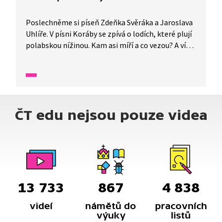
Poslechněme si píseň Zdeňka Svěráka a Jaroslava
Uhlíře. V písni Koráby se zpívá o lodích, které plují
polabskou nížinou. Kam asi míří a co vezou? A víte,
kdopak to jsou šífaři? Zazpívejte si s námi,
minimálně refrén zvládne každý.
ČT edu nejsou pouze videa
13 733
867
4 838
videí
námětů do
pracovních
výuky
listů