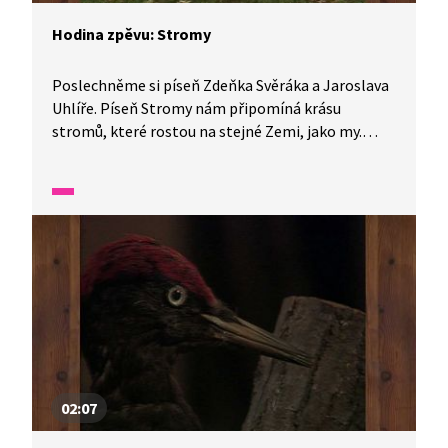
Hodina zpěvu: Stromy
Poslechněme si píseň Zdeňka Svěráka a Jaroslava
Uhlíře. Píseň Stromy nám připomíná krásu
stromů, které rostou na stejné Zemi, jako my.
Oslavme touto písní všechny naše oblíbené
stromy. Znáte nějaký památný strom? Jaké
stromy rostou v blízkosti vašich domovů? A máte
nějaký oblíbený?
02:07