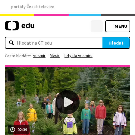
portály České televize
MENU
Hledat
vesmír
Měsíc
lety do vesmíru
Často hledáte:
02:39