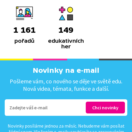
1 161
149
pořadů
edukativních
her
Novinky na e-mail
Pošleme vám, co nového se děje ve světě edu.
Nová videa, témata, funkce a další.
Novinky posíláme jednou za měsíc. Nebudeme vám posílat
žádný spam. Vložením e-mailu souhlasíte se
zpracováním