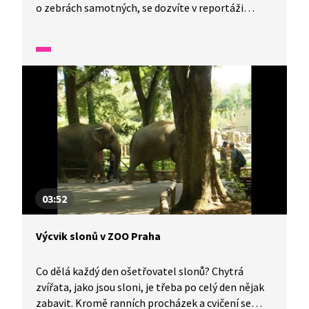
o zebrách samotných, se dozvíte v reportáži
ze Zpráviček.
03:52
Výcvik slonů v ZOO Praha
Co dělá každý den ošetřovatel slonů? Chytrá
zvířata, jako jsou sloni, je třeba po celý den nějak
zabavit. Kromě ranních procházek a cvičení se