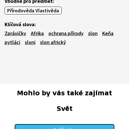
Vhodné pro předmět:
Přírodověda Vlastivěda
Klíčová slova:
Zprávičky
Afrika
ochrana přírody
slon
Keňa
pytláci
sloni
slon africký
Mohlo by vás také zajímat
Svět