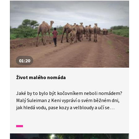
musejí dávat pozor? Věděli jste, že chobot slouží
slonům také jako šnorchl? Africká příroda je
fascinující organismus. Druhý největší a zároveň
nejteplejší kontinent světa. Proto se neváhejte
vydat za dalším dobrodružstvím právě sem.
01:20
Život malého nomáda
Jaké by to bylo být kočovníkem neboli nomádem?
Malý Suleiman z Keni vypráví o svém běžném dni,
jak hledá vodu, pase kozy a velbloudy a učí se
arabsky. Také o tom, že by raději chodil do školy.
Co mu dělá radost a co mu naopak znepříjemňuje
každý den?