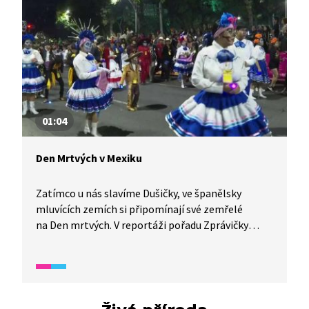
01:04
Den Mrtvých v Mexiku
Zatímco u nás slavíme Dušičky, ve španělsky
mluvících zemích si připomínají své zemřelé
na Den mrtvých. V reportáži pořadu Zprávičky
(2024) se podíváme, jak se Día de los Muertos slaví
v Mexiku.