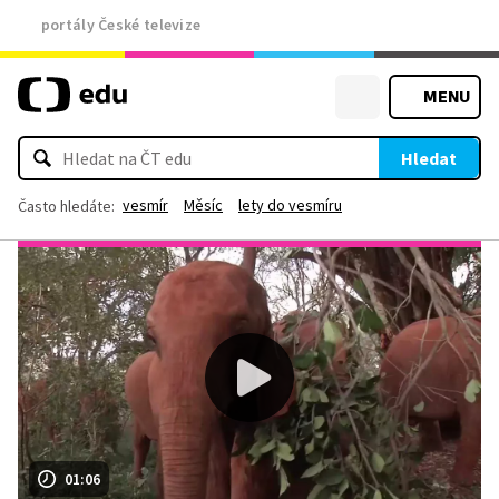
portály České televize
MENU
Hledat
vesmír
Měsíc
lety do vesmíru
Často hledáte:
01:06