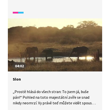
slonům ve výběhu schovává jídlo, při jehož
dobývání se dostatečně zabaví. Slony v pražské
ZOO však bohužel nelze kvůli jejich vysokému věku
rozmnožovat.
04:02
Slon
„Prostě hlásá do všech stran: To jsem já, buše
pán!“ Pohled na toto majestátní zvíře se snad
nikdy neomrzí. Vy právě teď můžete vidět spoustu
slonů a malých slůňat, jak se procházejí krásnou