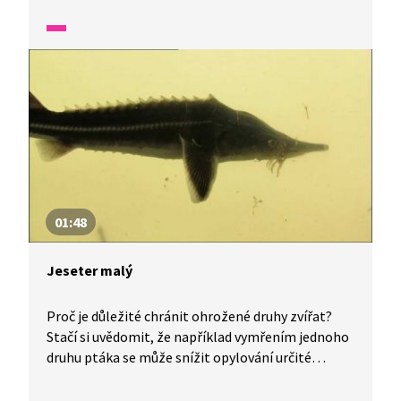
savanou, a ještě se u toho dozvědět spoustu
zajímavostí. Kam se chodí napít? Na koho si
musejí dávat pozor? Věděli jste, že chobot slouží
slonům také jako šnorchl? Africká příroda je
fascinující organismus. Druhý největší a zároveň
nejteplejší kontinent světa. Proto se neváhejte
vydat za dalším dobrodružstvím právě sem.
01:48
Jeseter malý
Proč je důležité chránit ohrožené druhy zvířat?
Stačí si uvědomit, že například vymřením jednoho
druhu ptáka se může snížit opylování určité
rostliny a tím i její výskyt. Tato rostlina však může
být zdrojem obživy pro další živočichy a tak dále.