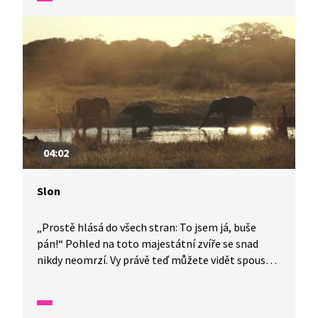
těmto vačnatcům pomoci, ale i dobrovolníky,
kteří se do hledání ohrožených koalů zapojují.
04:02
Slon
„Prostě hlásá do všech stran: To jsem já, buše
pán!“ Pohled na toto majestátní zvíře se snad
nikdy neomrzí. Vy právě teď můžete vidět spoustu
slonů a malých slůňat, jak se procházejí krásnou
savanou, a ještě se u toho dozvědět spoustu
zajímavostí. Kam se chodí napít? Na koho si