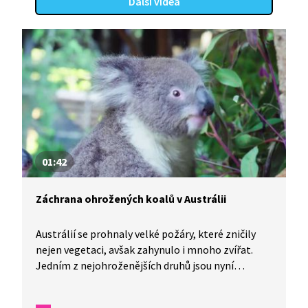
Další videa
01:42
Záchrana ohrožených koalů v Austrálii
Austrálií se prohnaly velké požáry, které zničily
nejen vegetaci, avšak zahynulo i mnoho zvířat.
Jedním z nejohroženějších druhů jsou nyní
koalové. Jak se daří koaly zachránit?
Ve zprávičkách uvidíte, jak moderní technika může