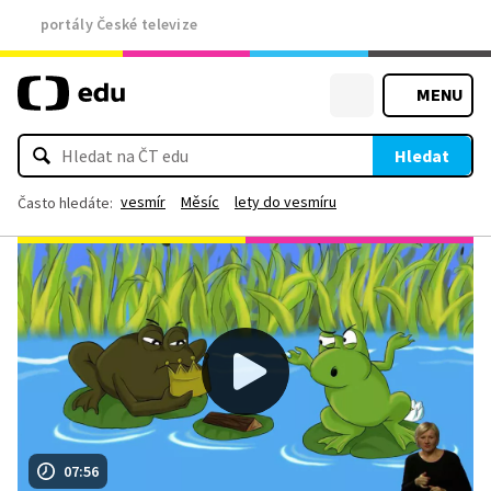
portály České televize
MENU
Hledat
vesmír
Měsíc
lety do vesmíru
Často hledáte:
07:56