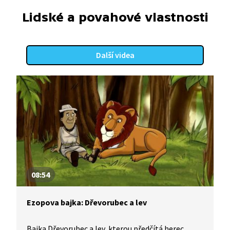
Lidské a povahové vlastnosti
Další videa
08:54
Ezopova bajka: Dřevorubec a lev
Bajka Dřevorubec a lev, kterou předčítá herec