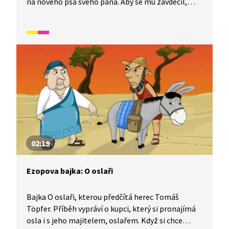
na nového psa svého pána. Aby se mu zavděčil,
snaží se být ještě hravější a přítulnější, než je pes.
Při vítání však páníčka omylem pošlape a za to ho
čeká trest. Oslovi tak nezbývá nic jiného než utéct.
02:19
Ezopova bajka: O oslaři
Bajka O oslaři, kterou předčítá herec Tomáš
Töpfer. Příběh vypráví o kupci, který si pronajímá
osla i s jeho majitelem, oslařem. Když si chce