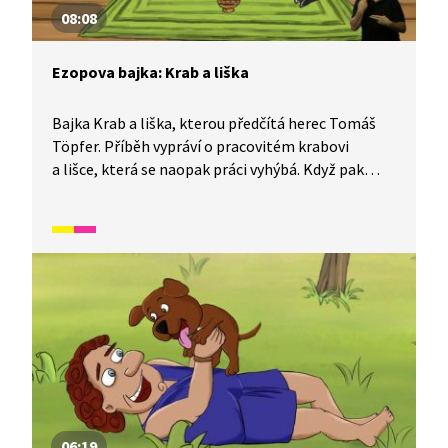
08:08
Ezopova bajka: Krab a liška
Bajka Krab a liška, kterou předčítá herec Tomáš
Töpfer. Příběh vypráví o pracovitém krabovi
a lišce, která se naopak práci vyhýbá. Když pak
přijde čas na odměnu, snaží se liška pomocí lsti
získat krabí podíl. Plán ji bohužel nevyjde, a proto
zkusí napálit alespoň čápa. Avšak výsledek je
stejný.
06:19