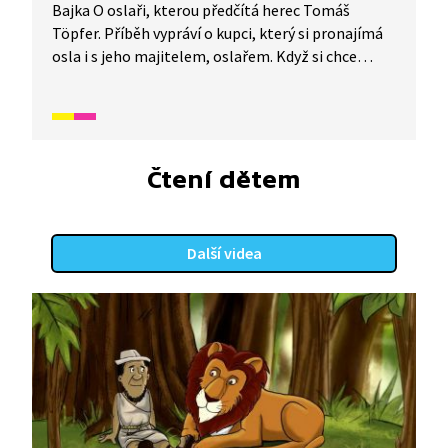
Bajka O oslaři, kterou předčítá herec Tomáš
Töpfer. Příběh vypráví o kupci, který si pronajímá
osla i s jeho majitelem, oslařem. Když si chce
kupec odpočinout v oslově stínu, strhne se mezi
oběma muži hádka o to, komu stín ve skutečnosti
patří. Osel však mezitím zmizí v nedohlednu.
Čtení dětem
Další videa