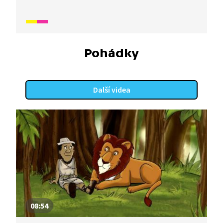
kupec odpočinout v oslově stínu, strhne se mezi
oběma muži hádka o to, komu stín ve skutečnosti
patří. Osel však mezitím zmizí v nedohlednu.
Pohádky
Další videa
08:54