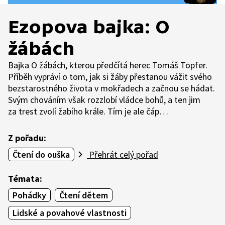
Ezopova bajka: O
žábách
Bajka O žábách, kterou předčítá herec Tomáš Töpfer.
Příběh vypráví o tom, jak si žáby přestanou vážit svého
bezstarostného života v mokřadech a začnou se hádat.
Svým chováním však rozzlobí vládce bohů, a ten jim
za trest zvolí žabího krále. Tím je ale čáp…
Z pořadu:
Čtení do ouška
Přehrát celý pořad
Témata:
Pohádky
Čtení dětem
Lidské a povahové vlastnosti