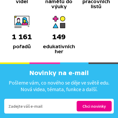
videí
námětů do
pracovních
výuky
listů
1 161
149
pořadů
edukativních
her
Novinky na e-mail
Pošleme vám, co nového se děje ve světě edu.
Nová videa, témata, funkce a další.