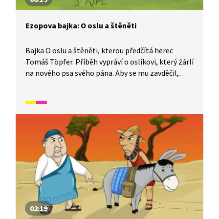
Ezopova bajka: O oslu a štěněti
Bajka O oslu a štěněti, kterou předčítá herec
Tomáš Töpfer. Příběh vypráví o oslíkovi, který žárlí
na nového psa svého pána. Aby se mu zavděčil,
snaží se být ještě hravější a přítulnější, než je pes.
Při vítání však páníčka omylem pošlape a za to ho
čeká trest. Oslovi tak nezbývá nic jiného než utéct.
02:19