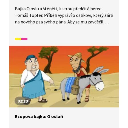
Bajka O oslu a štěněti, kterou předčítá herec
Tomáš Töpfer. Příběh vypráví o oslíkovi, který žárlí
na nového psa svého pána. Aby se mu zavděčil,
snaží se být ještě hravější a přítulnější, než je pes.
Při vítání však páníčka omylem pošlape a za to ho
čeká trest. Oslovi tak nezbývá nic jiného než utéct.
02:19
Ezopova bajka: O oslaři