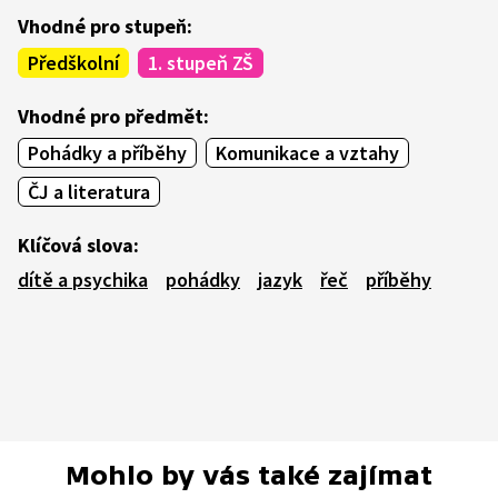
Vhodné pro stupeň:
Předškolní
1. stupeň ZŠ
Vhodné pro předmět:
Pohádky a příběhy
Komunikace a vztahy
ČJ a literatura
Klíčová slova:
dítě a psychika
pohádky
jazyk
řeč
příběhy
Mohlo by vás také zajímat