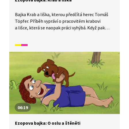
Bajka Krab a liška, kterou předčítá herec Tomáš
Töpfer. Příběh vypráví o pracovitém krabovi
a lišce, která se naopak práci vyhýbá. Když pak
přijde čas na odměnu, snaží se liška pomocí lsti
získat krabí podíl. Plán ji bohužel nevyjde, a proto
zkusí napálit alespoň čápa. Avšak výsledek je
stejný.
06:19
Ezopova bajka: O oslu a štěněti