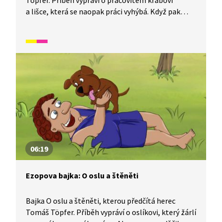
Töpfer. Příběh vypráví o pracovitém krabovi
a lišce, která se naopak práci vyhýbá. Když pak
přijde čas na odměnu, snaží se liška pomocí lsti
získat krabí podíl. Plán ji bohužel nevyjde, a proto
zkusí napálit alespoň čápa. Avšak výsledek je
stejný.
06:19
Ezopova bajka: O oslu a štěněti
Bajka O oslu a štěněti, kterou předčítá herec
Tomáš Töpfer. Příběh vypráví o oslíkovi, který žárlí