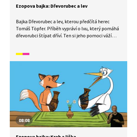
Ezopova bajka: Dřevorubec a lev
Bajka Dřevorubec a lev, kterou předčítá herec
Tomáš Töpfer. Příběh vypráví o lvu, který pomáhá
dřevorubci štípat dříví. Ten si jeho pomoci váží
a lva vychvaluje. Jednoho dne ho ale ošklivě urazí,
což navždy poznamená jejich přátelství.
08:08
Ezopova bajka: Krab a liška