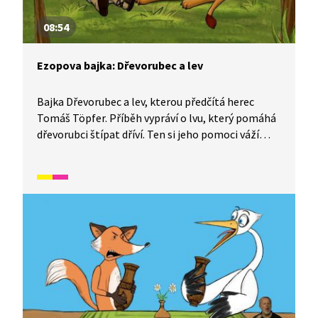
08:54
Ezopova bajka: Dřevorubec a lev
Bajka Dřevorubec a lev, kterou předčítá herec
Tomáš Töpfer. Příběh vypráví o lvu, který pomáhá
dřevorubci štípat dříví. Ten si jeho pomoci váží
a lva vychvaluje. Jednoho dne ho ale ošklivě urazí,
což navždy poznamená jejich přátelství.