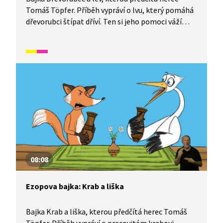
Tomáš Töpfer. Příběh vypráví o lvu, který pomáhá
dřevorubci štípat dříví. Ten si jeho pomoci váží
a lva vychvaluje. Jednoho dne ho ale ošklivě urazí,
což navždy poznamená jejich přátelství.
08:08
Ezopova bajka: Krab a liška
Bajka Krab a liška, kterou předčítá herec Tomáš