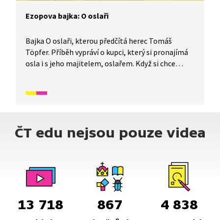
Ezopova bajka: O oslaři
Bajka O oslaři, kterou předčítá herec Tomáš
Töpfer. Příběh vypráví o kupci, který si pronajímá
osla i s jeho majitelem, oslařem. Když si chce
kupec odpočinout v oslově stínu, strhne se mezi
oběma muži hádka o to, komu stín ve skutečnosti
patří. Osel však mezitím zmizí v nedohlednu.
ČT edu nejsou pouze videa
13 718
867
4 838