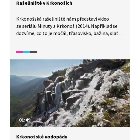
Rašeliniště v Krkonoších
Krkonošská rašeliniště nám představí video
ze seriálu Minuty z Krkonoš (2014). Například se
dozvíme, co to je močál, třasovisko, bažina, slať,
vrchoviště i pro ekology mokřad.
01:49
Krkonošské vodopády