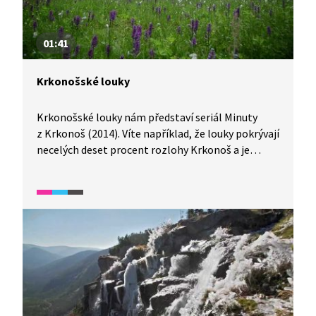
01:41
Krkonošské louky
Krkonošské louky nám představí seriál Minuty
z Krkonoš (2014). Víte například, že louky pokrývají
necelých deset procent rozlohy Krkonoš a je
to prostředí vytvořené člověkem?