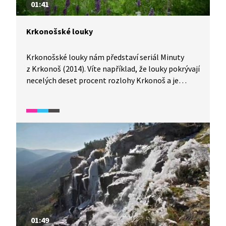
01:41
Krkonošské louky
Krkonošské louky nám představí seriál Minuty
z Krkonoš (2014). Víte například, že louky pokrývají
necelých deset procent rozlohy Krkonoš a je
to prostředí vytvořené člověkem?
01:49