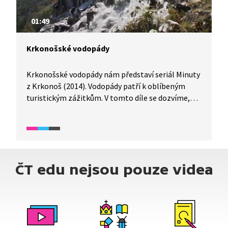
01:49
Krkonošské vodopády
Krkonošské vodopády nám představí seriál Minuty
z Krkonoš (2014). Vodopády patří k oblíbeným
turistickým zážitkům. V tomto díle se dozvíme,
který vodopád je nejvyšší, nejmohutnější i kolik
vodopádů v Krkonoších vlastně najdeme.
ČT edu nejsou pouze videa