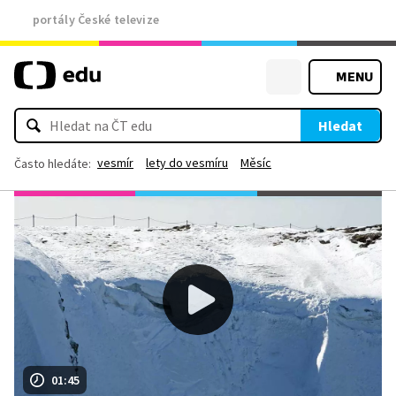
portály České televize
MENU
Hledat
vesmír
lety do vesmíru
Měsíc
Často hledáte:
01:45