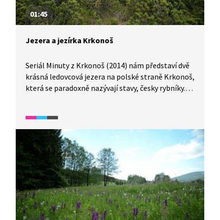
01:45
Jezera a jezírka Krkonoš
Seriál Minuty z Krkonoš (2014) nám představí dvě
krásná ledovcová jezera na polské straně Krkonoš,
která se paradoxně nazývají stavy, česky rybníky.
Víte, že Velký rybník je hluboký téměř 25 m a Malý
rybník jen 7 m?