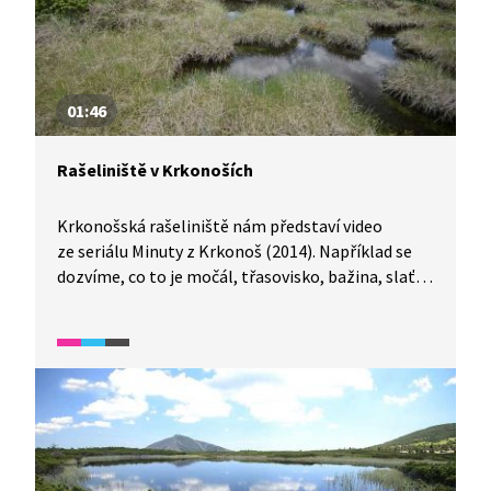
01:46
Rašeliniště v Krkonoších
Krkonošská rašeliniště nám představí video
ze seriálu Minuty z Krkonoš (2014). Například se
dozvíme, co to je močál, třasovisko, bažina, slať,
vrchoviště i pro ekology mokřad.