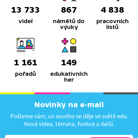
13 733
867
4 838
videí
námětů do
pracovních
výuky
listů
1 161
149
pořadů
edukativních
her
Novinky na e-mail
Pošleme vám, co nového se děje ve světě edu.
Nová videa, témata, funkce a další.