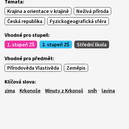
Témata:
Krajina a orientace v krajině
Neživá příroda
Česká republika
Fyzickogeografická sféra
Vhodné pro stupeň:
1. stupeň ZŠ
2. stupeň ZŠ
Střední škola
Vhodné pro předmět:
Přírodověda Vlastivěda
Zeměpis
Klíčová slova:
zima
Krkonoše
Minuty z Krkonoš
sníh
lavina