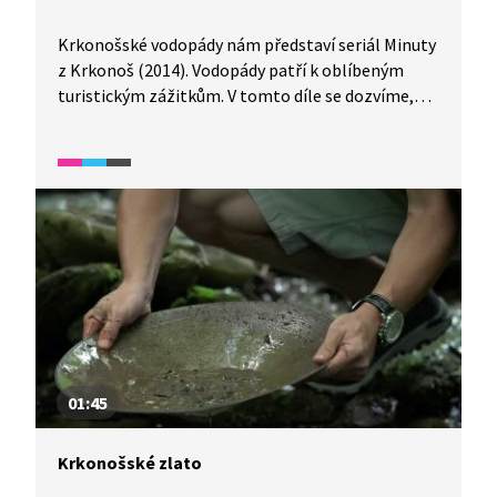
Krkonošské vodopády nám představí seriál Minuty
z Krkonoš (2014). Vodopády patří k oblíbeným
turistickým zážitkům. V tomto díle se dozvíme,
který vodopád je nejvyšší, nejmohutnější i kolik
vodopádů v Krkonoších vlastně najdeme.
01:45
Krkonošské zlato