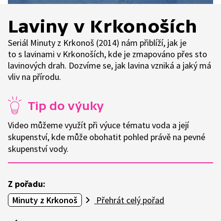
Laviny v Krkonoších
Seriál Minuty z Krkonoš (2014) nám přiblíží, jak je
to s lavinami v Krkonoších, kde je zmapováno přes sto
lavinových drah. Dozvíme se, jak lavina vzniká a jaký má
vliv na přírodu.
Tip do výuky
Video můžeme využít při výuce tématu voda a její
skupenství, kde může obohatit pohled právě na pevné
skupenství vody.
Z pořadu:
Minuty z Krkonoš
Přehrát celý pořad