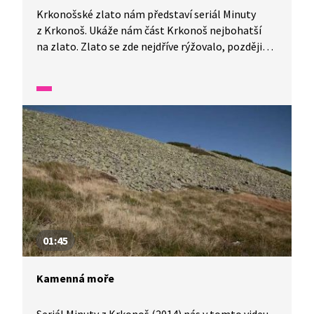
Krkonošské zlato nám představí seriál Minuty
z Krkonoš. Ukáže nám část Krkonoš nejbohatší
na zlato. Zlato se zde nejdříve rýžovalo, později
i těžilo ze zlatonosných hornin.
01:45
Kamenná moře