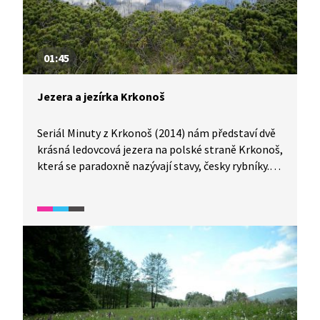
01:45
Jezera a jezírka Krkonoš
Seriál Minuty z Krkonoš (2014) nám představí dvě
krásná ledovcová jezera na polské straně Krkonoš,
která se paradoxně nazývají stavy, česky rybníky.
Víte, že Velký rybník je hluboký téměř 25 m a Malý
rybník jen 7 m?