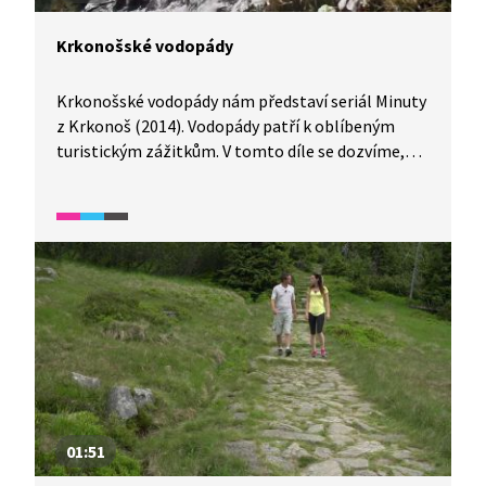
Krkonošské vodopády
Krkonošské vodopády nám představí seriál Minuty
z Krkonoš (2014). Vodopády patří k oblíbeným
turistickým zážitkům. V tomto díle se dozvíme,
který vodopád je nejvyšší, nejmohutnější i kolik
vodopádů v Krkonoších vlastně najdeme.
01:51