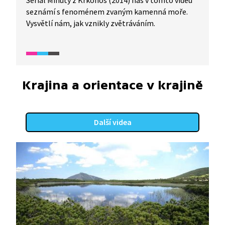
Seriál Minuty z Krkonoš (2014) nás v tomto videu
seznámí s fenoménem zvaným kamenná moře.
Vysvětlí nám, jak vznikly zvětráváním.
Krajina a orientace v krajině
Další videa