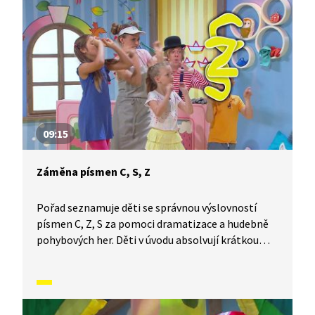
09:15
Záměna písmen C, S, Z
Pořad seznamuje děti se správnou výslovností
písmen C, Z, S za pomoci dramatizace a hudebně
pohybových her. Děti v úvodu absolvují krátkou
rozcvičku a následně se dozvědí, proč je potřeba
tato písmena správě vyslovovat a dávat pozor, aby
nedošlo k jejich záměně. Děti se také seznámí
s písní „Kosáci“.