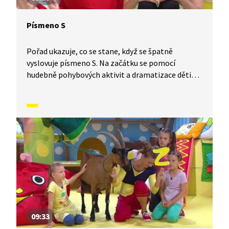
Písmeno S
Pořad ukazuje, co se stane, když se špatně
vyslovuje písmeno S. Na začátku se pomocí
hudebně pohybových aktivit a dramatizace děti
rozcvičí. Následně jsou vysvětleny rozdíly
ve významech slov při správné a špatné
výslovnosti tohoto písmenka (např. suk/fuk).
09:33