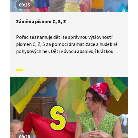
09:15
Záměna písmen C, S, Z
Pořad seznamuje děti se správnou výslovností
písmen C, Z, S za pomoci dramatizace a hudebně
pohybových her. Děti v úvodu absolvují krátkou
rozcvičku a následně se dozvědí, proč je potřeba
tato písmena správě vyslovovat a dávat pozor, aby
nedošlo k jejich záměně. Děti se také seznámí
s písní „Kosáci“.
09:28