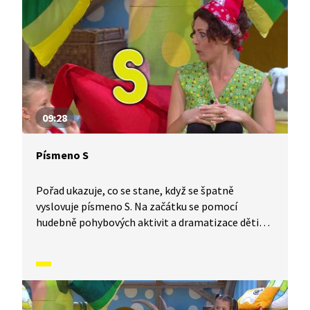
09:28
Písmeno S
Pořad ukazuje, co se stane, když se špatně
vyslovuje písmeno S. Na začátku se pomocí
hudebně pohybových aktivit a dramatizace děti
rozcvičí. Následně jsou vysvětleny rozdíly
ve významech slov při správné a špatné
výslovnosti tohoto písmenka (např. suk/fuk).