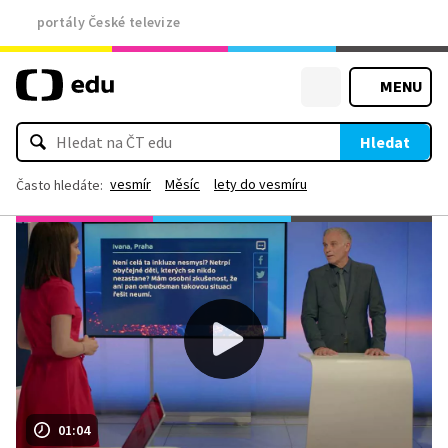
portály České televize
MENU
Hledat
vesmír
Měsíc
lety do vesmíru
Často hledáte:
01:04