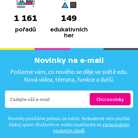
1 161
149
pořadů
edukativních
her
Novinky na e-mail
Pošleme vám, co nového se děje ve světě edu.
Nová videa, témata, funkce a další.
Novinky posíláme jednou za měsíc. Nebudeme vám posílat
žádný spam. Vložením e-mailu souhlasíte se
zpracováním
osobních údajů
.