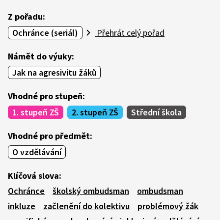
Z pořadu:
Ochránce (seriál)
Přehrát celý pořad
Námět do výuky:
Jak na agresivitu žáků
Vhodné pro stupeň:
1. stupeň ZŠ
2. stupeň ZŠ
Střední škola
Vhodné pro předmět:
O vzdělávání
Klíčová slova:
Ochránce
školský ombudsman
ombudsman
inkluze
začlenění do kolektivu
problémový žák