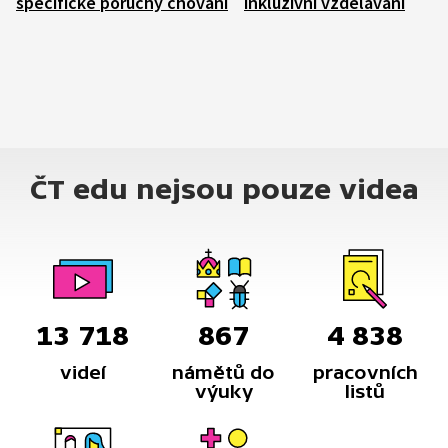
specifické poruchy chování
inkluzivní vzdělávání
ČT edu nejsou pouze videa
13 718
867
4 838
videí
námětů do
pracovních
výuky
listů