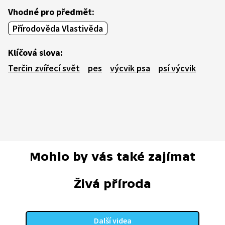
Vhodné pro předmět:
Přírodověda Vlastivěda
Klíčová slova:
Terčin zvířecí svět
pes
výcvik psa
psí výcvik
Mohlo by vás také zajímat
Živá příroda
Další videa