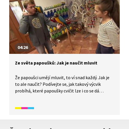
04:26
Ze světa papoušků: Jak je naučit mluvit
Že papoušci umějí mluvit, to ví snad každý. Jak je
to ale naučit? Podívejte se, jak takový výcvik
probíhá, které papoušky cvičit lze i co se dá
papoušky ještě naučit. Chov papoušků není nic
snadného a člověk se o ně musí pečlivě starat
každý den. Dozvíte se i mnoho zajímavých
informací ze světa papoušků.