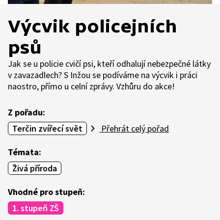
Výcvik policejních
psů
Jak se u policie cvičí psi, kteří odhalují nebezpečné látky
v zavazadlech? S Inžou se podíváme na výcvik i práci
naostro, přímo u celní zprávy. Vzhůru do akce!
Z pořadu:
Terčin zvířecí svět
Přehrát celý pořad
Témata:
Živá příroda
Vhodné pro stupeň:
1. stupeň ZŠ