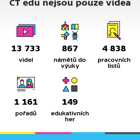
ČT edu nejsou pouze videa
13 733
867
4 838
videí
námětů do
pracovních
výuky
listů
1 161
149
pořadů
edukativních
her