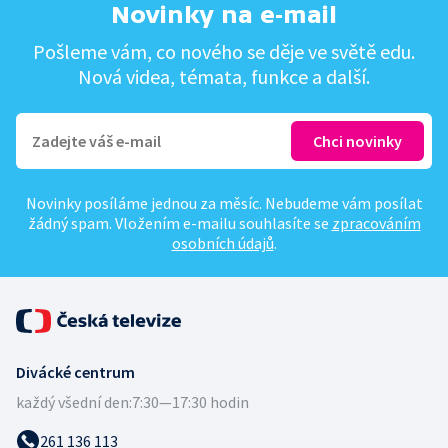
Novinky na e-mail
Pošleme vám, co nového se děje ve světě edu.
Nová videa, témata, funkce a další.
Novinky posíláme jednou za měsíc. Nebudeme vám posílat
žádný spam. Vložením e-mailu souhlasíte se
zpracováním
osobních údajů
.