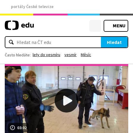
portály České televize
MENU
Hledat
lety do vesmíru
vesmír
Měsíc
Často hledáte:
03:02