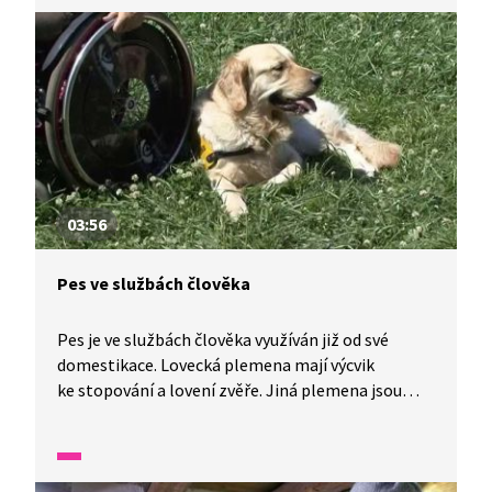
03:56
Pes ve službách člověka
Pes je ve službách člověka využíván již od své
domestikace. Lovecká plemena mají výcvik
ke stopování a lovení zvěře. Jiná plemena jsou
cvičena jako hlídací nebo záchranářská. A co musí
umět „slepecký“ pes nebo pes asistenční?