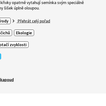
, křivky opatrně vytahují semínka svým speciálně
 šišek úplně oloupou.
írody
Přehrát celý pořad
očichů
Ekologie
tačí zvyklosti
akapoud