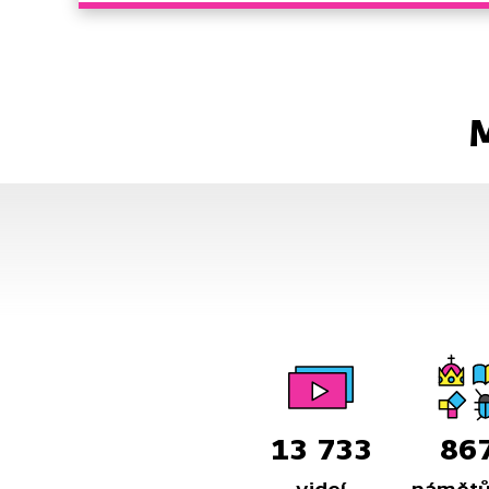
M
13 733
86