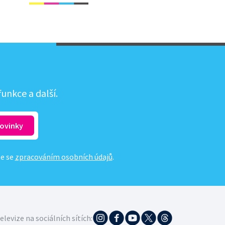
unkce a další.
te se
zpracováním osobních údajů
.