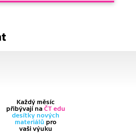
at
Každý měsíc
přibývají na
ČT edu
desítky nových
materiálů
pro
vaši výuku