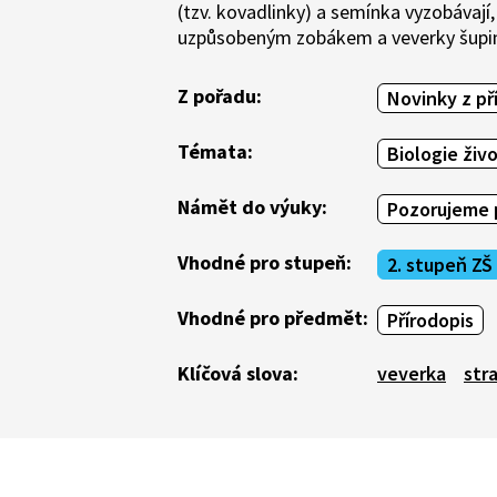
(tzv. kovadlinky) a semínka vyzobávají
uzpůsobeným zobákem a veverky šupiny
Z pořadu:
Novinky z př
Témata:
Biologie živ
Námět do výuky:
Pozorujeme p
Vhodné pro stupeň:
2. stupeň ZŠ
Vhodné pro předmět:
Přírodopis
Klíčová slova:
veverka
str