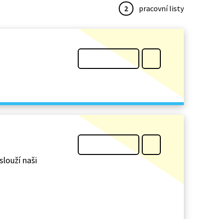
2
pracovní listy
slouží naši