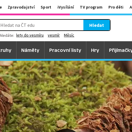
e
Zpravodajství
Sport
iVysílání
TV program
Pro děti
A
Hledat
lety do vesmíru
vesmír
Měsíc
hledáte:
ruhy
Náměty
Pracovní listy
Hry
Přijímačk