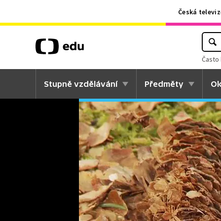
Česká televiz
Často 
Stupně vzdělávání
Předměty
Ok