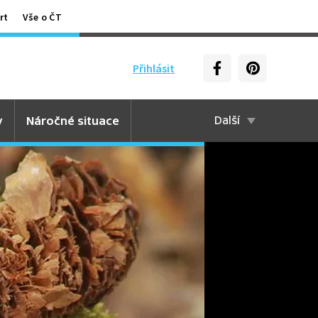
rt
Vše o ČT
Přihlásit
y
Náročné situace
Další