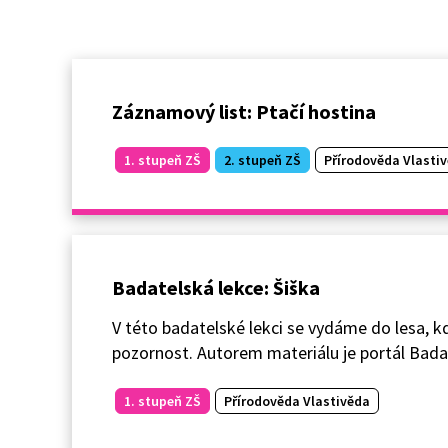
Záznamový list: Ptačí hostina
1. stupeň ZŠ
2. stupeň ZŠ
Přírodověda Vlasti
Badatelská lekce: Šiška
V této badatelské lekci se vydáme do lesa, k
pozornost. Autorem materiálu je portál Bada
1. stupeň ZŠ
Přírodověda Vlastivěda