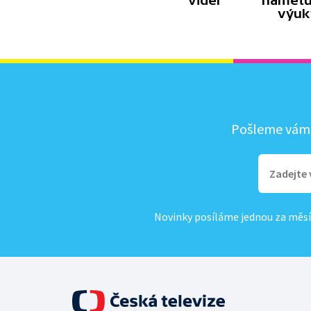
videí
námětů
výuk
Pošleme vám, 
Novinky posíláme jednou za měsí