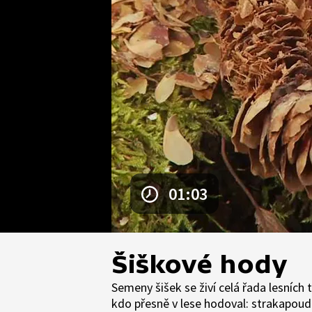
01:03
Šiškové hody
Semeny šišek se živí celá řada lesníc
kdo přesně v lese hodoval: strakapoudi