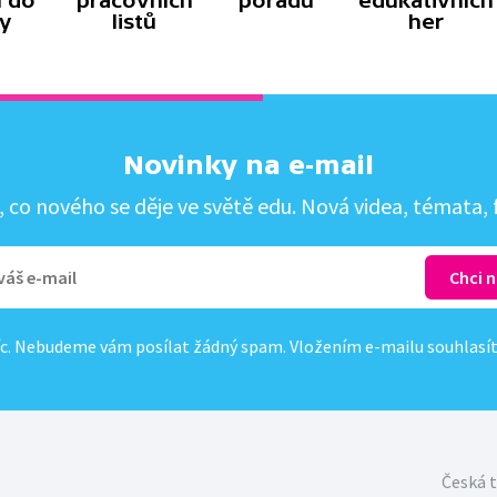
 do
pracovních
pořadů
edukativních
y
listů
her
Novinky na e-mail
co nového se děje ve světě edu. Nová videa, témata, f
c. Nebudeme vám posílat žádný spam. Vložením e-mailu souhlasí