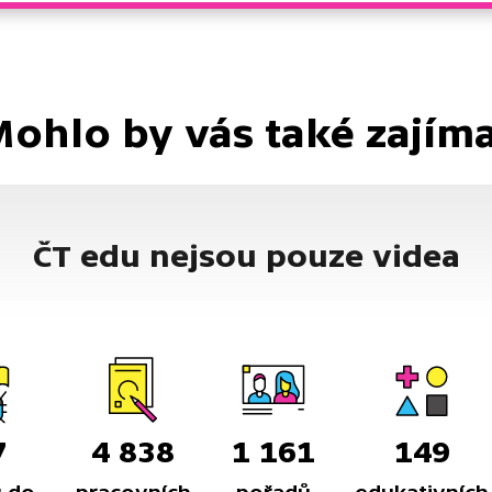
ohlo by vás také zajím
ČT edu nejsou pouze videa
7
4 838
1 161
149