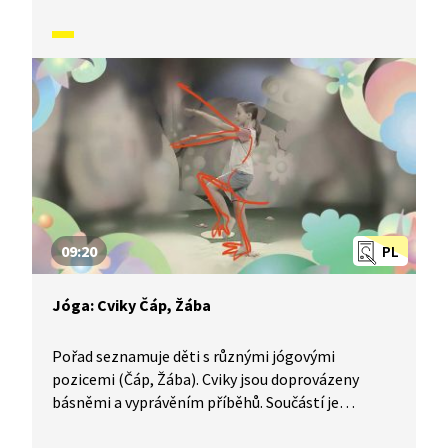
09:20
PL
Jóga: Cviky Čáp, Žába
Pořad seznamuje děti s různými jógovými
pozicemi (Čáp, Žába). Cviky jsou doprovázeny
básněmi a vyprávěním příběhů. Součástí je
i dechové a relaxační cvičení.