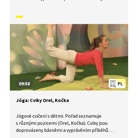
i dechové a relaxační cvičení.
09:58
PL
Jóga: Cviky Orel, Kočka
Jógové cvičení s dětmi. Pořad seznamuje
s různými pozicemi (Orel, Kočka). Cviky jsou
doprovázeny básněmi a vyprávěním příběhů.
Součástí je i dechové a relaxační cvičení.