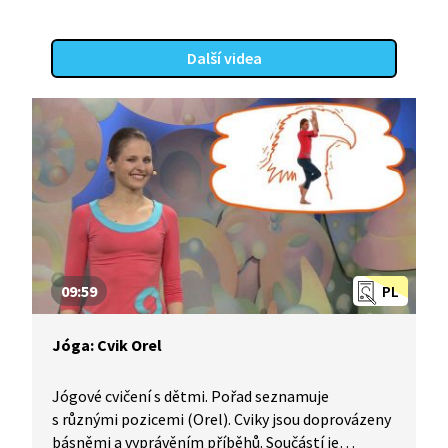
Další videa
09:59
PL
Jóga: Cvik Orel
Jógové cvičení s dětmi. Pořad seznamuje
s různými pozicemi (Orel). Cviky jsou doprovázeny
básněmi a vyprávěním příběhů. Součástí je