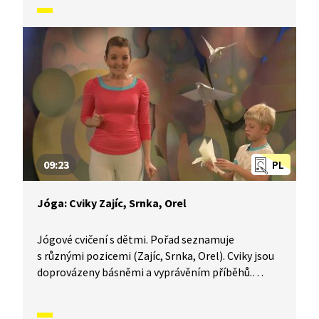
09:23
PL
Jóga: Cviky Zajíc, Srnka, Orel
Jógové cvičení s dětmi. Pořad seznamuje
s různými pozicemi (Zajíc, Srnka, Orel). Cviky jsou
doprovázeny básněmi a vyprávěním příběhů.
Součástí je i dechové a relaxační cvičení.