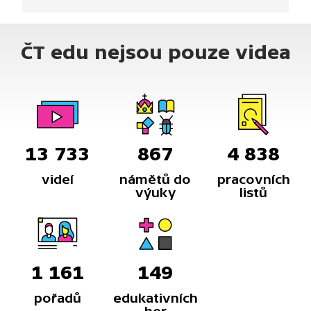
ČT edu nejsou pouze videa
13 733
867
4 838
videí
námětů do
pracovních
výuky
listů
1 161
149
pořadů
edukativních