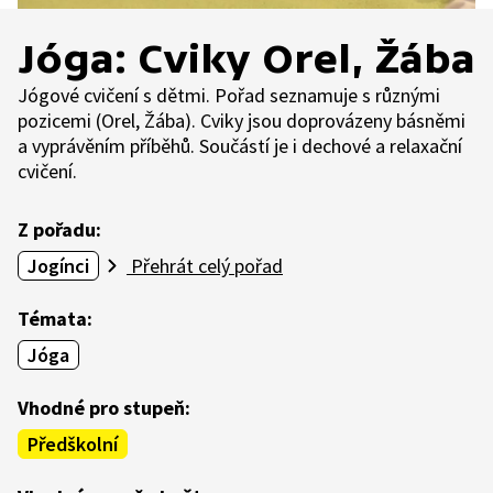
Jóga: Cviky Orel, Žába
Jógové cvičení s dětmi. Pořad seznamuje s různými
pozicemi (Orel, Žába). Cviky jsou doprovázeny básněmi
a vyprávěním příběhů. Součástí je i dechové a relaxační
cvičení.
Z pořadu:
Jogínci
Přehrát celý pořad
Témata:
Jóga
Vhodné pro stupeň:
Předškolní