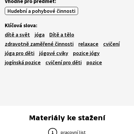
Vhodné pro předmět:
Hudební a pohybové činnosti
Klíčová slova:
dítě a svět
jóga
Dítě a tělo
zdravotně zaměřené činnosti
relaxace
cvičení
jóga pro děti
jógové cviky
pozice jógy
jogínská pozice
cvičení pro děti
pozice
Materiály ke stažení
1
pracovní list