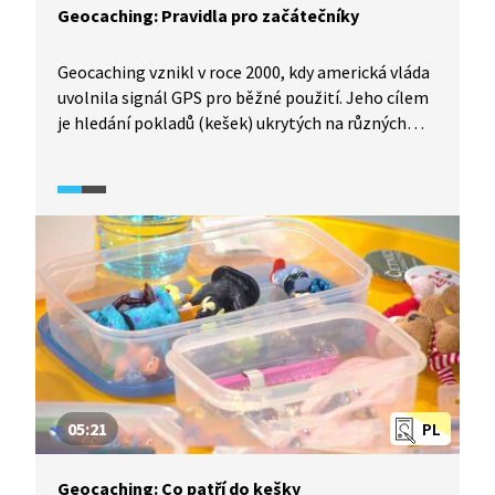
Geocaching: Pravidla pro začátečníky
Geocaching vznikl v roce 2000, kdy americká vláda
uvolnila signál GPS pro běžné použití. Jeho cílem
je hledání pokladů (kešek) ukrytých na různých
místech v krajině. Keše jsou různých rozměrů
i kategorií (tradiční, multi keš, mystery keš) a vždy
obsahují logbook (malý sešitek), kam se nálezci
zapisují. Pokud keš najdete, můžete si z ní něco
vzít, současně byste do ní ale měli dát předmět
stejné nebo vyšší hodnoty. Kromě vyměnitelných
předmětů keš může obsahovat putovní
(trackovací) předměty. Pro hledání pokladů
budete potřebovat GPSku nebo chytrý mobilní
telefon. Souřadnice keše najdete na oficiálním
webu hry geocaching.com.
05:21
PL
Geocaching: Co patří do kešky