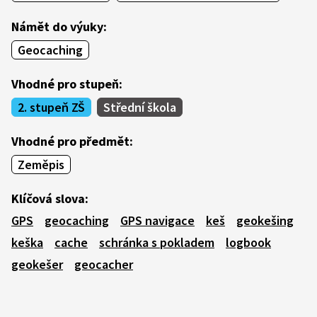
Námět do výuky:
Geocaching
Vhodné pro stupeň:
2. stupeň ZŠ
Střední škola
Vhodné pro předmět:
Zeměpis
Klíčová slova:
GPS
geocaching
GPS navigace
keš
geokešing
keška
cache
schránka s pokladem
logbook
geokešer
geocacher