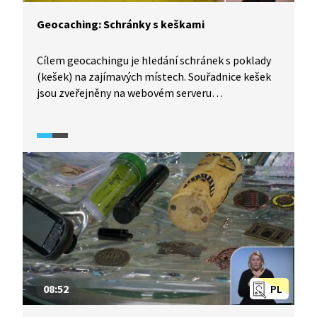
Geocaching: Schránky s keškami
Cílem geocachingu je hledání schránek s poklady
(kešek) na zajímavých místech. Souřadnice kešek
jsou zveřejněny na webovém serveru
geocaching.com. Uvnitř keše najdete nejčastěji tři
typy předmětů – logbook, putovní předměty
a poklady na výměnu. Logbook je malý sešitek,
do kterého se zapíšete a tím potvrdíte svůj nález.
Putovní předměty na sobě mají unikátní
trackovací číslo, ze kterého na portálu
geocaching.com zjistíte, kam daný předmět
putuje. Pokud si nějaký poklad z keše vezmete,
vždy byste do ní měli dát jiný předmět se stejnou
nebo vyšší hodnotou. Do keše ale nepatří jídlo,
cigarety, alkohol nebo zbraně.
08:52
PL