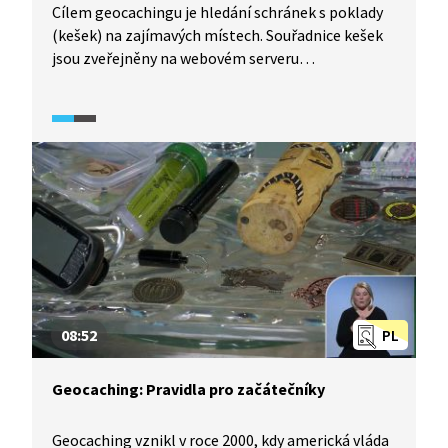
Cílem geocachingu je hledání schránek s poklady
(kešek) na zajímavých místech. Souřadnice kešek
jsou zveřejněny na webovém serveru
geocaching.com. Uvnitř keše najdete nejčastěji tři
typy předmětů – logbook, putovní předměty
a poklady na výměnu. Logbook je malý sešitek,
do kterého se zapíšete a tím potvrdíte svůj nález.
Putovní předměty na sobě mají unikátní
trackovací číslo, ze kterého na portálu
geocaching.com zjistíte, kam daný předmět
putuje. Pokud si nějaký poklad z keše vezmete,
vždy byste do ní měli dát jiný předmět se stejnou
nebo vyšší hodnotou. Do keše ale nepatří jídlo,
cigarety, alkohol nebo zbraně.
08:52
PL
Geocaching: Pravidla pro začátečníky
Geocaching vznikl v roce 2000, kdy americká vláda