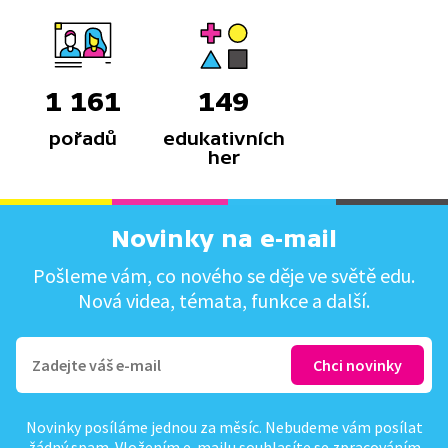
1 161
149
pořadů
edukativních
her
Novinky na e-mail
Pošleme vám, co nového se děje ve světě edu.
Nová videa, témata, funkce a další.
Novinky posíláme jednou za měsíc. Nebudeme vám posílat
žádný spam. Vložením e-mailu souhlasíte se
zpracováním