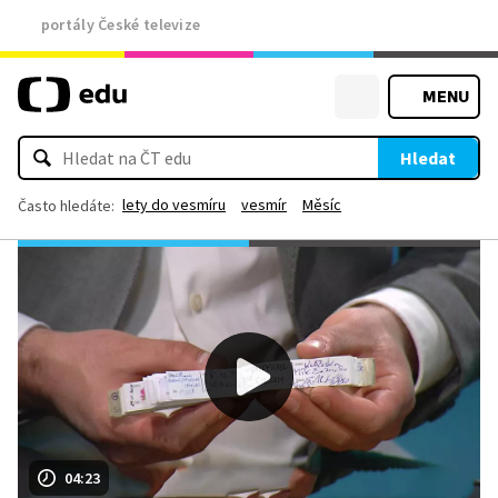
portály České televize
MENU
Hledat
lety do vesmíru
vesmír
Měsíc
Často hledáte:
04:23