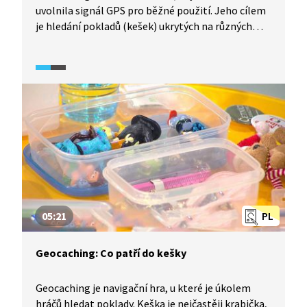
uvolnila signál GPS pro běžné použití. Jeho cílem
je hledání pokladů (kešek) ukrytých na různých
místech v krajině. Keše jsou různých rozměrů
i kategorií (tradiční, multi keš, mystery keš) a vždy
obsahují logbook (malý sešitek), kam se nálezci
zapisují. Pokud keš najdete, můžete si z ní něco
vzít, současně byste do ní ale měli dát předmět
stejné nebo vyšší hodnoty. Kromě vyměnitelných
předmětů keš může obsahovat putovní
(trackovací) předměty. Pro hledání pokladů
budete potřebovat GPSku nebo chytrý mobilní
telefon. Souřadnice keše najdete na oficiálním
webu hry geocaching.com.
05:21
PL
Geocaching: Co patří do kešky
Geocaching je navigační hra, u které je úkolem
hráčů hledat poklady. Keška je nejčastěji krabička,