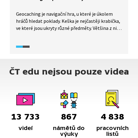
Geocaching je navigační hra, u které je úkolem
hráčů hledat poklady. Keška je nejčastěji krabička,
ve které jsou ukryty různé předměty. Většina z nich
slouží na výměnu, nálezce si může nějaký předmět
ze schránky vzít, ale současně by do ní měl vložit
předmět stejné nebo vyšší hodnoty. Dále jsou zde
uloženy putovní předměty – geocoiny
a travelbugy. Každý putovní předmět má na sobě
ČT edu nejsou pouze videa
trackovací číslo, podle kterého se na oficiálních
stránkách geocaching.com zaregistruje, dá se mu
určitý úkol a předmět putuje od schránky
ke schránce. Naopak některé věci do kešky nepatří,
např. hořlavé předměty nebo potraviny.
13 733
867
4 838
videí
námětů do
pracovních
výuky
listů