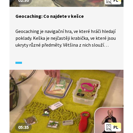
02:30
PL
Geocaching: Co najdete v kešce
Geocaching je navigační hra, ve které hráči hledají
poklady. Keška je nejčastěji krabička, ve které jsou
ukryty různé předměty. Většina z nich slouží
na výměnu, nálezce si může nějaký předmět
ze schránky vzít, ale současně by do ní měl vložit
předmět stejné nebo vyšší hodnoty. Dále jsou zde
uloženy putovní předměty – geocoiny
a travelbugy. Součástí každé schránky je malý
zápisník, tzv. logbook, kam se po nalezení keše
hráč zapíše. Českou specialitou jsou Czech Wood
Geocoiny, což jsou vizitky konkrétního geokešera.
05:35
PL