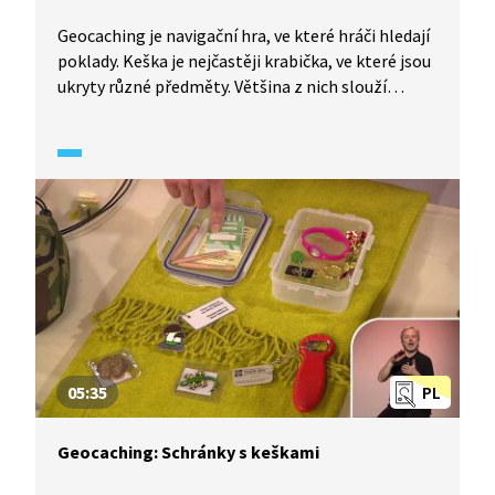
Geocaching je navigační hra, ve které hráči hledají
poklady. Keška je nejčastěji krabička, ve které jsou
ukryty různé předměty. Většina z nich slouží
na výměnu, nálezce si může nějaký předmět
ze schránky vzít, ale současně by do ní měl vložit
předmět stejné nebo vyšší hodnoty. Dále jsou zde
uloženy putovní předměty – geocoiny
a travelbugy. Součástí každé schránky je malý
zápisník, tzv. logbook, kam se po nalezení keše
hráč zapíše. Českou specialitou jsou Czech Wood
Geocoiny, což jsou vizitky konkrétního geokešera.
05:35
PL
Geocaching: Schránky s keškami