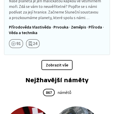
Naše planeta je jen maličkatou kapkou ve vesmírném
moři. Zdá se vám to neuvěřitelné? Pojďte se s námi
podívat za její hranice. Začneme Sluneční soustavou
a prozkoumáme planety, které spolu s námi…
Přírodověda Vlastivěda · Prvouka · Zeměpis · Příroda ·
Věda a technika
91
24
Zobrazit vše
Nejžhavější náměty
867
námětů