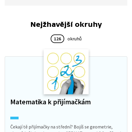
v láhvi mrak. Všechny molekuly vody kondenzují
kolem mikroskopických molekul kouře.
Nejžhavější okruhy
126
okruhů
Matematika k přijímačkám
Čekají tě přijímačky na střední? Bojíš se geometrie,