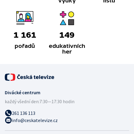
výuky
listů
1 161
149
pořadů
edukativních
her