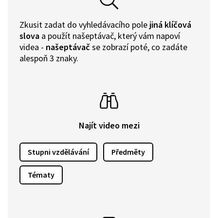
Zkusit zadat do vyhledávacího pole
jiná klíčová
slova
a použít našeptávač, který vám napoví
videa -
našeptávač
se zobrazí poté, co zadáte
alespoň 3 znaky.
Najít video mezi
Stupni vzdělávání
Předměty
Tématy