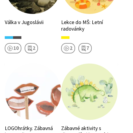
Válka v Jugoslávii
Lekce do MŠ: Letní
radovánky
10
2
2
7
LOGOhrátky. Zábavná
Zábavné aktivity s