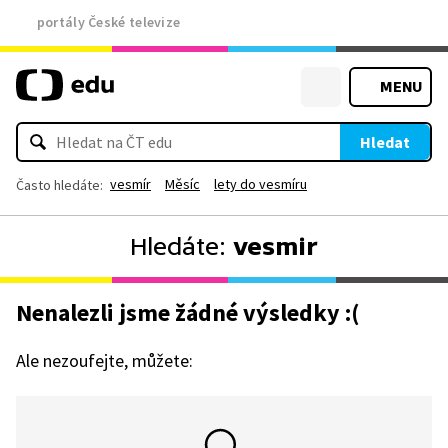
portály České televize
MENU
Hledat
vesmír
Měsíc
lety do vesmíru
Často hledáte:
Hledáte:
vesmir
Nenalezli jsme žádné výsledky :(
Ale nezoufejte, můžete: