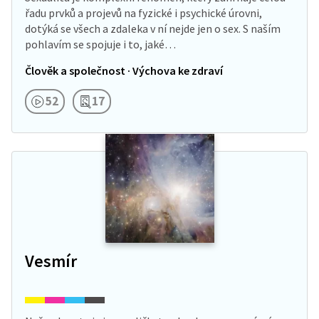
řadu prvků a projevů na fyzické i psychické úrovni,
dotýká se všech a zdaleka v ní nejde jen o sex. S naším
pohlavím se spojuje i to, jaké…
Člověk a společnost · Výchova ke zdraví
52
17
Vesmír