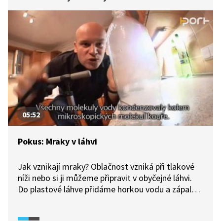
05:52
Pokus: Mraky v láhvi
Jak vznikají mraky? Oblačnost vzniká při tlakové
níži nebo si ji můžeme připravit v obyčejné láhvi.
Do plastové láhve přidáme horkou vodu a zápalku,
která předtím chvíli hořela, a následně v láhvi
zvýšíme tlak. A když tlak snížíme, budeme mít