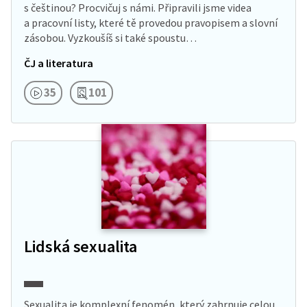
s češtinou? Procvičuj s námi. Připravili jsme videa
a pracovní listy, které tě provedou pravopisem a slovní
zásobou. Vyzkoušíš si také spoustu…
ČJ a literatura
35
101
Lidská sexualita
Sexualita je komplexní fenomén, který zahrnuje celou