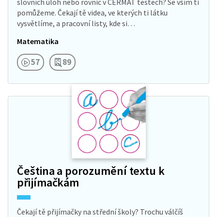
slovních úloh nebo rovnic v CERMAT testech? Se vším ti
pomůžeme. Čekají tě videa, ve kterých ti látku
vysvětlíme, a pracovní listy, kde si…
Matematika
57
89
Čeština a porozumění textu k
přijímačkám
Čekají tě přijímačky na střední školy? Trochu válčíš