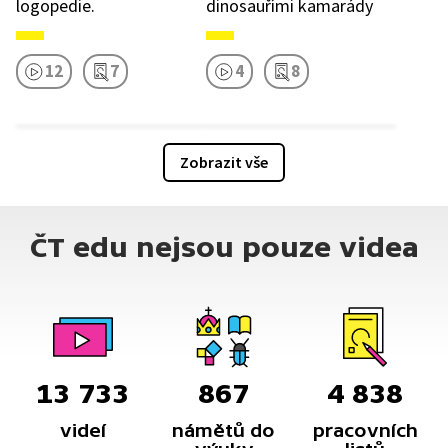
logopedie.
dinosauřími kamarády
12
7
4
8
Zobrazit vše
ČT edu nejsou pouze videa
13 733
867
4 838
videí
námětů do
pracovních