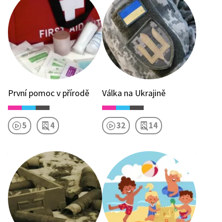
První pomoc v přírodě
Válka na Ukrajině
5
4
32
14