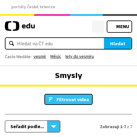
portály České televize
MENU
Hledat
vesmír
Měsíc
lety do vesmíru
Často hledáte:
Smysly
Filtrovat videa
Seřadit podle...
Zobrazuji 1-7
z 7