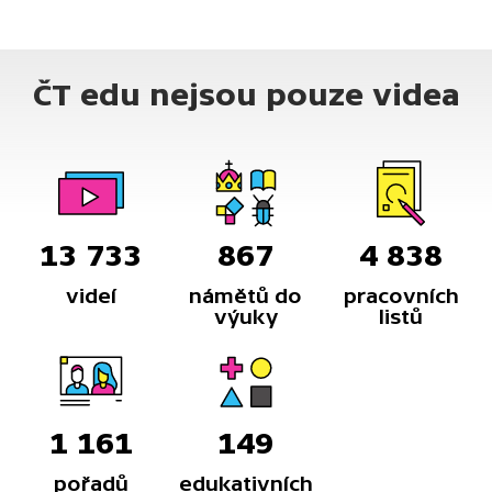
ČT edu nejsou pouze videa
13 733
867
4 838
videí
námětů do
pracovních
výuky
listů
1 161
149
pořadů
edukativních