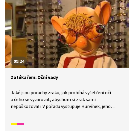
09:24
Za lékařem: Oční vady
Jaké jsou poruchy zraku, jak probíhá vyšetření očí
a čeho se vyvarovat, abychom si zrak sami
nepoškozovali. V pořadu vystupuje Hurvínek, jeho
kamarádi a pan doktor, který jim pomůže.