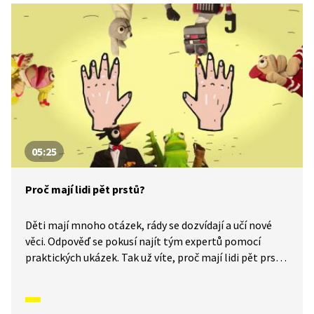
05:25
Proč mají lidi pět prstů?
Děti mají mnoho otázek, rády se dozvídají a učí nové
věci. Odpověď se pokusí najít tým expertů pomocí
praktických ukázek. Tak už víte, proč mají lidi pět prstů
a ne méně ani více?