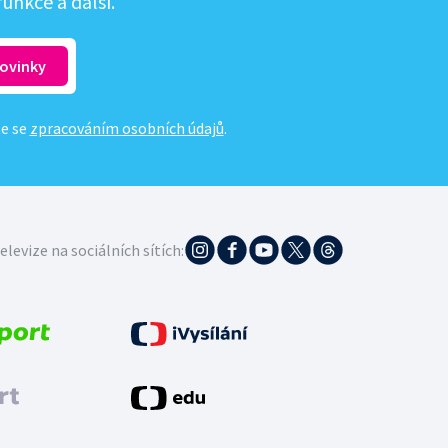
unkce a další.
te se
zpracováním osobních údajů
.