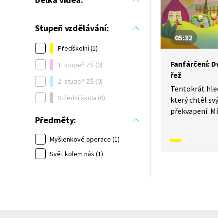
Stupeň vzdělávání:
05:32
Předškolní (1)
Fanfárčení: D
1. stupeň ZŠ (0)
řež
2. stupeň ZŠ (0)
Tentokrát hled
Střední škola (0)
který chtěl s
překvapení. Mí
Předměty:
najdou pod hr
to stalo a co 
Myšlenkové operace (1)
postavit? Pro
Svět kolem nás (1)
řekla rčení: „
řež“?