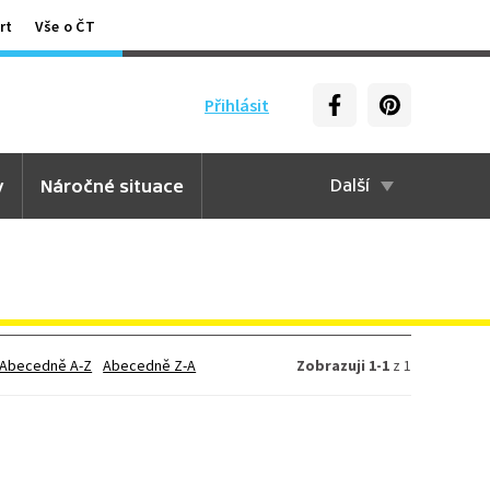
rt
Vše o ČT
Přihlásit
y
Náročné situace
Další
Abecedně A-Z
Abecedně Z-A
Zobrazuji 1-1
z 1