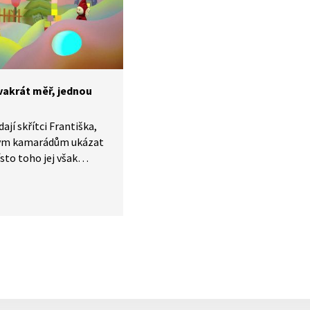
vakrát měř, jednou
ají skřítci Františka,
vým kamarádům ukázat
sto toho jej však
omadou dřeva. Jak se
chtěl František
č Fanynka Františkovi
Dvakrát měř, jednou