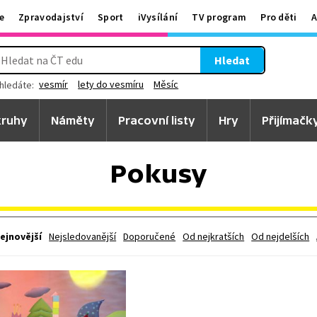
e
Zpravodajství
Sport
iVysílání
TV program
Pro děti
A
Hledat
vesmír
lety do vesmíru
Měsíc
hledáte:
ruhy
Náměty
Pracovní listy
Hry
Přijímačk
Pokusy
ejnovější
Nejsledovanější
Doporučené
Od nejkratších
Od nejdelších