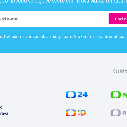
co nového se děje ve světě edu. Nová videa, témata, f
c. Nebudeme vám posílat žádný spam. Vložením e-mailu souhlasí