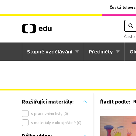
Česká televiz
Často 
Stupně vzdělávání
Předměty
Ok
Řadit podle
:
Rozšiřující materiály:
N
s pracovními listy (0)
s materiály v ukrajinštině (0)
Délka videa: