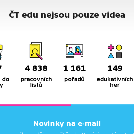
ČT edu nejsou pouze videa
7
4 838
1 161
149
 do
pracovních
pořadů
edukativních
y
listů
her
Novinky na e-mail