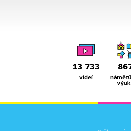
13 733
86
videí
námětů
výuk