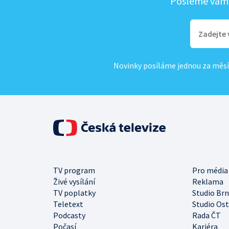
Pošleme vám, 
Novinky posíláme jednou za měsí