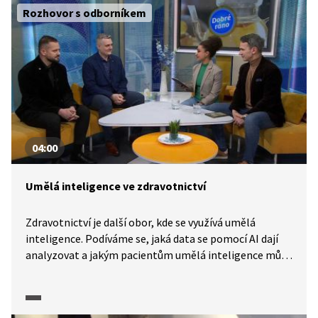
opravitelné a šetrnější k přírodě. Video otevírá otázky
Rozhovor s odborníkem
zodpovědné spotřeby a udržitelnosti
v technologickém světě.
04:00
Umělá inteligence ve zdravotnictví
Zdravotnictví je další obor, kde se využívá umělá
inteligence. Podíváme se, jaká data se pomocí AI dají
analyzovat a jakým pacientům umělá inteligence může
pomoci. A jak je to s otázkou její chybovosti? I to se
dozvíme.