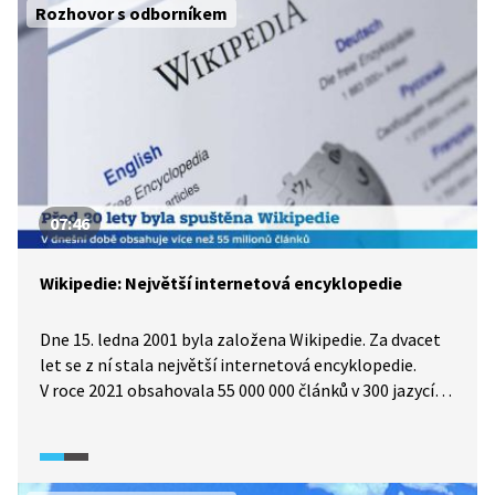
Rozhovor s odborníkem
07:46
Wikipedie: Největší internetová encyklopedie
Dne 15. ledna 2001 byla založena Wikipedie. Za dvacet
let se z ní stala největší internetová encyklopedie.
V roce 2021 obsahovala 55 000 000 článků v 300 jazycích.
Jak a proč vlastně vznikla? Jaká je návštěvnost
Wikipedie v Česku a ve světě? Jak vznikají články? Jaká
je mezi "wikipedisty" hierarchie a jak se řeší názorové
a postojové spory mezi přispěvateli? Může Wikipedii