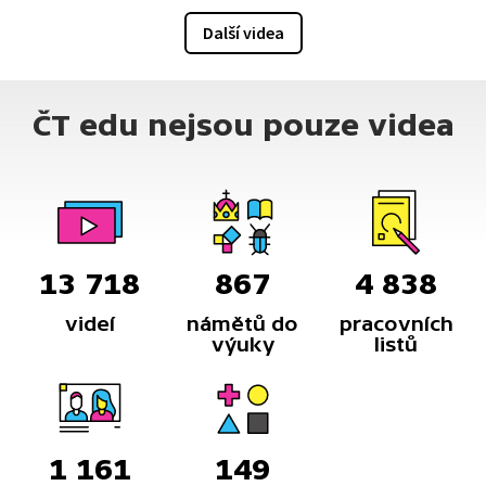
PC hovoří Michal Rybka, publicista a kurátor Alza
Další videa
muzea.
ČT edu nejsou pouze videa
13 718
867
4 838
videí
námětů do
pracovních
výuky
listů
1 161
149