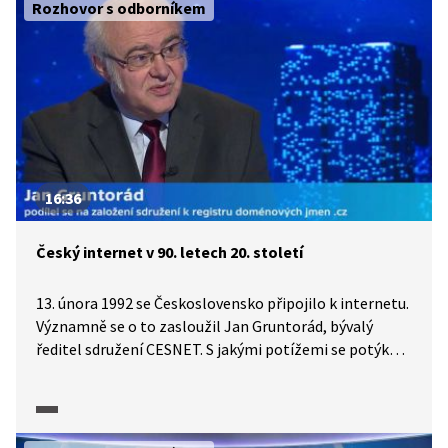
Rozhovor s odborníkem
zásahy oprávněné? A vůbec možné? O vzniku webu
a jeho dalším vývoji hovoří Jan Gruntorád, bývalý
ředitel sdružení CESNET, které stojí za zaváděním
internetu v ČR.
16:36
Český internet v 90. letech 20. století
13. února 1992 se Československo připojilo k internetu.
Významně se o to zasloužil Jan Gruntorád, bývalý
ředitel sdružení CESNET. S jakými potížemi se potýkali
tehdejší internetoví pionýři? Co předcházelo tomu, než
mohli v Praze na ČVUT připojit k internetu první
počítač? Jaký byl internet ve svých počátcích a jaká
byla cena za internetové připojení? Co se stalo