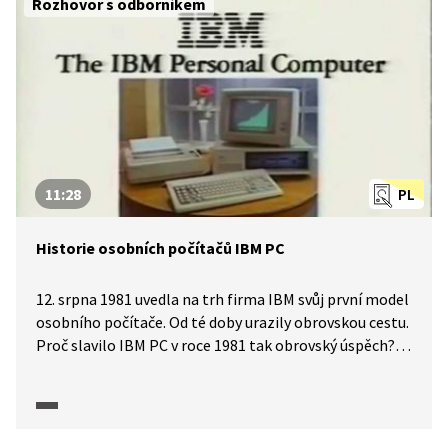
Rozhovor s odborníkem
a možnou ochranu proti nim.
11:28
PL
Historie osobních počítačů IBM PC
12. srpna 1981 uvedla na trh firma IBM svůj první model
osobního počítače. Od té doby urazily obrovskou cestu.
Proč slavilo IBM PC v roce 1981 tak obrovský úspěch?
Jak takový počítač fungoval a v čem byl největší rozdíl
mezi tehdejším a dnešním užíváním? A proč v dalších
letech ztratila firma IBM kontrolu nad trhem osobních
počítačů? Kde nastal problém? O vzestupu a pádu IBM