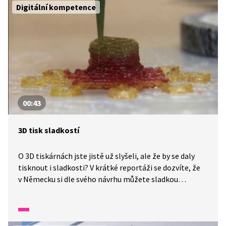
uměleckých děl. Prozatím tento nápad sklízí pozitivní
Digitální kompetence
hodnocení, a tak AICCA čeká světové turné, na kterém
si projde takříkajíc zkouškou ohněm.
00:43
3D tisk sladkostí
O 3D tiskárnách jste jistě už slyšeli, ale že by se daly
tisknout i sladkosti? V krátké reportáži se dozvíte, že
v Německu si dle svého návrhu můžete sladkou
laskominu vytisknout ve speciálním 3D tisku.