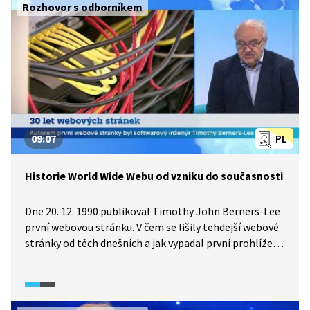
Rozhovor s odborníkem
editovat úplně každý? Na tyto otázky odpovídá
v rozhovoru Klára Joklová, výkonná ředitelka spolku
Wikimedia Česká republika.
09:07
PL
Historie World Wide Webu od vzniku do současnosti
Dne 20. 12. 1990 publikoval Timothy John Berners-Lee
první webovou stránku. V čem se lišily tehdejší webové
stránky od těch dnešních a jak vypadal první prohlížeč?
Jaké byly důležité mezníky rozvoje webu? Jaké potíže
okolo internetu se musely řešit v České republice? Co
je nejpalčivějším problémem webu v současnosti? Kam
směřuje internet a jak ho regulovat? Jsou takové