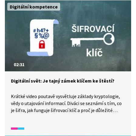
vzdělávacích aplikacích). Video ukazuje konkrétní
Digitální kompetence
využití virtuální reality od her přes školství
po medicínu. Upozorňuje i na rozdíly mezi VR a AR
a na to, jaké dovednosti a opatrnost používání těchto
technologií vyžaduje.
02:31
Digitální svět: Je tajný zámek klíčem ke štěstí?
Krátké video poutavě vysvětluje základy kryptologie,
vědy o utajování informací. Diváci se seznámí s tím, co
je šifra, jak funguje šifrovací klíč a proč je důležité
chránit data v digitálním světě. Video ukazuje, jak si lidé
předávali tajné zprávy v minulosti (např. Caesarova
šifra), ale i jak je nutné v moderní době využívat