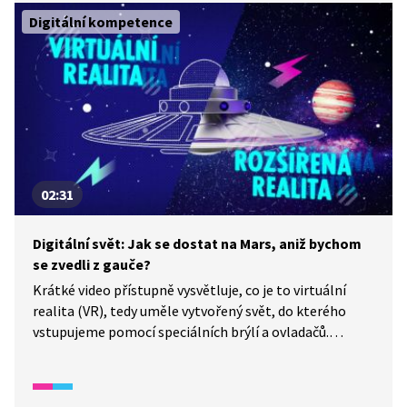
s ledničkou a co všechno už dnes technologie
Digitální kompetence
v domácnosti zvládnou. Otevřeme také otázku, jak
nám mohou ušetřit čas, ale i proč je důležité myslet
na bezpečnost a soukromí.
02:31
Digitální svět: Jak se dostat na Mars, aniž bychom
se zvedli z gauče?
Krátké video přístupně vysvětluje, co je to virtuální
realita (VR), tedy uměle vytvořený svět, do kterého
vstupujeme pomocí speciálních brýlí a ovladačů.
Seznamuje diváky i s rozšířenou tzv. augmentovanou
realitou (AR), která naopak doplňuje skutečný svět
o digitální prvky (např. v mobilních hrách nebo