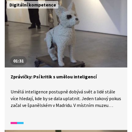
Digitální kompetence
01:31
Zprávičky: Psí kritik s umělou inteligencí
Umělá inteligence postupně dobývá svět a lidé stále
více hledají, kde by se dala uplatnit. Jeden takový pokus
začal ve španělském v Madridu. V místním muzeu
hodnotí umělecká díla originální kritik. Jmenuje se
AICCA a jedná se o psího robota s umělou inteligencí
zaměřenou právě na hodnocení a recenzování