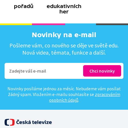
pořadů
edukativních
her
Novinky na e-mail
Pošleme vám, co nového se děje ve světě edu.
Nová videa, témata, funkce a další.
Novinky posíláme jednou za měsíc. Nebudeme vám posílat
žádný spam. Vložením e-mailu souhlasíte se
zpracováním
osobních údajů
.