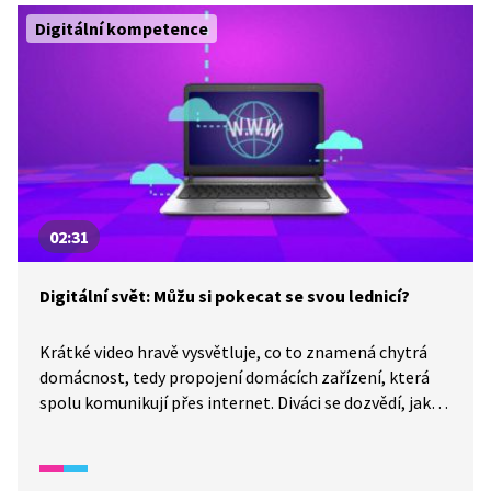
Digitální kompetence
02:31
Digitální svět: Můžu si pokecat se svou lednicí?
Krátké video hravě vysvětluje, co to znamená chytrá
domácnost, tedy propojení domácích zařízení, která
spolu komunikují přes internet. Diváci se dozvědí, jak
může být domácnost se spotřebiči propojená a jak je
lze ovládat třeba hlasem nebo mobilem. Video
odpovídá i na otázku, jestli si budeme moci povídat