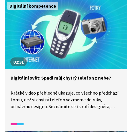
šifrování, které chrání naše hesla, zprávy nebo
Digitální kompetence
internetové platby.
02:31
Digitální svět: Spadl můj chytrý telefon z nebe?
Krátké video přehledně ukazuje, co všechno předchází
tomu, než si chytrý telefon vezmeme do ruky,
od návrhu designu. Seznámíte se i s rolí designéra,
který přemýšlí nejen o funkčnosti a vzhledu telefonu,
ale také o jeho ekologickém dopadu. Tedy nad otázkou,
jak zařízení navrhnout tak, aby vydrželo déle, bylo