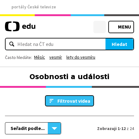
portály České televize
MENU
Hledat
Měsíc
vesmír
lety do vesmíru
Často hledáte:
Osobnosti a události
Filtrovat videa
Seřadit podle...
Zobrazuji 1-12
z 24