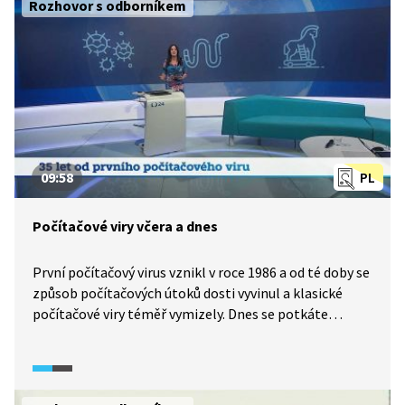
Rozhovor s odborníkem
s československou doménou .cs? Na počátky internetu
u nás vzpomínají publicista Ondřej Neff a zakladatel
Seznamu Ivo Lukaševič. V rozhovoru natočeném
pro Hyde Park civilizace pak hovoří Jan Gruntorád,
hlavní iniciátor připojení Česka k internetu.
09:58
PL
Počítačové viry včera a dnes
První počítačový virus vznikl v roce 1986 a od té doby se
způsob počítačových útoků dosti vyvinul a klasické
počítačové viry téměř vymizely. Dnes se potkáte
s nejrůznějšími typy škodlivého softwaru, souhrnně
nazývaného malware. Rozhovor s odborníkem z firmy
zabývající se ochranou proti počítačovým útokům
nastíní dnešní praktiky počítačových podvodníků