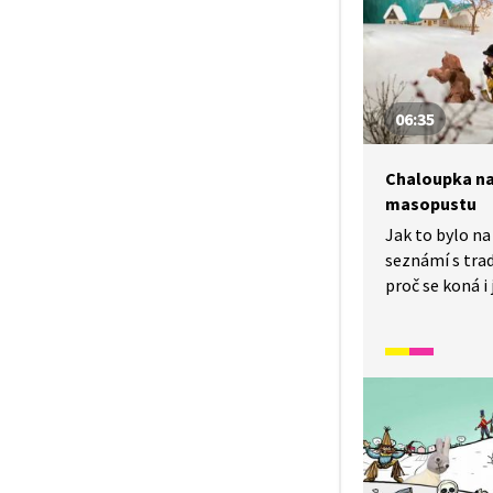
i dobový konte
V tomto díle 
fašank.
06:35
Chaloupka na 
masopustu
Jak to bylo n
seznámí s trad
proč se koná i
průvod na jeh
řezbáře Tomše
odehrávající s
kalendářního r
předkové žili 
veselé životy 
Video inspirov
a písněmi nav