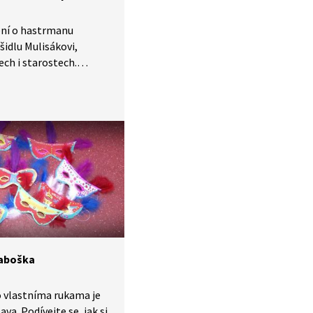
ění o hastrmanu
šidlu Mulisákovi,
ech i starostech.
 o tradičních oslavách
ohádku napsal
ef Lada.
raboška
o vlastníma rukama je
va. Podívejte se, jak si