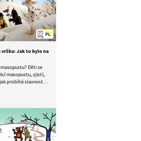
xt, ve kterém vznikly.
se naučíme Fašank,
PL
vršku: Jak to bylo na
a masopustu? Děti se
icí masopustu, zjistí,
 jak probíhá slavnostní
o počest. Rodina
 nám skrze příběhy
e v průběhu
oku ukáže, jak naši
na vsi skromné, ale
v souladu s přírodou.
ané lidovými zvyky
azuje na poetiku