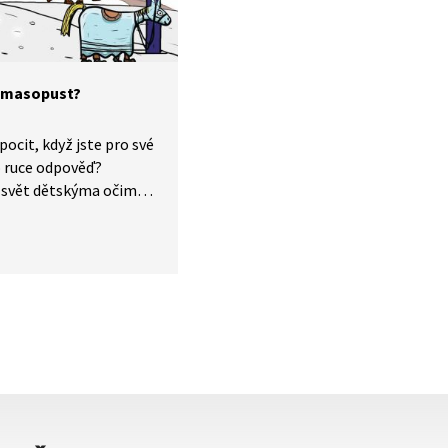
ch filmů. Pohádka
é jako doplňkový
ce češtiny pro cizince.
e masopust?
 pocit, když jste pro své
o ruce odpověď?
svět dětskýma očima
roč existuje masopust?