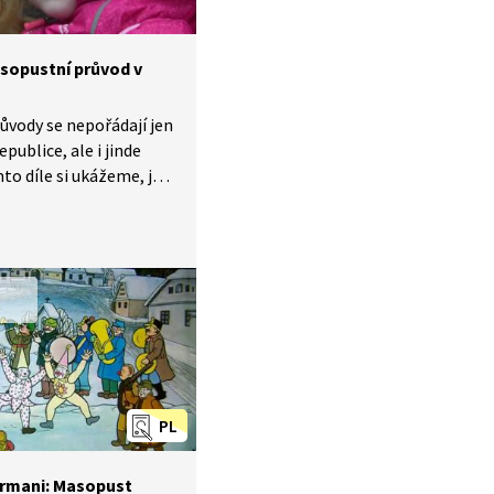
asopustní průvod v
ůvody se nepořádají jen
epublice, ale i jinde
mto díle si ukážeme, jak
ustní průvod
ijéce, kde jeden
n patří dětem.
PL
trmani: Masopust