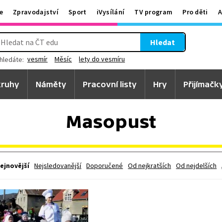
e
Zpravodajství
Sport
iVysílání
TV program
Pro děti
A
Hledat
vesmír
Měsíc
lety do vesmíru
hledáte:
ruhy
Náměty
Pracovní listy
Hry
Přijímačk
Masopust
ejnovější
Nejsledovanější
Doporučené
Od nejkratších
Od nejdelších