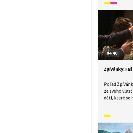
a čočkou. Sice 
nadělají dost.
potřebovat: pa
šablonu, tužku
rýži, čočku, má
papír a štětec.
04:40
Zpívánky: Fa
Pořad Zpívánk
ze svého vlastn
děti, které se 
v jednadvacát
seznámit s lid
tradicemi a z
naši předkové ž
příbězích pře