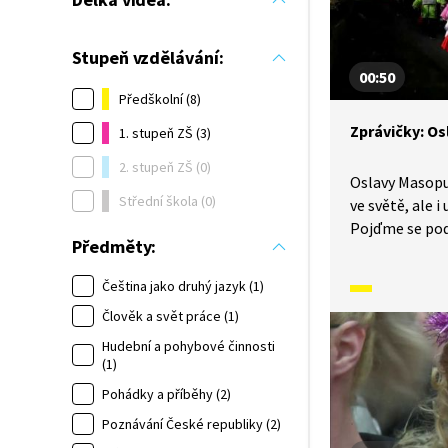
Stupeň vzdělávání:
00:50
Předškolní (8)
Zprávičky: O
1. stupeň ZŠ (3)
2. stupeň ZŠ (0)
Oslavy Masopu
Střední škola (0)
ve světě, ale i
Pojďme se podí
Předměty:
masopustní os
v Brně nebo v 
Čeština jako druhý jazyk (1)
Člověk a svět práce (1)
Hudební a pohybové činnosti
(1)
Pohádky a příběhy (2)
Poznávání České republiky (2)