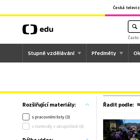
Česká televiz
Často 
Stupně vzdělávání
Předměty
Ok
Řadit podle
:
Rozšiřující materiály:
N
s pracovními listy (3)
s materiály v ukrajinštině (0)
Délka videa: