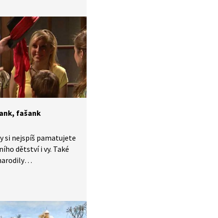
se nedají jíst, ale parády
 Budete k tomu
pírové talířky,
, disperzní lepidlo,
k, nůžky, hnědý a bílý
šank, fašank
y si nejspíš pamatujete
ího dětství i vy. Také
narodily
ém století, se mohou
ovými písněmi, zvyky,
působem života, který
ili. V krátkých
dstavíme písničky