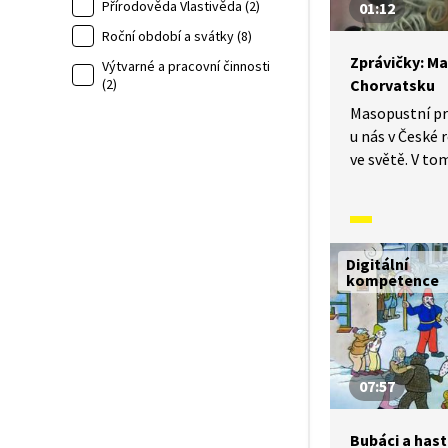
Přírodověda Vlastivěda (2)
01:12
Roční období a svátky (8)
Zprávičky: M
Výtvarné a pracovní činnosti
Chorvatsku
(2)
Masopustní pr
u nás v České r
ve světě. V to
vypadá masop
v chorvatské R
masopustní de
Digitální
kompetence
07:57
Bubáci a has