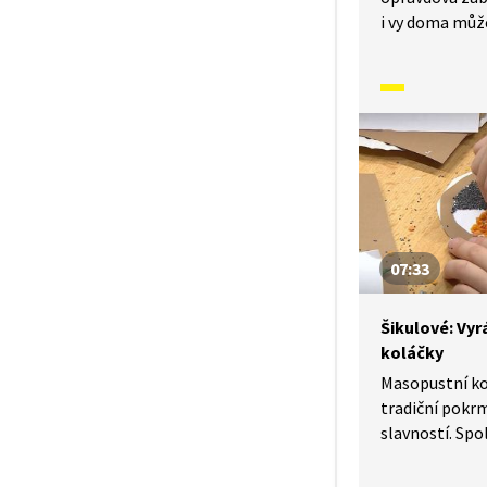
i vy doma můž
karnevalovou
potřebovat: pa
tužku, fixu, l
barvy a barevn
07:33
Šikulové: Vy
koláčky
Masopustní ko
tradiční pokr
slavností. Spo
vyrobit z kar
koláčky, kter