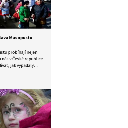
slava Masopustu
stu probíhají nejen
 u nás v České republice.
vat, jak vypadaly
lavy třeba v Praze,
Javorníku.