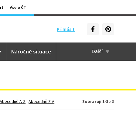
rt
Vše o ČT
Přihlásit
y
Náročné situace
Další
Abecedně A-Z
Abecedně Z-A
Zobrazuji 1-8
z 8