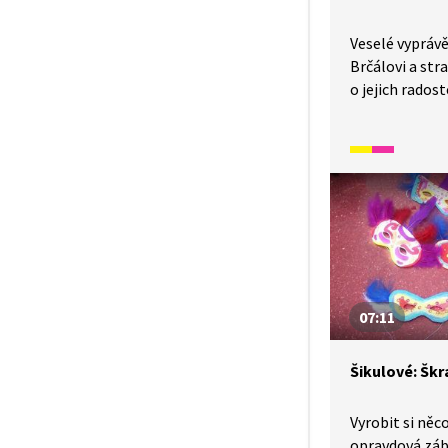
Veselé vypráv
Brčálovi a stra
o jejich radost
Příběh vypráví
masopustu. P
a nakreslil Jos
07:11
Šikulové: Šk
Vyrobit si něc
opravdová zába