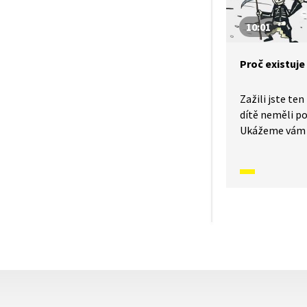
klasických Trnkový
10:01
je vhodná tak
materiál k výu
Proč existuj
Zažili jste ten
dítě neměli p
Ukážeme vám 
a odpovíme: P