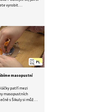
ete vyrobit
 škrabošku. Budeme
píry, nůžky, lepidlo,
epenku, gumičku, šídlo,
á pírka.
PL
rábíme masopustní
láčky patří mezi
my masopustních
lečně s Šikuly si můžete
tonu a hnědého papíru
é posypete mákem, rýží