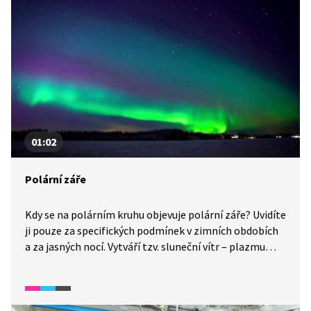
01:02
Polární záře
Kdy se na polárním kruhu objevuje polární záře? Uvidíte
ji pouze za specifických podmínek v zimních obdobích
a za jasných nocí. Vytváří tzv. sluneční vítr – plazmu
tvořenou protony a volnými elektrony. Magnetické
pole Země vtáhne tyto částice do horních vrstev
atmosféry, kde narážejí na molekuly vzduchu, a při tom
se uvolňuje energie ve formě světla.