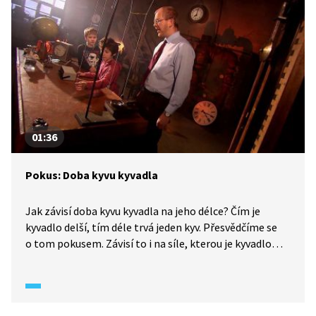
01:36
Pokus: Doba kyvu kyvadla
Jak závisí doba kyvu kyvadla na jeho délce? Čím je
kyvadlo delší, tím déle trvá jeden kyv. Přesvědčíme se
o tom pokusem. Závisí to i na síle, kterou je kyvadlo
přitahováno k Zemi. Pokud bychom stejné kyvadlo
přenesli na Měsíc, a tam ho rozhoupali, bude se kývat
rozhodně pomaleji než na Zemi. Je to proto, že
na Měsíci působí menší gravitační síla než na Zemi.