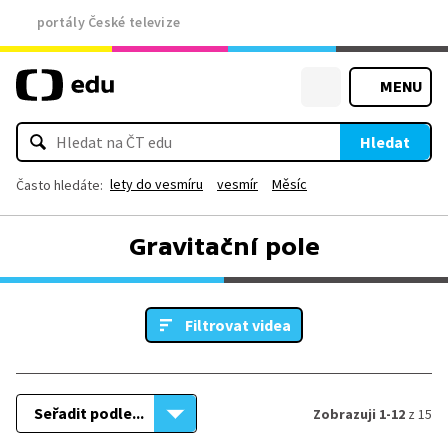
portály České televize
MENU
Hledat
lety do vesmíru
vesmír
Měsíc
Často hledáte:
Gravitační pole
Filtrovat videa
Seřadit podle...
Zobrazuji 1-12
z 15