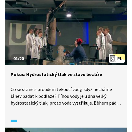
01:20
PL
Pokus: Hydrostatický tlak ve stavu beztíže
Co se stane s proudem tekoucí vody, když necháme
láhev padat k podlaze? Tíhou vody je u dna velký
hydrostatický tlak, proto voda vystřikuje. Během pádu
je voda ve stavu beztíže a hydrostatický tlak zaniká.
Voda přestává téci.