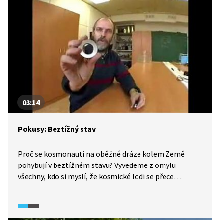
díra? Je to místo ve vesmíru, kde je gravitace tak silná,
že jí nic neunikne, ani světlo. Klíčové hranici se říká
horizont událostí a co jí překročí, se nedostane zpátky.
Singularita je místo, kde jsou gravitační síly nekonečně
velké.
03:14
Pokusy: Beztížný stav
Proč se kosmonauti na oběžné dráze kolem Země
pohybují v beztížném stavu? Vyvedeme z omylu
všechny, kdo si myslí, že kosmické lodi se přece
pohybují daleko od Země. Na pokusech pak ukážeme,
že beztížný stav lze na zlomek sekundy zažít dokonce
tady na Zemi. Třeba přímo v obývacím pokoji. Lepší je