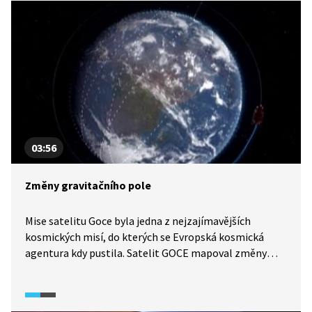
dlouhý. To je důsledek zakřivení zemského povrchu.
Jednou z dalších možností je také pozorovat částečné
zatmění Měsíce.
03:56
Změny gravitačního pole
Mise satelitu Goce byla jedna z nejzajímavějších
kosmických misí, do kterých se Evropská kosmická
agentura kdy pustila. Satelit GOCE mapoval změny
v gravitačním poli kolem Země do roku 2013.
Poskytnutá data pomohla vědcům lépe pochopit
mimo jiné třeba pohyby oceánu, a tím lépe pracovat