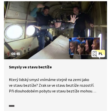
08:45
PL
Smysly ve stavu beztíže
Který lidský smysl vnímáme stejně na zemi jako
ve stavu beztíže? Zrak se ve stavu beztíže rozostří.
Při dlouhodobém pobytu ve stavu beztíže mohou
nastat sluchové halucinace. Jediný smysl, který je
stejný na zemi i ve stavu beztíže, je hmat. Jak vypadá
stav beztíže, nám v pořadu Tajemství těla ukáží herci