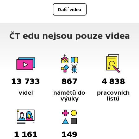
Kmitání kyvadla se využívá pro měření času.
Další videa
ČT edu nejsou pouze videa
13 733
867
4 838
videí
námětů do
pracovních
výuky
listů
1 161
149