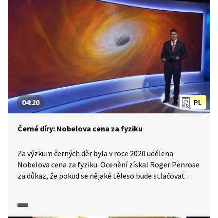
s klimatickou změnou.
04:20
PL
Černé díry: Nobelova cena za fyziku
Za výzkum černých děr byla v roce 2020 udělena
Nobelova cena za fyziku. Ocenění získal Roger Penrose
za důkaz, že pokud se nějaké těleso bude stlačovat
pod určitou mez, vznikne černá díra. A také tandem
Reinhard Genzel s Andreou Ghezovou za konkrétní
objev černé díry ve středu naší galaxie. Co je to černá