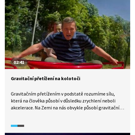
samozřejmě vyzkoušet si beztížný stav ve speciálním
letadle. Uvidíte záběry z jeho letu. A nakonec
vysvětlíme, na jakém principu funguje gravitační prak,
tedy urychlování kosmických sond pomocí obletu
kolem planet.
02:41
Gravitační přetížení na kolotoči
Gravitačním přetížením v podstatě rozumíme sílu,
která na člověka působí v důsledku zrychlení neboli
akcelerace. Na Zemi na nás obvykle působí gravitační
síla o velikosti 1 G. Nemusí tomu tak vždy být,
i na dětském hřišti můžeme zažít podobný pocit jako
ve stíhačce. Na kolotoči lze dosáhnout přetížení až 2 G.