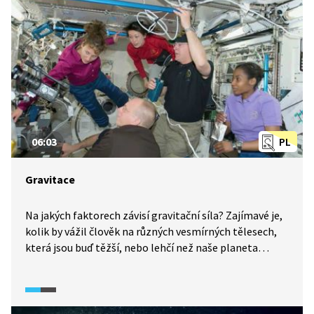
06:03
PL
Gravitace
Na jakých faktorech závisí gravitační síla? Zajímavé je,
kolik by vážil člověk na různých vesmírných tělesech,
která jsou buď těžší, nebo lehčí než naše planeta
Země. Gravitační síla totiž závisí na hmotnosti těles,
kterých se týká? Jak to vypadá v praxi?