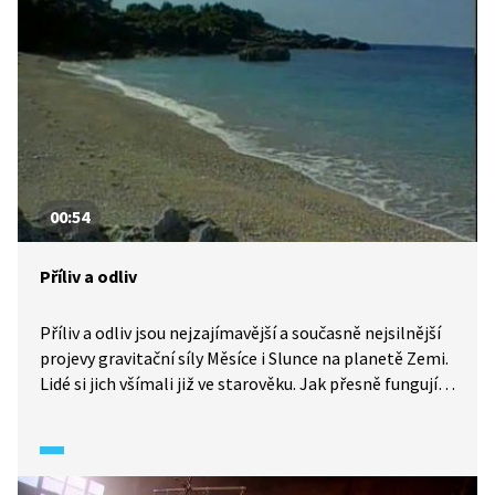
00:54
Příliv a odliv
Příliv a odliv jsou nejzajímavější a současně nejsilnější
projevy gravitační síly Měsíce i Slunce na planetě Zemi.
Lidé si jich všímali již ve starověku. Jak přesně fungují
a jak často se střídají?