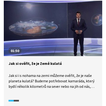
Petr Vacek a Martin Dejdar.
01:50
Jak si ověřit, že je Země kulatá
Jak si i s nohama na zemi můžeme ověřit, že je naše
planeta kulatá? Budeme potřebovat kamaráda, který
bydlí několik kilometrů na sever nebo na jih od nás,
a dva stejně velké kůly. Ty zatlučeme do země tak, aby
nad zemí měly stejnou délku. Když ve stejný den
a ve stejný čas změříme jejich stín, nebude stejně