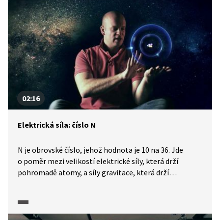
02:16
Elektrická síla: číslo N
N je obrovské číslo, jehož hodnota je 10 na 36. Jde
o poměr mezi velikostí elektrické síly, která drží
pohromadě atomy, a síly gravitace, která drží
pohromadě celý vesmír. Jak si ji můžeme představit?