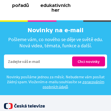
pořadů
edukativních
her
Novinky na e-mail
Pošleme vám, co nového se děje ve světě edu.
Nová videa, témata, funkce a další.
Novinky posíláme jednou za měsíc. Nebudeme vám posílat
žádný spam. Vložením e-mailu souhlasíte se
zpracováním
osobních údajů
.