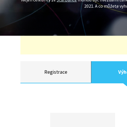
2021. A co můžete vyh
Registrace
Výh