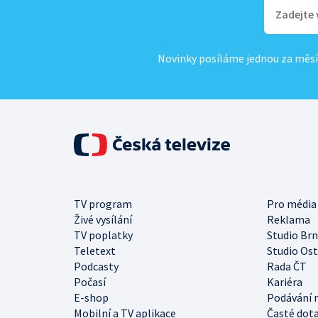
Novinky posíláme jednou za měsí