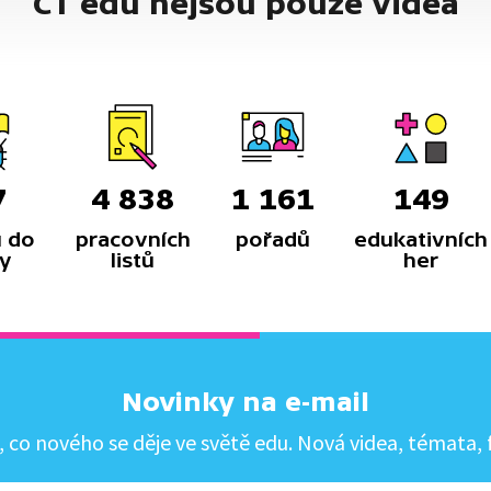
ČT edu nejsou pouze videa
7
4 838
1 161
149
 do
pracovních
pořadů
edukativních
y
listů
her
Novinky na e-mail
co nového se děje ve světě edu. Nová videa, témata, f