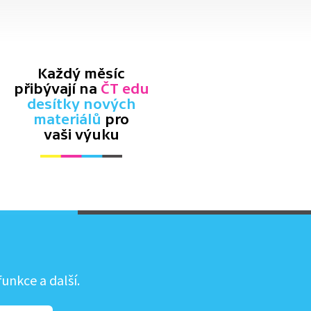
Každý měsíc
přibývají na
ČT edu
desítky nových
materiálů
pro
vaši výuku
unkce a další.