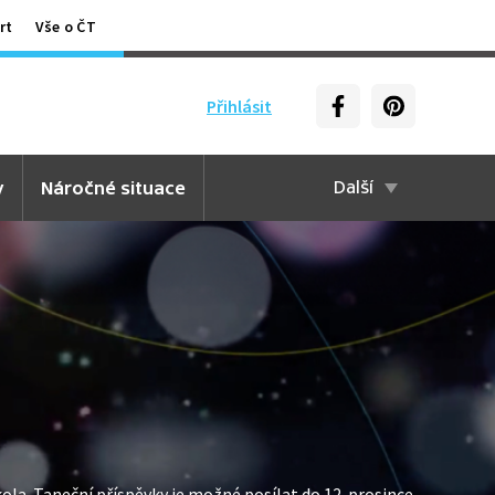
rt
Vše o ČT
Přihlásit
y
Náročné situace
Další
la. Taneční příspěvky je možné posílat do 12. prosince