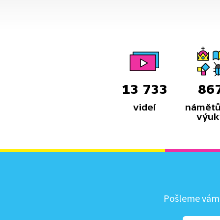
13 733
86
videí
námětů
výuk
Pošleme vám, 