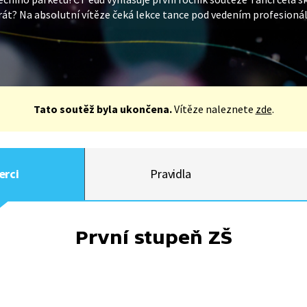
rát? Na absolutní vítěze čeká lekce tance pod vedením profesioná
Tato soutěž byla ukončena.
Vítěze naleznete
zde
.
erci
Pravidla
První stupeň ZŠ