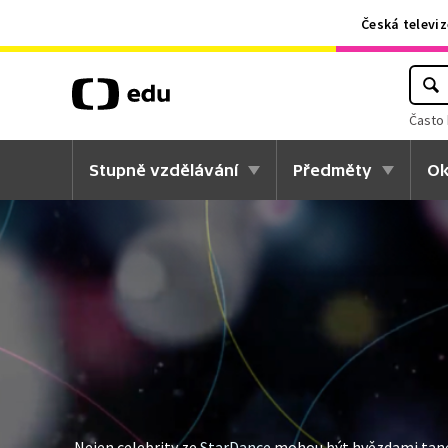
Česká televiz
Často 
Stupně vzdělávání
Předměty
Ok
Nejen celebrity ze
StarDance
mohou být hvězdami tanečn