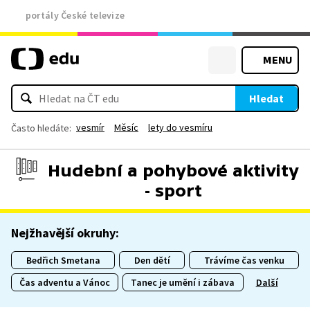
portály České televize
MENU
Hledat
vesmír
Měsíc
lety do vesmíru
Často hledáte:
Hudební a pohybové aktivity
- sport
Nejžhavější okruhy:
Bedřich Smetana
Den dětí
Trávíme čas venku
Čas adventu a Vánoc
Tanec je umění i zábava
Další