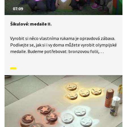
07:09
Šikulové: medaile II.
Vyrobit si něco vlastníma rukama je opravdová zábava.
Podívejte se, jak si i vy doma můžete vyrobit olympijské
medaile. Budeme potřebovat: bronzovou folii,
termofolie, karton, stuhu, lepidlo, fixy, kružítko, nůžky
a děrovačku.