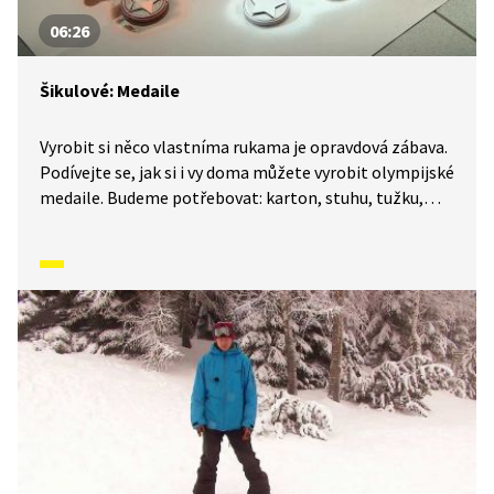
06:26
Šikulové: Medaile
Vyrobit si něco vlastníma rukama je opravdová zábava.
Podívejte se, jak si i vy doma můžete vyrobit olympijské
medaile. Budeme potřebovat: karton, stuhu, tužku,
tavnou pistoli, nůžky, víčko, zlatý, stříbrný a měděný
sprej.