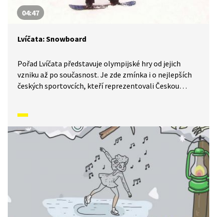
04:47
Lvíčata: Snowboard
Pořad Lvíčata představuje olympijské hry od jejich
vzniku až po současnost. Je zde zmínka i o nejlepších
českých sportovcích, kteří reprezentovali Českou
republiku a získali olympijské medaile. V tomto díle se
začneme učit jezdit na snowboardu.