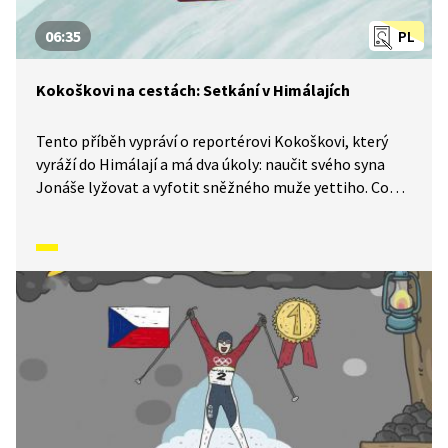
06:35
PL
Kokoškovi na cestách: Setkání v Himálajích
Tento příběh vypráví o reportérovi Kokoškovi, který
vyráží do Himálají a má dva úkoly: naučit svého syna
Jonáše lyžovat a vyfotit sněžného muže yettiho. Co
myslíte, podaří se mu splnit oba úkoly? A jak to celé
dopadne? Pojďte se podívat!