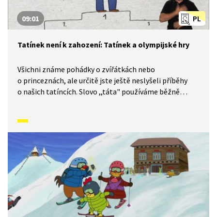
09:01
PL
Tatínek není k zahození: Tatínek a olympijské hry
Všichni známe pohádky o zvířátkách nebo
o princeznách, ale určitě jste ještě neslyšeli příběhy
o našich tatíncích. Slovo ,,táta" používáme běžně
každý den, v tomto příběhu se ale tatínek stává
superhrdinou, který dokáže vyřešit i velmi zapeklitou
situaci. Tento díl je simultánně tlumočen do znakové
řeči.