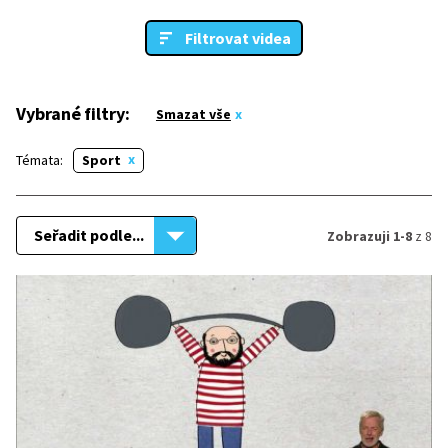
Filtrovat videa
Vybrané filtry:
Smazat vše
Témata:
Sport
Seřadit podle...
Zobrazuji 1-8
z 8