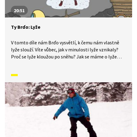
20:51
Ty Brďo: Lyže
V tomto díle nám Brďo vysvětlí, k čemu nám vlastně
lyže slouží. Víte vůbec, jak v minulosti lyže vznikaly?
Proč se lyže kloužou po sněhu? Jak se máme o lyže
správně starat, aby nám co nejlépe posloužily? Lidé
používají lyže po celém světě, dokonce se dá lyžovat
i v Africe! Zajímá vás více informací o lyžařských
disciplínách? Jestli ano, tak si tenhle díl nenechte ujít!