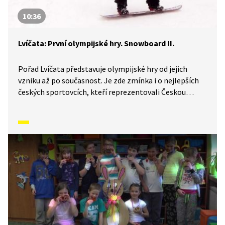
10:36
Lvíčata: První olympijské hry. Snowboard II.
Pořad Lvíčata představuje olympijské hry od jejich
vzniku až po současnost. Je zde zmínka i o nejlepších
českých sportovcích, kteří reprezentovali Českou
republiku a získali olympijské medaile. V tomto díle se
podíváme na první olympijské hry a budeme
pokračovat ve škole snowboardingu.