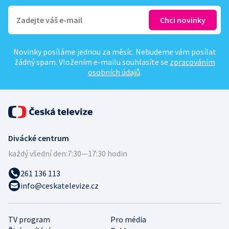
Novinky posíláme jednou za měsíc. Nebudeme vám posílat
žádný spam. Vložením e-mailu souhlasíte se
zpracováním
osobních údajů
.