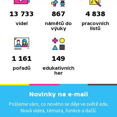
13 733
867
4 838
videí
námětů do
pracovních
výuky
listů
1 161
149
pořadů
edukativních
her
Novinky na e-mail
Pošleme vám, co nového se děje ve světě edu.
Nová videa, témata, funkce a další.