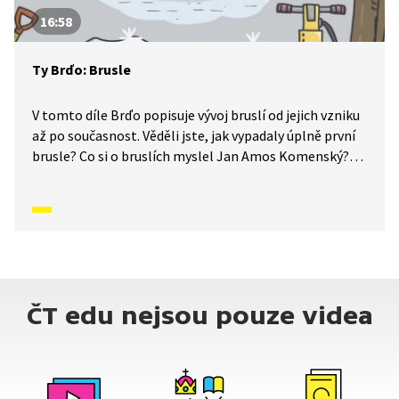
16:58
Ty Brďo: Brusle
V tomto díle Brďo popisuje vývoj bruslí od jejich vzniku
až po současnost. Věděli jste, jak vypadaly úplně první
brusle? Co si o bruslích myslel Jan Amos Komenský?
Všichni víme, jak vypadají teď a jaká zábava s nimi může
být. Pojďme si připomenout druhy bruslí a sporty,
které s nimi můžeme zažít. Jaký máte nejraději vy?
ČT edu nejsou pouze videa