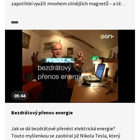
zapotřebí využít mnohem silnějších magnetů – a těmi
jsou slitiny, které obsahují neodym, prvek ze skupiny
vzácných zemin. Struktura tohoto materiálu je
podobná struktuře skla, také se mu někdy říká kovové
sklo, a má také neobyčejné vlastnosti. Jaké
experimenty lze s magnetem uskutečnit? Jak vypadá
model indukční brzdy a co jsou látky diamagnetické
či paramagnetické?
05:44
Bezdrátový přenos energie
Jak se dá bezdrátově přenést elektrická energie?
Touto myšlenkou se zaobíral již Nikola Tesla, který