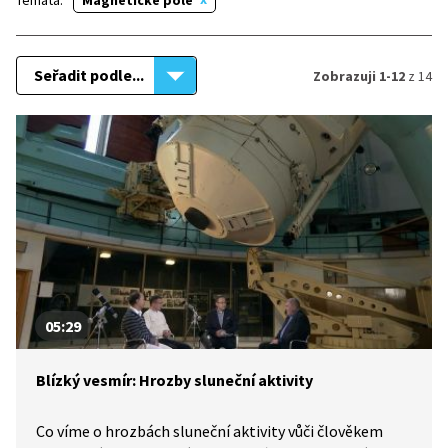
Témata:
Magnetické pole
Seřadit podle...
Zobrazuji 1-12
z 14
05:29
Blízký vesmír: Hrozby sluneční aktivity
Co víme o hrozbách sluneční aktivity vůči člověkem