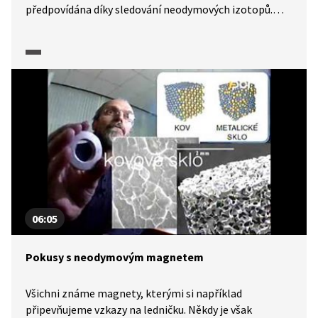
předpovídána díky sledování neodymových izotopů.
Neodym se také používá k barvení skla. A v neposlední
řadě neodym v kombinaci se železem a borem vytváří
nejsilnější magnet na světě. A jak si vyrobit
jednopólový motor?
06:05
Pokusy s neodymovým magnetem
Všichni známe magnety, kterými si například
připevňujeme vzkazy na ledničku. Někdy je však