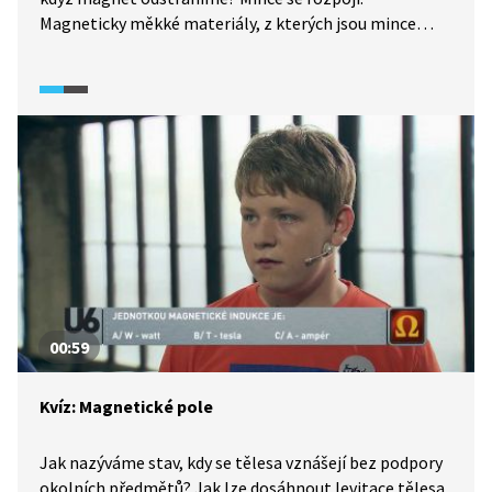
Magneticky měkké materiály, z kterých jsou mince
vyrobeny, se po odstranění magnetu vrací
do nemagnetického stavu.
00:59
Kvíz: Magnetické pole
Jak nazýváme stav, kdy se tělesa vznášejí bez podpory
okolních předmětů? Jak lze dosáhnout levitace tělesa