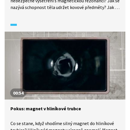
nebezpečné vyšetření s magnetickou rezonancí? Jak se
nazývá schopnost těla udržet kovové předměty? Jak se
nazývá nejstarší nerost s magnetickými vlastnostmi?
Jak se nazývá zařízení na bázi magnetického
záznamu? To vše se dozvíte v našem kvízu.
00:54
Pokus: magnet v hliníkové trubce
Co se stane, když vhodíme silný magnet do hliníkové