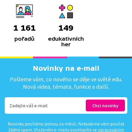
1 161
149
pořadů
edukativních
her
Novinky na e-mail
Pošleme vám, co nového se děje ve světě edu.
Nová videa, témata, funkce a další.
Novinky posíláme jednou za měsíc. Nebudeme vám posílat
žádný spam. Vložením e-mailu souhlasíte se
zpracováním