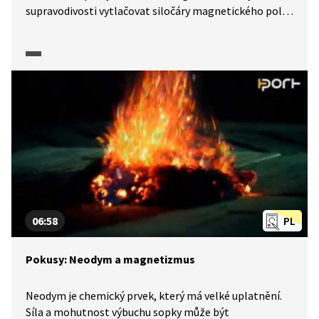
supravodivosti vytlačovat siločáry magnetického pole
ze svého objemu a bude se vznášet neboli levitovat.
Levitaci lze také ukázat na experimentu s balonkem
a igelitem s využitím statické elektřiny. Statickou
elektřinu lze využít i k rozsvícení žárovky.
06:58
PL
Pokusy: Neodym a magnetizmus
Neodym je chemický prvek, který má velké uplatnění.
Síla a mohutnost výbuchu sopky může být