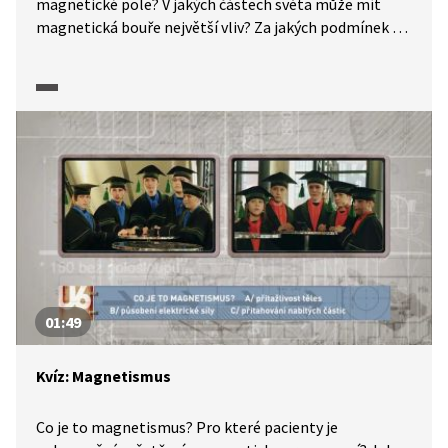
magnetické pole? V jakých částech světa může mít
magnetická bouře největší vliv? Za jakých podmínek se
vytváří systém elektrických proudů v atmosféře a co
způsobuje? Kde a proč jsou efekty těchto jevů největší?
Silné geomagnetické bouře jsou poměrně málo četné,
takže je velmi obtížné předvídat jejich frekvenční
závislost. Které události jsou zaznamenané a kdy se
odehrály poslední silné bouře? Jsou naše přenosové
soustavy v ohrožení? Dozvíte se z rozhovoru Václava
Moravce s astrofyzikem Michalem Švandou
a energetikem Miroslavem Vrbou v diskusním pořadu,
který navazuje na dokument Tiché hrozby: Blízký
vesmír.
01:49
Kvíz: Magnetismus
Co je to magnetismus? Pro které pacienty je