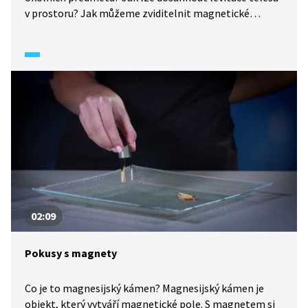
v prostoru? Jak můžeme zviditelnit magnetické
siločáry? Jaká je jednotka magnetické indukce?
Všechno se dovíte v kvízu.
02:09
Pokusy s magnety
Co je to magnesijský kámen? Magnesijský kámen je
objekt, který vytváří magnetické pole. S magnetem si