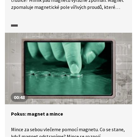
trubice? Hliník pád magnetu výrazně zpomalí. Magnet
zpomaluje magnetické pole vířivých proudů, které
vzniká v nevodivé hliníkové trubce. Ukážeme si.
00:48
Pokus: magnet a mince
Mince za sebou vlečeme pomocí magnetu. Co se stane,
když magnet odstraníme? Mince se rozpojí.