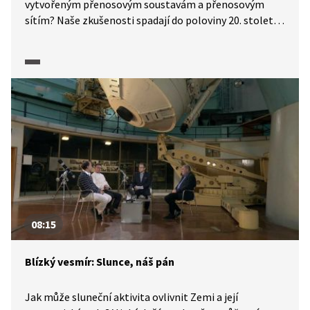
vytvořeným přenosovým soustavám a přenosovým
sítím? Naše zkušenosti spadají do poloviny 20. století,
kdy se začaly přenosové sítě propojovat. O tom, jak
a kde sluneční aktivita nejvíce narušuje geomagnetické
pole Země, jaká je četnost slunečních bouří
způsobujících nebezpečné geomagnetické proudy
i proč je infrastruktura přenosových zařízení
v současnosti odolnější, hovoří energetik Miroslav Vrba
v diskusním pořadu, který navazuje na dokument Tiché
hrozby: Blízký vesmír.
08:15
Blízký vesmír: Slunce, náš pán
Jak může sluneční aktivita ovlivnit Zemi a její