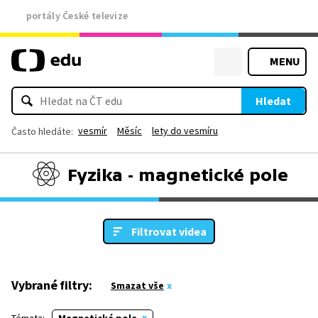
portály České televize
MENU
Hledat
vesmír
Měsíc
lety do vesmíru
Často hledáte:
Fyzika - magnetické pole
Filtrovat videa
Vybrané filtry:
Smazat vše