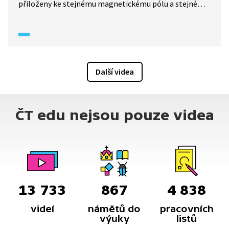
přiloženy ke stejnému magnetickému pólu a stejné
magnetické póly se odpuzují. Podívejte se, jak
to vypadá v praxi.
Další videa
ČT edu nejsou pouze videa
13 733
867
4 838
videí
námětů do
pracovních
výuky
listů