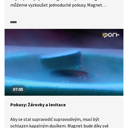
můžeme vyzkoušet jednoduché pokusy. Magnet
přitahuje například nanočástice kovu z tonerů kopírek
nebo spálené sirky. Magnety naopak odpuzují jablka
či okurky, této vlastnosti říkáme diamagnetismus.
Vyrobit si také můžeme domácí elektromotor, postačí
nám k tomu měděný drátek, tužková baterie a magnet.
07:05
Pokusy: Žárovky a levitace
Aby se stal supravodič supravodivým, musí být
ochlazen kapalným dusíkem. Magnet bude díky své