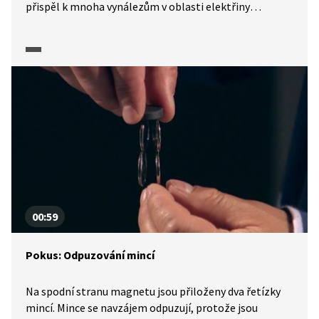
přispěl k mnoha vynálezům v oblasti elektřiny
a magnetismu. Aby byl přenos energie účinný, je třeba
využít rezonančních objektů vázaných magnetickým
polem. Michael vám se svými společníky ukáže několik
pokusů demonstrujících bezdrátový přenos energie.
00:59
Pokus: Odpuzování mincí
Na spodní stranu magnetu jsou přiloženy dva řetízky
mincí. Mince se navzájem odpuzují, protože jsou