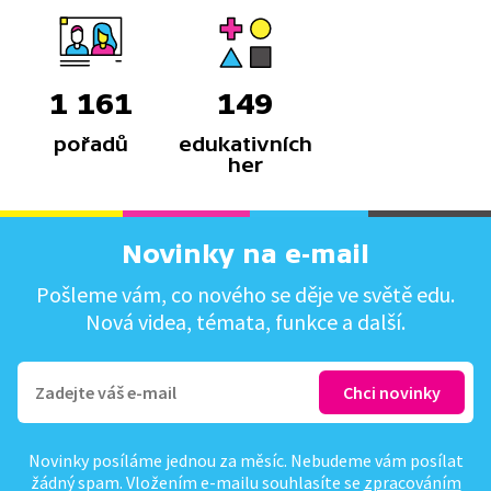
1 161
149
pořadů
edukativních
her
Novinky na e-mail
Pošleme vám, co nového se děje ve světě edu.
Nová videa, témata, funkce a další.
Novinky posíláme jednou za měsíc. Nebudeme vám posílat
žádný spam. Vložením e-mailu souhlasíte se
zpracováním