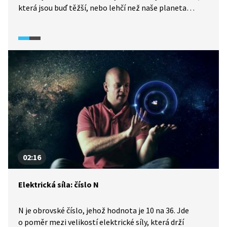
která jsou buď těžší, nebo lehčí než naše planeta
Země. Gravitační síla totiž závisí na hmotnosti těles,
kterých se týká? Jak to vypadá v praxi?
02:16
Elektrická síla: číslo N
N je obrovské číslo, jehož hodnota je 10 na 36. Jde
o poměr mezi velikostí elektrické síly, která drží