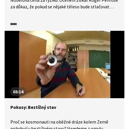
Nobelova cena za fyziku. Ocenění získal Roger Penrose
za důkaz, že pokud se nějaké těleso bude stlačovat
pod určitou mez, vznikne černá díra. A také tandem
Reinhard Genzel s Andreou Ghezovou za konkrétní
objev černé díry ve středu naší galaxie. Co je to černá
díra? Je to místo ve vesmíru, kde je gravitace tak silná,
že jí nic neunikne, ani světlo. Klíčové hranici se říká
horizont událostí a co jí překročí, se nedostane zpátky.
Singularita je místo, kde jsou gravitační síly nekonečně
velké.
03:14
Pokusy: Beztížný stav
Proč se kosmonauti na oběžné dráze kolem Země
pohybují v beztížném stavu? Vyvedeme z omylu