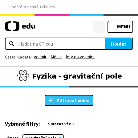
portály České televize
MENU
Hledat
vesmír
Měsíc
lety do vesmíru
Často hledáte:
Fyzika - gravitační pole
Filtrovat videa
Vybrané filtry:
Smazat vše