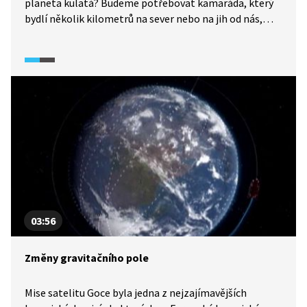
planeta kulatá? Budeme potřebovat kamaráda, který
bydlí několik kilometrů na sever nebo na jih od nás,
a dva stejně velké kůly. Ty zatlučeme do země tak, aby
nad zemí měly stejnou délku. Když ve stejný den
a ve stejný čas změříme jejich stín, nebude stejně
dlouhý. To je důsledek zakřivení zemského povrchu.
Jednou z dalších možností je také pozorovat částečné
zatmění Měsíce.
03:56
Změny gravitačního pole
Mise satelitu Goce byla jedna z nejzajímavějších