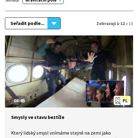
Témata:
Gravitační pole
Seřadit podle...
Zobrazuji 1-12
z 15
08:45
PL
Smysly ve stavu beztíže
Který lidský smysl vnímáme stejně na zemi jako