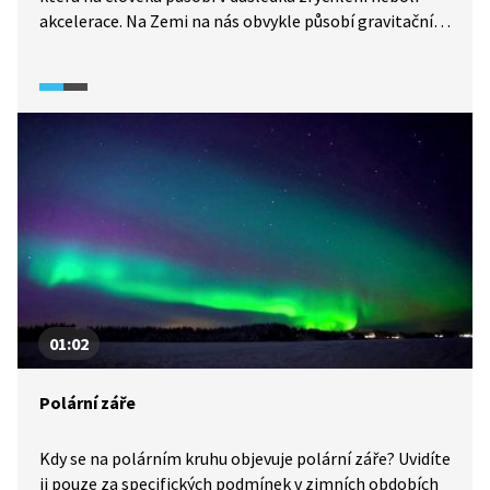
akcelerace. Na Zemi na nás obvykle působí gravitační
síla o velikosti 1 G. Nemusí tomu tak vždy být,
i na dětském hřišti můžeme zažít podobný pocit jako
ve stíhačce. Na kolotoči lze dosáhnout přetížení až 2 G.
01:02
Polární záře
Kdy se na polárním kruhu objevuje polární záře? Uvidíte
ji pouze za specifických podmínek v zimních obdobích