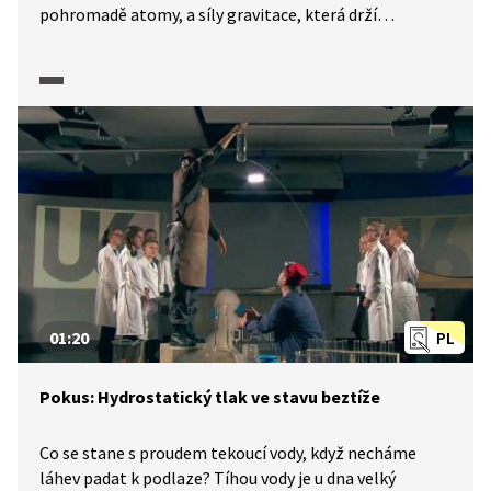
pohromadě atomy, a síly gravitace, která drží
pohromadě celý vesmír. Jak si ji můžeme představit?
01:20
PL
Pokus: Hydrostatický tlak ve stavu beztíže
Co se stane s proudem tekoucí vody, když necháme
láhev padat k podlaze? Tíhou vody je u dna velký