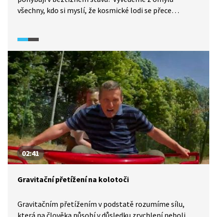
všechny, kdo si myslí, že kosmické lodi se přece
pohybují daleko od Země. Na pokusech pak ukážeme,
že beztížný stav lze na zlomek sekundy zažít dokonce
tady na Zemi. Třeba přímo v obývacím pokoji. Lepší je
samozřejmě vyzkoušet si beztížný stav ve speciálním
letadle. Uvidíte záběry z jeho letu. A nakonec
vysvětlíme, na jakém principu funguje gravitační prak,
tedy urychlování kosmických sond pomocí obletu
kolem planet.
02:41
Gravitační přetížení na kolotoči
Gravitačním přetížením v podstatě rozumíme sílu,
která na člověka působí v důsledku zrychlení neboli