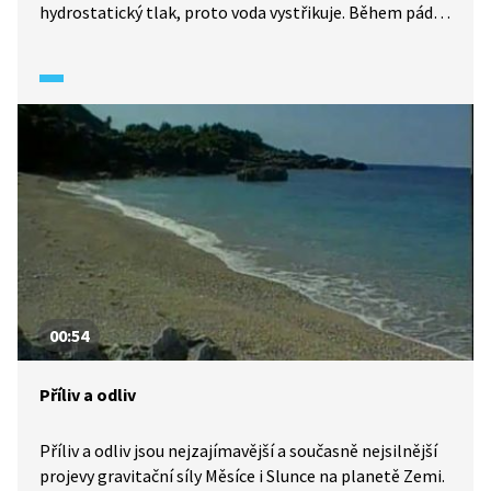
hydrostatický tlak, proto voda vystřikuje. Během pádu
je voda ve stavu beztíže a hydrostatický tlak zaniká.
Voda přestává téci.
00:54
Příliv a odliv
Příliv a odliv jsou nejzajímavější a současně nejsilnější
projevy gravitační síly Měsíce i Slunce na planetě Zemi.