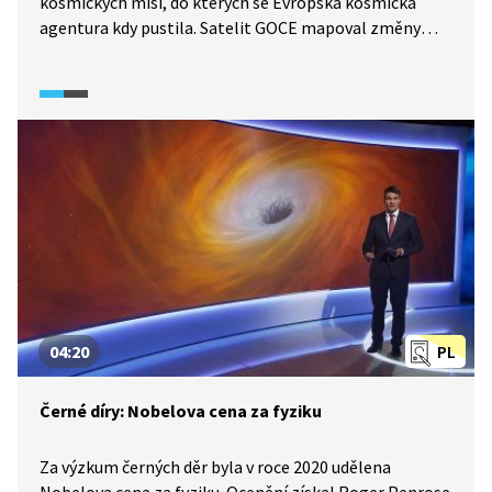
kosmických misí, do kterých se Evropská kosmická
agentura kdy pustila. Satelit GOCE mapoval změny
v gravitačním poli kolem Země do roku 2013.
Poskytnutá data pomohla vědcům lépe pochopit
mimo jiné třeba pohyby oceánu, a tím lépe pracovat
s klimatickou změnou.
04:20
PL
Černé díry: Nobelova cena za fyziku
Za výzkum černých děr byla v roce 2020 udělena