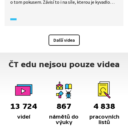
o tom pokusem. Závisí to i na síle, kterou je kyvadlo
přitahováno k Zemi. Pokud bychom stejné kyvadlo
přenesli na Měsíc, a tam ho rozhoupali, bude se kývat
rozhodně pomaleji než na Zemi. Je to proto, že
na Měsíci působí menší gravitační síla než na Zemi.
Kmitání kyvadla se využívá pro měření času.
Další videa
ČT edu nejsou pouze videa
13 724
867
4 838
videí
námětů do
pracovních
výuky
listů