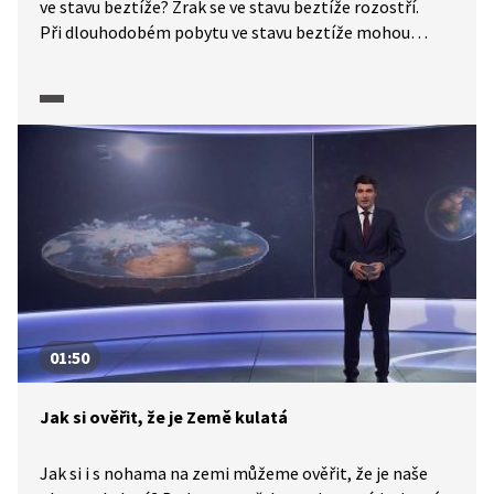
ve stavu beztíže? Zrak se ve stavu beztíže rozostří.
Při dlouhodobém pobytu ve stavu beztíže mohou
nastat sluchové halucinace. Jediný smysl, který je
stejný na zemi i ve stavu beztíže, je hmat. Jak vypadá
stav beztíže, nám v pořadu Tajemství těla ukáží herci
Petr Vacek a Martin Dejdar.
01:50
Jak si ověřit, že je Země kulatá
Jak si i s nohama na zemi můžeme ověřit, že je naše