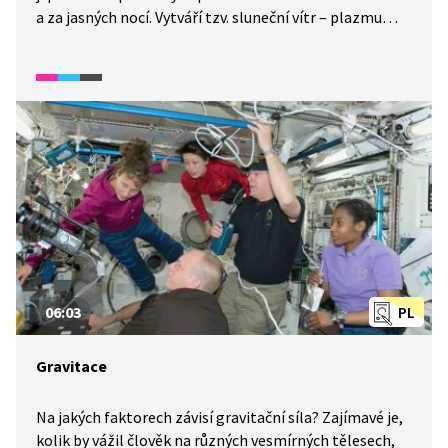
a za jasných nocí. Vytváří tzv. sluneční vítr – plazmu
tvořenou protony a volnými elektrony. Magnetické
pole Země vtáhne tyto částice do horních vrstev
atmosféry, kde narážejí na molekuly vzduchu, a při tom
se uvolňuje energie ve formě světla.
06:03
PL
Gravitace
Na jakých faktorech závisí gravitační síla? Zajímavé je,
kolik by vážil člověk na různých vesmírných tělesech,