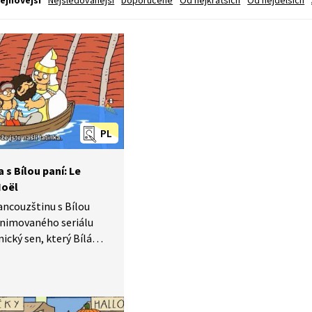
ejnovější
Nejsledovanější
Doporučené
Od nejkratších
Od nejdelších
PL
 s Bílou paní: Le
Noël
rancouzštinu s Bílou
e animovaného seriálu
ický sen, který Bílá
m přičarovala. Pozorně
slouchejte, dozvíte se,
u z břicha velryby
k stihne přijet