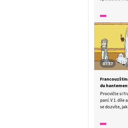
strávíte voln
dívejte a poslo
zachrání obcho
07:57
Francouzština 
du hantemen
Procvičte si f
paní. V 1. díl
se dozvíte, jak
chůvou čtyř n
Pozorně se dív
dozvíte se, ja