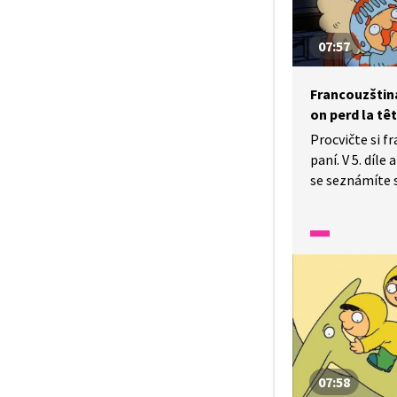
07:57
Francouzština
on perd la tê
Procvičte si f
paní. V 5. díl
se seznámíte 
Pozorně se dív
dozvíte se, pro
hlava.
07:58