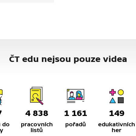
ČT edu nejsou pouze videa
7
4 838
1 161
149
 do
pracovních
pořadů
edukativních
y
listů
her