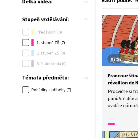
Řadit podle
:
N
Délka videa:
Stupeň vzdělávání:
Předškolní (0)
1. stupeň ZŠ (7)
2. stupeň ZŠ (0)
07:57
Střední škola (0)
Francouzština
Témata předmětu:
réveillon de 
Pohádky a příběhy (7)
Procvičte si f
paní. V 7. díl
uvidíte námořn
paní čtyřčatů
se dívejte a po
jak se dostano
a jestli tatíne