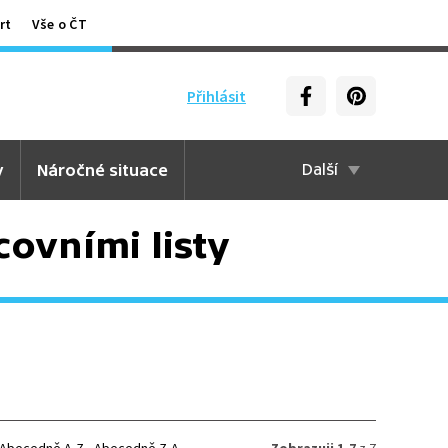
rt
Vše o ČT
Přihlásit
y
Náročné situace
Další
covními listy