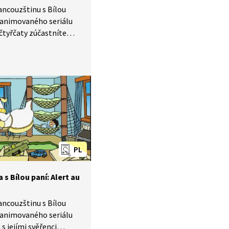
rancouzštinu s Bílou
le animovaného seriálu
 čtyřčaty zúčastníte
rně se dívejte
 naučíte se, jak se
 v divadle.
PL
 s Bílou paní: Alert au
rancouzštinu s Bílou
le animovaného seriálu
 s jejími svěřenci