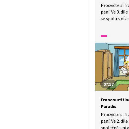
Procvičte si f
paní. Ve 3. dí
se spolu s ní a
koncertu. Pozo
a poslouchejte,
správně chovat
07:57
Francouzština
Paradis
Procvičte si f
paní. Ve 2. dí
společně s ní a