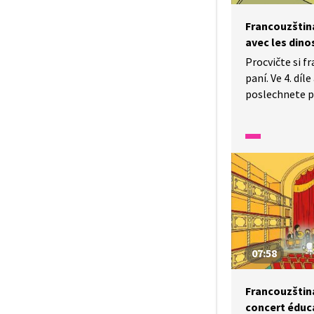
Francouzština
avec les dino
Procvičte si f
paní. Ve 4. díl
poslechnete p
a zaletíte se 
na dinosaury. 
a poslouchejte,
z dinosaura m
07:58
Francouzština
concert éduc