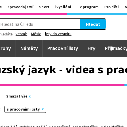
e
Zpravodajství
Sport
iVysílání
TV program
Pro děti
A
Hledat
vesmír
Měsíc
lety do vesmíru
hledáte:
ruhy
Náměty
Pracovní listy
Hry
Přijímačk
ský jazyk - videa s pra
Smazat vše
:
s pracovními listy