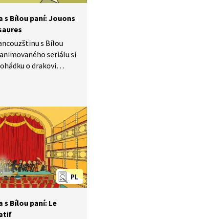
 s Bílou paní: Jouons
saures
rancouzštinu s Bílou
e animovaného seriálu si
ohádku o drakovi
podívat do muzea
Pozorně se dívejte
 uvidíte, jak
ůže vzniknout drak.
PL
 s Bílou paní: Le
atif