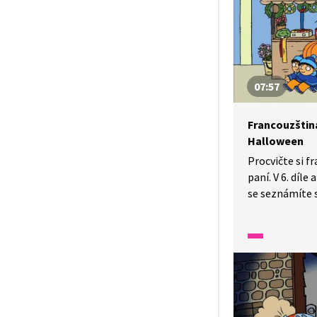
na Vánoce do
07:57
Francouzština
Halloween
Procvičte si f
paní. V 6. díl
se seznámíte 
Pozorně se dív
dozvíte se, k 
vyřezávané dý