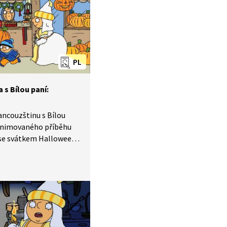
mů.
PL
 s Bílou paní:
rancouzštinu s Bílou
e animovaného příběhu
se svátkem Halloween.
ejte a poslouchejte,
čemu jsou dobré
ně.