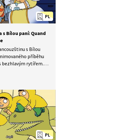
PL
 s Bílou paní: Quand
te
rancouzštinu s Bílou
e animovaného příběhu
s bezhlavým rytířem.
ejte a poslouchejte,
č se rytíři ztratila
PL