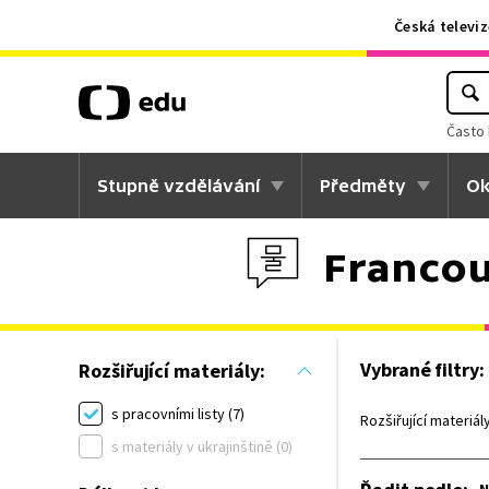
Česká televiz
Často 
Stupně vzdělávání
Předměty
Ok
Francouz
Vybrané filtry:
Rozšiřující materiály:
s pracovními listy (7)
Rozšiřující materiály
s materiály v ukrajinštině (0)