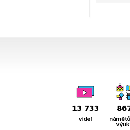
schopnosti.
13 733
86
videí
námětů
výuk