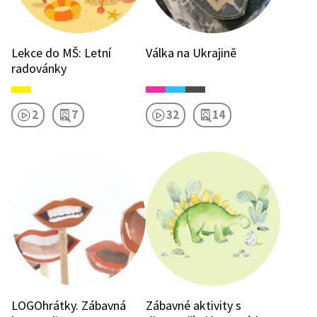
Lekce do MŠ: Letní
Válka na Ukrajině
radovánky
2
7
32
14
LOGOhrátky. Zábavná
Zábavné aktivity s