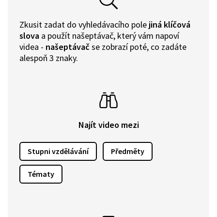
Zkusit zadat do vyhledávacího pole
jiná klíčová
slova
a použít našeptávač, který vám napoví
videa -
našeptávač
se zobrazí poté, co zadáte
alespoň 3 znaky.
Najít video mezi
Stupni vzdělávání
Předměty
Tématy