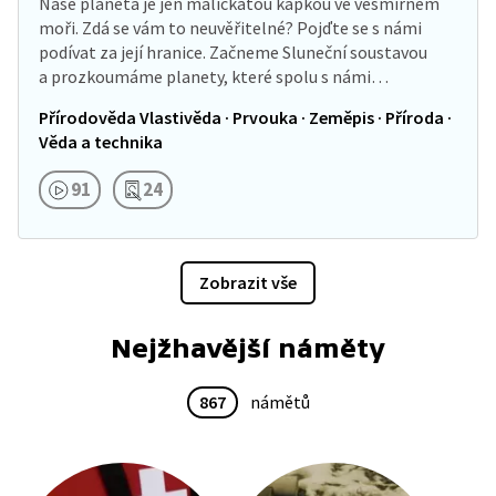
Naše planeta je jen maličkatou kapkou ve vesmírném
moři. Zdá se vám to neuvěřitelné? Pojďte se s námi
podívat za její hranice. Začneme Sluneční soustavou
a prozkoumáme planety, které spolu s námi…
Přírodověda Vlastivěda · Prvouka · Zeměpis · Příroda ·
Věda a technika
91
24
Zobrazit vše
Nejžhavější náměty
867
námětů