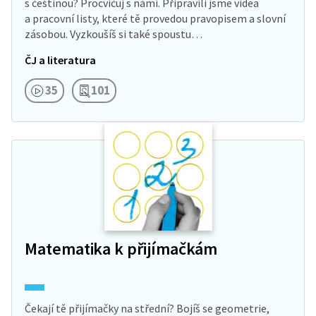
s češtinou? Procvičuj s námi. Připravili jsme videa
a pracovní listy, které tě provedou pravopisem a slovní
zásobou. Vyzkoušíš si také spoustu…
ČJ a literatura
35
101
Matematika k přijímačkám
Čekají tě přijímačky na střední? Bojíš se geometrie,