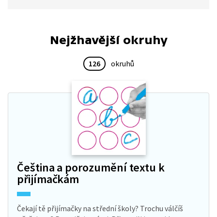
některých zastaralých pojmenování, např. svak,
svokr, deveř.
Nejžhavější okruhy
126
okruhů
Čeština a porozumění textu k
přijímačkám
Čekají tě přijímačky na střední školy? Trochu válčíš