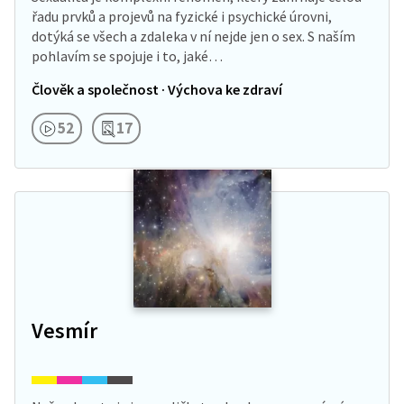
řadu prvků a projevů na fyzické i psychické úrovni,
dotýká se všech a zdaleka v ní nejde jen o sex. S naším
pohlavím se spojuje i to, jaké…
Člověk a společnost · Výchova ke zdraví
52
17
Vesmír