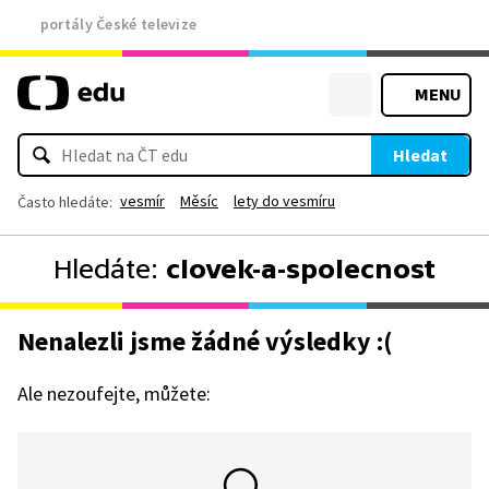
portály České televize
MENU
Hledat
vesmír
Měsíc
lety do vesmíru
Často hledáte:
Hledáte:
clovek-a-spolecnost
Nenalezli jsme žádné výsledky :(
Ale nezoufejte, můžete: