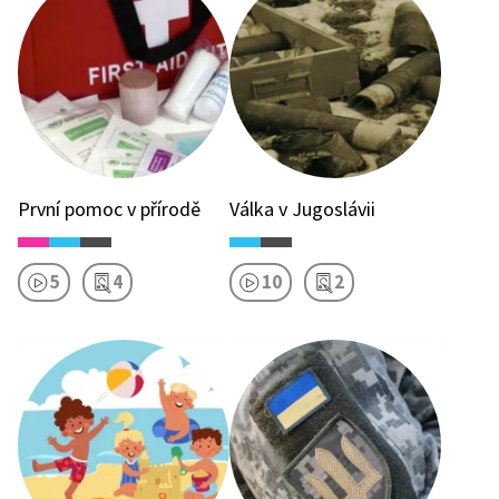
První pomoc v přírodě
Válka v Jugoslávii
5
4
10
2