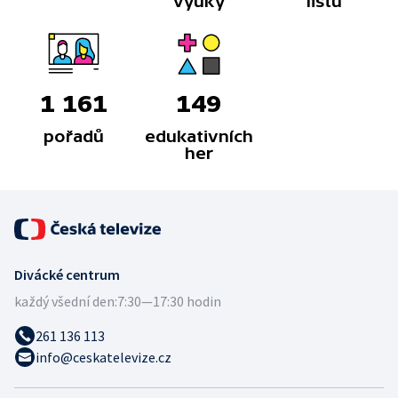
výuky
listů
1 161
149
pořadů
edukativních
her