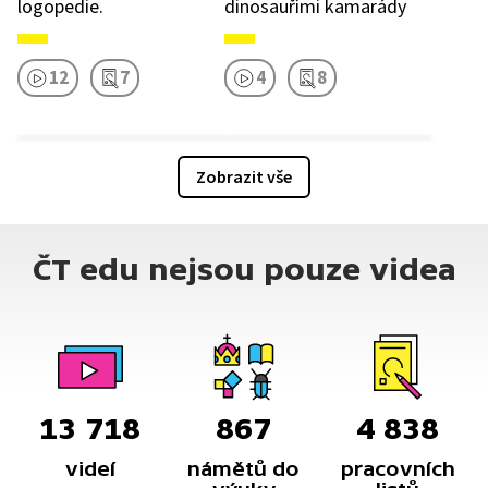
logopedie.
dinosauřími kamarády
12
7
4
8
Zobrazit vše
ČT edu nejsou pouze videa
13 718
867
4 838
videí
námětů do
pracovních