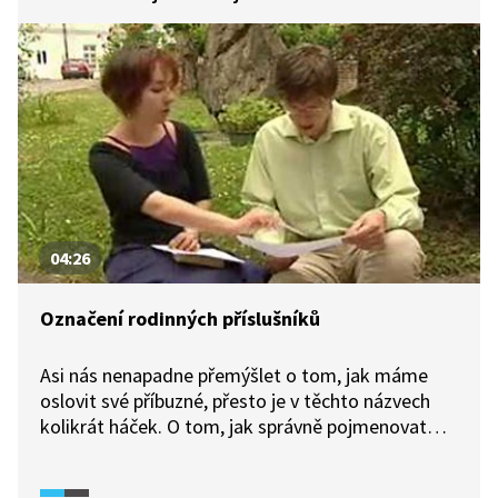
04:26
Označení rodinných příslušníků
Asi nás nenapadne přemýšlet o tom, jak máme
oslovit své příbuzné, přesto je v těchto názvech
kolikrát háček. O tom, jak správně pojmenovat
příbuzné, hovoří Barbora Hošková z Ústavu
pro jazyk český AV ČR. Také vysvětluje význam