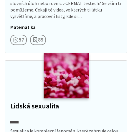
slovních úloh nebo rovnic v CERMAT testech? Se vším ti
pomůžeme. Čekají tě videa, ve kterých ti látku
vysvětlíme, a pracovní listy, kde si…
Matematika
57
89
Lidská sexualita
Sexualita je komplexní fenomén, který zahrnuje celou